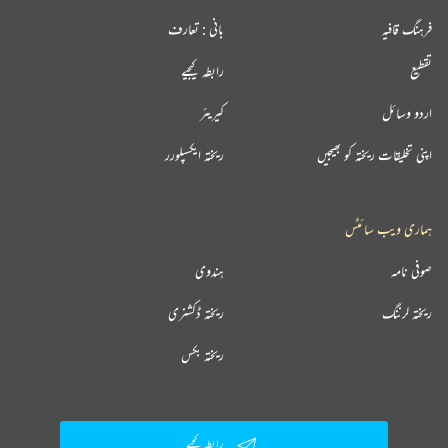
فرہنگ قافیہ
بانی : تعارف
تقطیع
رابطہ کیجیے
اردو وسائل
کیریئر
اپنی تخلیقات ریختہ کو بھیجیں
ریختہ ایکسپلورر
ہماری ویب سائٹس
صوفی نامہ
ہندوی
ریختہ لرننگ
ریختہ ڈکشنری
ریختہ بکس
رابطہ کیجیے