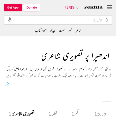
URD
Get App
Donate
شاعر
شعر
لغت
ویڈیو
ای-کتاب
اندھیرا پر تصویری شاعری
روشنی کے برعکس حالت
کو ہم اندھیرے سے تعبیرکرتے ہیں لیکن شاعری میں یہ اندھیرا پھیل کرزندگی
کی ساری منفیت کوگھیر لیتا ہے ۔ یہ صرف ایک پہلوہے ۔ اندھیرے کو اور بھی کئی استعاراتی شکلوں میں
استعال کیا گیا ہے ۔ بعض جگہوں پریہی اندھیراجدید زندگی کی خیرہ کن روشنی کے مقابلے میں ایک طاقت
مزید
بن کرسامنے آتا ہے اورزندگی کی مثبت اقدارکا اظہاریہ ہوتا ہے ۔ یہ صرف ایک لفظ نہیں ہے بلکہ
تصورات کے دور تک پھیلے ہوئے علاقے کی ایک خارجی علامت ہے ۔
غزل
15
نظم
1
قطعہ
1
تصویری شاعری
1