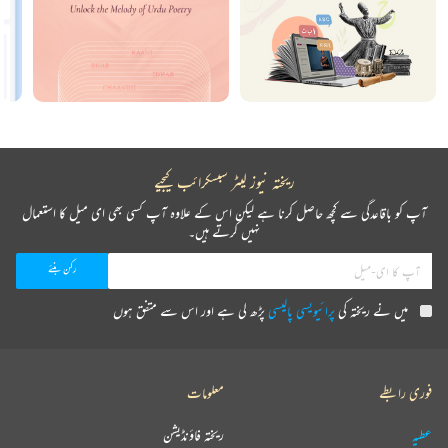
ریختہ نیوز لیٹر سبسکرائب کیجیے
آپ کو باقاعدگی سے کچھ حاصل کرنا ہے لیکن اس کے علاوہ آپ کسی بھی ای میل کا استعمال
نہیں کرتے ہیں۔
میں نے ریختہ کی
پرائیویسی پالیسی
پڑھ لی ہے اور اس سے متفق ہوں
فوری رابطے
معلومات
عطیہ
ریختہ فاؤنڈیشن