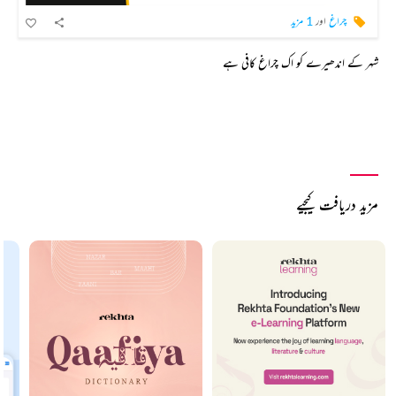
چراغ
اور
1 مزید
شہر کے اندھیرے کو اک چراغ کافی ہے
مزید دریافت کیجیے