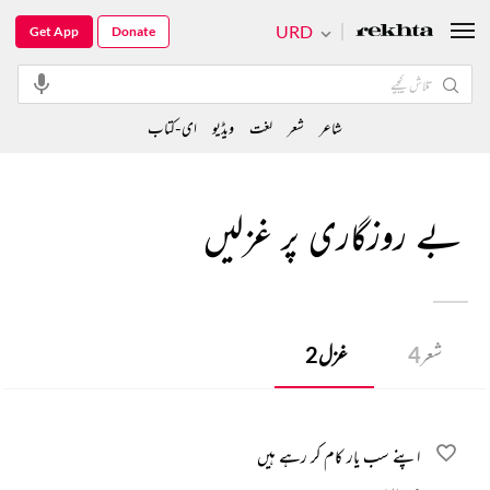
URD
Get App
Donate
شاعر
شعر
لغت
ویڈیو
ای-کتاب
بے روزگاری پر غزلیں
شعر
4
غزل
2
اپنے سب یار کام کر رہے ہیں