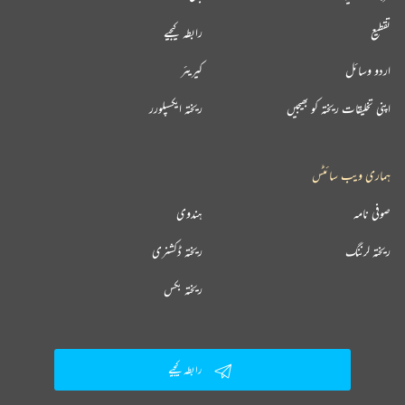
تقطیع
رابطہ کیجیے
اردو وسائل
کیریئر
اپنی تخلیقات ریختہ کو بھیجیں
ریختہ ایکسپلورر
ہماری ویب سائٹس
صوفی نامہ
ہندوی
ریختہ لرننگ
ریختہ ڈکشنری
ریختہ بکس
رابطہ کیجیے