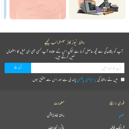
ریختہ نیوز لیٹر سبسکرائب کیجیے
آپ کو باقاعدگی سے کچھ حاصل کرنا ہے لیکن اس کے علاوہ آپ کسی بھی ای میل کا استعمال
نہیں کرتے ہیں۔
میں نے ریختہ کی
پرائیویسی پالیسی
پڑھ لی ہے اور اس سے متفق ہوں
فوری رابطے
معلومات
عطیہ
ریختہ فاؤنڈیشن
فرہنگ قافیہ
بانی : تعارف