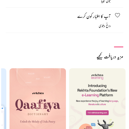
جون ایلیا
آپ کا اعتبار کون کرے
داغؔ دہلوی
مزید دریافت کیجیے