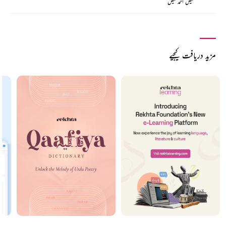
فیض احمد فیض
مزید دریافت کیجیے