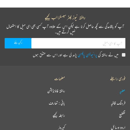
ریختہ نیوز لیٹر سبسکرائب کیجیے
آپ کو باقاعدگی سے کچھ حاصل کرنا ہے لیکن اس کے علاوہ آپ کسی بھی ای میل کا استعمال
نہیں کرتے ہیں۔
میں نے ریختہ کی
پرائیویسی پالیسی
پڑھ لی ہے اور اس سے متفق ہوں
فوری رابطے
معلومات
عطیہ
ریختہ فاؤنڈیشن
فرہنگ قافیہ
بانی : تعارف
تقطیع
رابطہ کیجیے
اردو وسائل
کیریئر