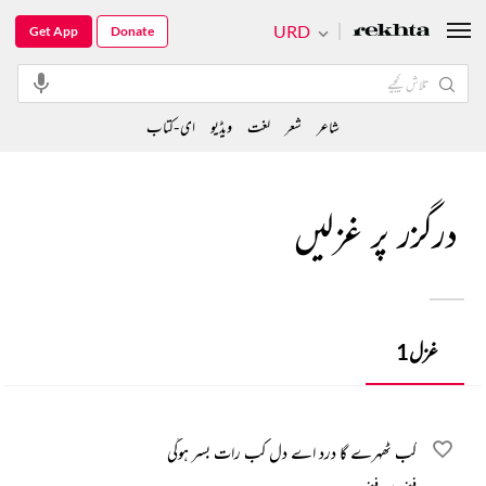
URD
Get App
Donate
شاعر
شعر
لغت
ویڈیو
ای-کتاب
درگزر پر غزلیں
غزل
1
کب ٹھہرے گا درد اے دل کب رات بسر ہوگی