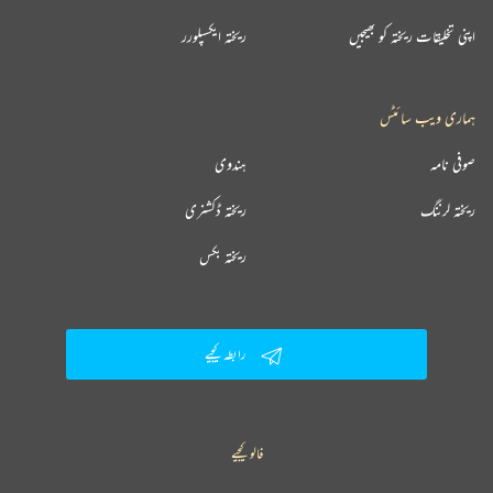
اپنی تخلیقات ریختہ کو بھیجیں
ریختہ ایکسپلورر
ہماری ویب سائٹس
صوفی نامہ
ہندوی
ریختہ لرننگ
ریختہ ڈکشنری
ریختہ بکس
رابطہ کیجیے
فالو کیجیے