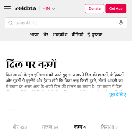
HIN
Donate
Get App
शायर
शेर
शब्दकोश
वीडियो
ई-पुस्तक
दिल पर नज़्में
दिल शायरी के इस इन्तिख़ाब
को पढ़ते हुए आप अपने दिल की हालतों, कैफ़ियतों
और सूरतों से गुज़़रेंगे और हैरान होंगे कि किस तरह किसी दूसरे, तीसरे आदमी का
ये बयान दर-अस्ल आप के अपने दिल की हालत का बयान है। इस बयान में दिल
की आरज़ुएँ हैं, उमंगें हैं, हौसले हैं, दिल की गहराइयों में जम जाने वाली उदासियाँ
पूरा देखिए
हैं, महरूमियाँ हैं, दिल की तबाह-हाली है, वस्ल की आस है, हिज्र का दुख है।
शेर
ग़ज़ल
नज़्म
क़ितआ
428
64
4
3