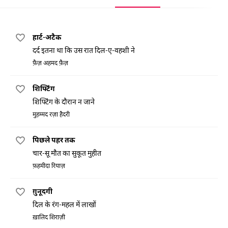
हार्ट-अटैक
दर्द इतना था कि उस रात दिल-ए-वहशी ने
फ़ैज़ अहमद फ़ैज़
शिफ्टिंग
शिफ्टिंग के दौरान न जाने
मुहम्मद रज़ा हैदरी
पिछले पहर तक
चार-सू मौत का सुकूत मुहीत
फ़हमीदा रियाज़
ग़ुनूदगी
दिल के रंग-महल में लाखों
ख़ालिद शिराज़ी