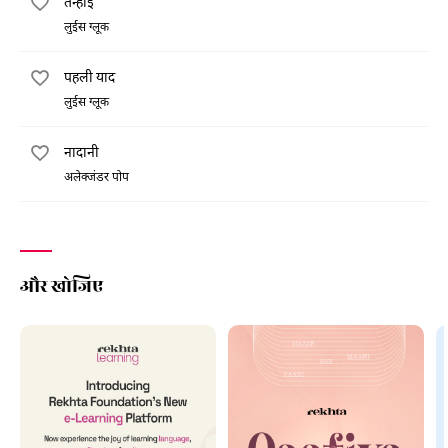
तन्हाई
लुईस ग्लूक
पहली याद
लुईस ग्लूक
नादानी
अलेक्जंडर पोप
और खोजिए