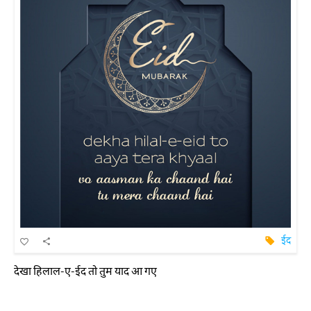
ईद
देखा हिलाल-ए-ईद तो तुम याद आ गए