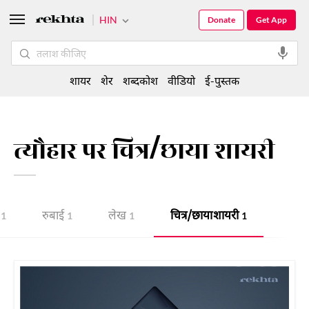
HIN
Donate
Get App
शायर
शेर
शब्दकोश
वीडियो
ई-पुस्तक
त्यौहार पर चित्र/छाया शायरी
रुबाई
लेख
चित्र/छाया शायरी
1
1
1
1