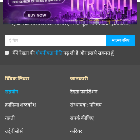
रेख़्ता न्यूज़लेटर सबस्क्राइब कीजिए
नई जानकारियाँ प्राप्त करने के लिए रेख़्ता न्यूज़ लेटर सब्स्क्राइब कीजिए
मैंने रेख़्ता की
गोपनीयता नीति
पढ़ ली है और इससे सहमत हूँ
क्विक लिंक्स
जानकारी
सहयोग
रेख़्ता फ़ाउंडेशन
क़ाफ़िया शब्दकोश
संस्थापक : परिचय
तक़्ती
संपर्क कीजिए
उर्दू रीसोर्स
करियर