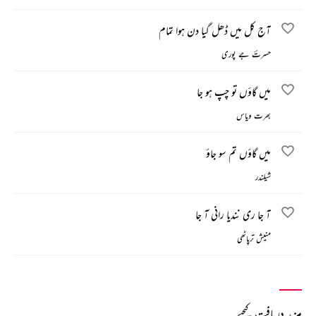
آج کل میں ڈھل گیا دن ہوا تمام
حسرتؔ جے پوری
میں گاؤں تو چپ ہو جا
بھرت ویاس
میں گاؤں تم سو جاؤ
شیلندر
آ جا ری نندیا رانی آ جا
منیش ترپاٹھی
مزید دریافت کیجیے