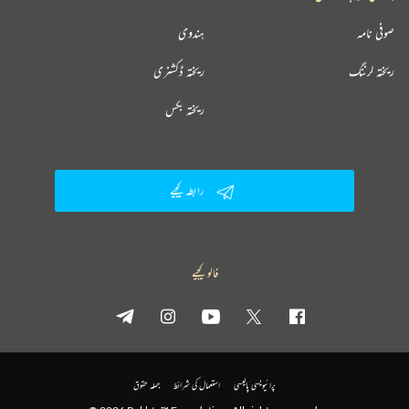
صوفی نامہ
ہندوی
ریختہ لرننگ
ریختہ ڈکشنری
ریختہ بکس
رابطہ کیجیے
فالو کیجیے
پرائیویسی پالیسی
استعمال کی شرائط
جملہ حقوق