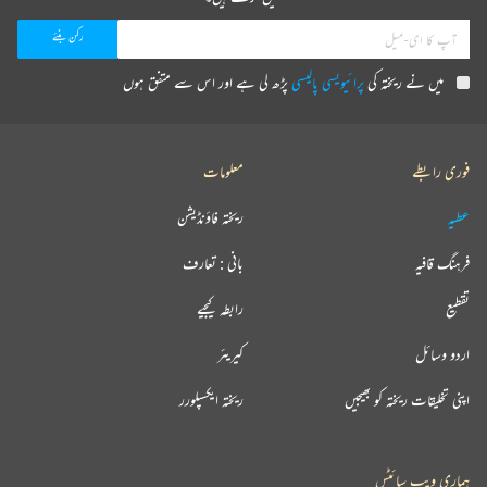
میں نے ریختہ کی
پرائیویسی پالیسی
پڑھ لی ہے اور اس سے متفق ہوں
فوری رابطے
معلومات
عطیہ
ریختہ فاؤنڈیشن
فرہنگ قافیہ
بانی : تعارف
تقطیع
رابطہ کیجیے
اردو وسائل
کیریئر
اپنی تخلیقات ریختہ کو بھیجیں
ریختہ ایکسپلورر
ہماری ویب سائٹس