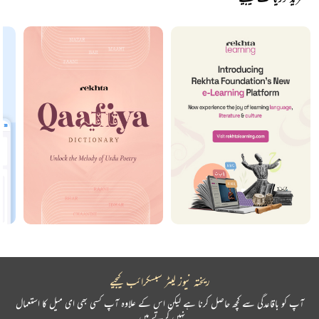
ریختہ نیوز لیٹر سبسکرائب کیجیے
آپ کو باقاعدگی سے کچھ حاصل کرنا ہے لیکن اس کے علاوہ آپ کسی بھی ای میل کا استعمال
نہیں کرتے ہیں۔