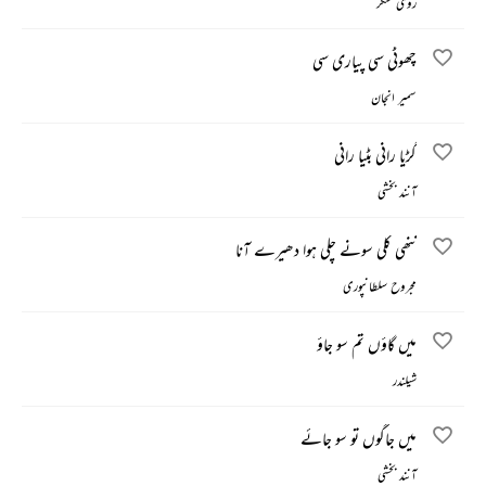
روی شنکر
چھوٹی سی پیاری سی
سمیر انجان
گڑیا رانی بٹیا رانی
آنند بخشی
ننھی کلی سونے چلی ہوا دھیرے آنا
مجروح سلطانپوری
میں گاؤں تم سو جاؤ
شیلندر
میں جاگوں تو سو جائے
آنند بخشی