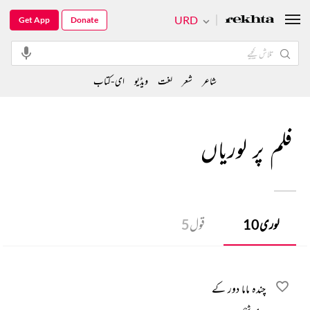
URD
Get App
Donate
شاعر
شعر
لغت
ویڈیو
ای-کتاب
فلم پر لوریاں
لوری
10
قول
5
چندہ ماما دور کے