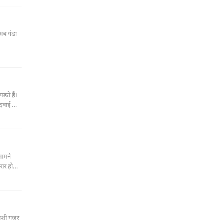
अब गंडा
़ते हैं।
 दवाई की
त पैदा
सामने
ार हो
ुशी गुज़र