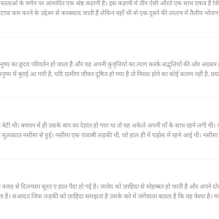
्तताओं के वर्णन पर आधारित एक श्रेष्ठ कहानी है। इस कहानी में तीन ऐसी औरतें एक साथ एकत्र हैं 
टापा कम करने के उद्देश्य से करबसाद जाती हैं लेकिन वहाँ भी वो एक दूसरे की लालच में तैलीय भोजन
हीं आता।
ष्य का हृदय परिवर्तन हो जाता है और वह अपनी कुवृत्तियों का त्याग करके सद्वृत्तियों की ओर अग्रसर 
मनुष्य में बुराई आ गयी है, यदि ग्रामीण जीवन दूषित हो गया है तो निराश होने का कोई कारण नहीं है, प्र
द्वारा मनुष्य के समस्त दोषों को दूर करना संभव है।
ी बेटी थी। बचपन में ही उसके बाप का देहांत हो गया था तो वह अकेले अपनी माँ के साथ रहने लगी थी।
 मुलाक़ात नसीमा से हुई। नसीमा एक पंजाबी लड़की थी, जो हाल ही में पड़ोस में रहने आई थी। नसीमा
 फर्ख़ंदा की माँ ने उसका नसीमा से मिलना बंद कर दिया तो वह आधी पागल हो गई। लोगों ने कहा कि उस प
 तो उसके सभी जिन्न भाग गए।
 वजह से दिलचस्प सूरत ए हाल पैदा हो गई है। जावेद को ज़ाहिदा से मोहब्बत हो जाती है और अपने दोस
ता है। सआदत जिस लड़की को ज़ाहिदा समझता है उसके बारे में तांगेवाला बताता है कि वह वेश्या है। 
ेद को ज़ाहिदा से मह्व-ए-गुफ़्तुगू पाता है।