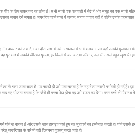
 में एक गाँव के लिए सफ़र कर रहा होता है। सभी साथी एक बैलगाड़ी में बैठे हैं और समूह का एक साथी महि
 जवाब देने लगता है। मगर दिए जाने वाले ये जवाब, महज़ जवाब नहीं हैं बल्कि उनके एहसासात भी उसमें
ानी। अख़्तर को जब दिल का दौरा पड़ा तो उसे अस्पताल में भर्ती कराया गया। वहाँ उसकी मुलाक़ात मंज
 वह पूरे वार्ड में सबकी ख़ैरियत पूछता, हर किसी से बात करता। डॉक्टर, नर्स भी उससे बहुत ख़ुश थे। ह
ह पर डॉक्टर्स ने अपने यहाँ एडमिट कर लिया था। अख़्तर मंज़ूर से बहुत प्रभावित हुआ। जब उसकी छुट
 हो गया।
ेश्या के पास जाता रहता है। पर जल्दी ही उसे पता चलता है कि वह वेश्या उससे गर्भवती हो गई है। इ
 बाद वह योजना बनाता है कि जैसे ही बच्चा पैदा होगा वह उसे दफ़न कर देगा। मगर बच्चे की पैदाइश 
ल हू-ब-हू उस वेश्या के दलाल से मिलती थी।
ने पति से नाराज़़ है और उसके साथ झगड़ा करते हुए वह मुहावरों का इस्तेमाल करती है। पति उसके हर
लू ज़रूरियात के बारे में बड़ी दिलचस्प गुफ़्तगू करते जाते हैं।