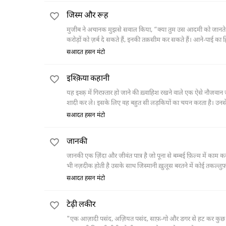
जिस्म और रूह
मुजीब ने अचानक मुझसे सवाल किया, “क्या तुम उस आदमी को जानते हो?” गुफ़्तुगू का मौज़ू ये था कि दुनिया में ऐसे कई अश्ख़ास मौजूद हैं जो एक मिनट के अंदर
करोड़ों को ज़र्ब दे सकते हैं, इनकी तक़सीम कर सकते हैं। आने-पाई क
सआदत हसन मंटो
इश्क़िया कहानी
यह इश्क़़ में गिरफ़्तार हो जाने की ख़्वाहिश रखने वाले एक ऐसे नौजवा
शादी कर ले। इसके लिए वह बहुत सी लड़कियों का चयन करता है। उनसे
आख़िर में उसकी शादी तय हो जाती है, और विदाई की तारीख़ भी निर्धारित
सआदत हसन मंटो
होती है।
जानकी
जानकी एक ज़िंदा और जीवंत पात्र है जो पूना से बम्बई फ़िल्म में का
भी नज़दीक होती है उसके साथ जिस्मानी ख़ुलूस बरतने में कोई तकल्लु
जिस्मानी रिश्तों में जुड़ती है, ठीक उसी वक़्त उसे दूसरे की बीमारी क
सआदत हसन मंटो
टेढ़ी लकीर
"एक आज़ादी पसंद, अज़ियत पसंद, साफ़-गो और डगर से हट कर कुछ अनोखा