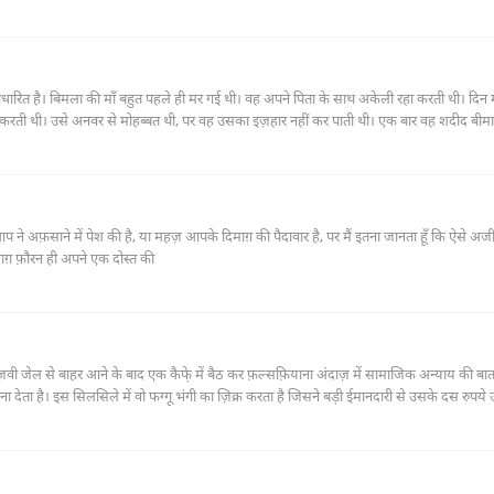
रित है। बिमला की माँ बहुत पहले ही मर गई थी। वह अपने पिता के साथ अकेली रहा करती थी। दिन म
ी थी। उसे अनवर से मोहब्बत थी, पर वह उसका इज़हार नहीं कर पाती थी। एक बार वह शदीद बीमा
 हुआ बच्चा पैदा हुआ था, जो उसी के बाप का था।
 ने अफ़साने में पेश की है, या महज़ आपके दिमाग़ की पैदावार है, पर मैं इतना जानता हूँ कि ऐसे अ
माग़ फ़ौरन ही अपने एक दोस्त की
िज़वी जेल से बाहर आने के बाद एक कैफे़ में बैठ कर फ़ल्सफ़ियाना अंदाज़ में सामाजिक अन्याय की बात
ता है। इस सिलसिले में वो फग्गू भंगी का ज़िक्र करता है जिसने बड़ी ईमानदारी से उसके दस रुपय
की वजह से साढे़ तीन आने चोरी करने पड़ते हैं और उसे एक साल की सज़ा मिलती है।