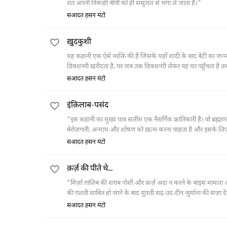
रात अपनी निकाही बीवी को ही ससुराल से भगा ले जाता है।"
सआदत हसन मंटो
ख़ुदकुशी
यह कहानी एक ऐसे व्यक्ति की है जिसके यहाँ शादी के बाद बेटी का ज
डिक्शनरी ख़रीदता है, पर जब तक डिक्शनरी लेकर वह घर पहुँचता है तब तक
है। ज़िंदगी के दिए उन दुखों से तंग आकर वह आत्महत्या करने की सोचता ह
सआदत हसन मंटो
सामने से आ रही ट्रेन को देखकर वह उस व्यक्ति को बचा लेता है और उस 
इंक़िलाब-पसंद
"इस कहानी का मुख्य पात्र सलीम एक नैसर्गिक क्रांतिकारी है। वो ब्रह्
बेरोज़गारी, अन्याय और शोषण को ख़त्म करना चाहता है और इसके लिए व
सआदत हसन मंटो
क़र्ज़ की पीते थे...
"मिर्ज़ा ग़ालिब की शराब नोशी और क़र्ज़ अदा न करने के बाइस मामला अदालत
की ग़लती साबित हो जाने के बाद मुफ़्ती सद्र-उद-दीन जुर्माना की सज़ा दे
सआदत हसन मंटो