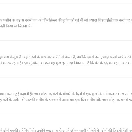
ए पसीने के बाइ’स उनमें एक अ’जीब क़िस्म की बू पैदा हो गई थी जो ज़्यादा शिद्दत इख़्तियार करने पर 
नहीं किया था जितना कि
़ा कंजूस है। वह दोस्तों के साथ शराब पीने से बचता है, क्योंकि इससे उसे ज़्यादा रूपये ख़र्च करने पड
 जाने का डर रहता है। इस मुश्किल का हल वह कुछ इस तरह निकालता है कि पेट के दर्द का बहाना कर के
ाक देने के लिए कहता है। इससे उसकी यह मुश्किल तो हल हो जाती है। मगर एक दूसरी मुश्किल उस वक़्
पैग पी लेती है।
ान करती हुई कहानी है। जान मोहम्मद मंटो के बीमारी के दिनों में एक मुख़लिस तीमारदार के रूप में 
वह मंटो के पड़ोस की लड़की शमीम के चक्कर में आता था। एक दिन शमीम और जान मोहम्मद घर से फ़र
वे दोनों पक्की सहेलियाँ थीं। उन्होंने एक साथ ही अपने जीवन साथी भी चुने थे। दोनों की ज़िंदगी हँसी-ख़