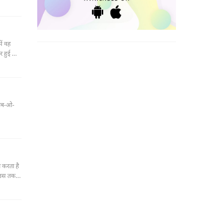
ें वह
र हुई और
जीब-ओ-
 करता है
े उस तक