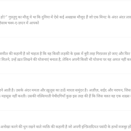
 अंदर लाखों और
ा हिसाब चश्म-ए-ज़दन में आपको
न जमील की कहानी है जो चाहता है कि वह किसी लड़की के इश्क़ में बुरी तरह गिरफ़्तार हो जाए और फिर
 मिलने, उन्हें ख़त लिखने की योजनाएं बनाता है, लेकिन अपनी किसी भी योजना पर वह अमल नहीं कर
 हो जाती है। उसी रात उसकी ख़ाला-ज़ाद बहन आत्महत्या कर लेती है, जो जमील के इश्क़़ में बुरी तरह 
म करने आती है। उसके अंदर ममता और ख़ुलूस का ठाठें मारता समुंदर है। अज़ीज़, सईद और नरायन, जिस व
फ़ महसूस नहीं करती। उसकी नफ़्सियाती पेचीदगियाँ कुछ इस तरह की हैं कि जिस वक़्त वह एक शख़्स 
ा भी ख़याल सताता रहता है। जिन्सी मैलानात का तज्ज़िया करती हुई यह एक उम्दा कहानी है।
 करने की धुन रखने वाले व्यक्ति की कहानी है जो अपनी इन्फ़िरादियत पसंदी के हाथों मजबूर 