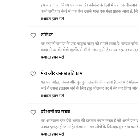
इस कहानी का विषय एक वेश्या है। कॉलेज के दिनों में वह एक नौजव
करने लगी थी। बंबई में एक रोज़ उसके पास एक ऐसा ग्राहक आता है, जिसे
व्यक्ति उसमें डूबता जाता है और आख़िर में शांति से शादी कर लेता है।
सआदत हसन मंटो
ख़ोरेश्ट
यह कहानी समाज के एक नाज़ुक पहलू को सामने लाता है। सरदार ज़ोरावर
वजह से उसकी बीवी ख़ुर्शीद से भी बे-तकल्लुफ़ी है। सरदार हर वक़्त ख़
वो ख़ुर्शीद को राम कर के उससे शादी कर लेता है।
सआदत हसन मंटो
मेरा और उसका इंतिक़ाम
यह एक शोख़, चंचल और चुलबुली लड़की की कहानी है, जो सारे मोहल्ल
भाई ने उससे इंतक़ाम लेने के लिए झूठ बोलकर घर में बंद कर लिया और
अपना इंतक़ाम लेने से पीछे नहीं रही।
सआदत हसन मंटो
परेशानी का सबब
यह अफ़साना एक ऐसे शख़्स की दास्तान बयान करता है जो अपने एक दोस्त 
उनका झगड़ा हो जाता है। वेश्या उन सब लोगों के ख़िलाफ़़ मुक़द्दमा कर द
आता।
सआदत हसन मंटो