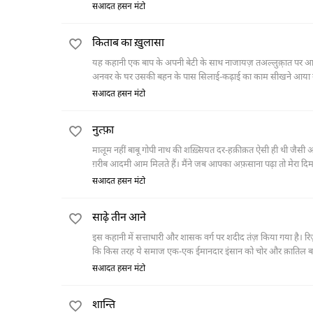
सआदत हसन मंटो
किताब का ख़ुलासा
यह कहानी एक बाप के अपनी बेटी के साथ नाजायज़ तअल्लुक़़ात पर आधा
अनवर के घर उसकी बहन के पास सिलाई-कढ़ाई का काम सीखने आया करत
उसने अनवर के घर आना छोड़ दिया। बाद में पता चला कि उसके यहाँ मरा
सआदत हसन मंटो
नुत्फ़ा
मालूम नहीं बाबू गोपी नाथ की शख़्सियत दर-हक़ीक़त ऐसी ही थी जैसी आप
ग़रीब आदमी आम मिलते हैं। मैंने जब आपका अफ़साना पढ़ा तो मेरा दि
सआदत हसन मंटो
साढ़े तीन आने
इस कहानी में सत्ताधारी और शासक वर्ग पर शदीद तंज़ किया गया है। र
कि किस तरह ये समाज एक-एक ईमानदार इंसान को चोर और क़ातिल बना दे
पहुँचाए थे। ये वही फग्गू भंगी है जिसको वक़्त पर तनख़्वाह न मिलने 
सआदत हसन मंटो
शान्ति