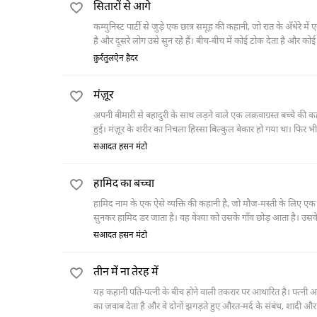
सितारों से आगे
कम्युनिस्ट पार्टी से जुड़े एक छात्र समूह की कहानी, जो रात के अँधेरे
है और दूसरे लोग उसे सुन रहे हैं। बीच-बीच में कोई टोक देता है और कोई उसका
शामिल हैं।
क़ुर्रतुलऐन हैदर
मंज़ूर
अपनी बीमारी से बहादुरी के साथ लड़ने वाले एक लक़वाग्रस्त बच्चे की कह
हुई। मंज़ूर के शरीर का निचला हिस्सा बिल्कुल बेकार हो गया था। फिर भी
उसकी हालत में कोई सुधार नहीं हो सकता था, फिर उसके माँ-बाप के आग्र
सआदत हसन मंटो
दिन क़रीब आया तो डिस्चार्ज होने से पहले की रात को मंज़ूर का इंतक़ाल
हामिद का बच्चा
हामिद नाम के एक ऐसे व्यक्ति की कहानी है, जो मौज-मस्ती के लिए एक व
सुनकर हामिद डर जाता है। वह वेश्या को उसके गाँव छोड़ आता है। उसके
वह उसे दफ़न करने गया तो उसने एक नज़र बच्चे को देखा। बच्चे की शक्
सआदत हसन मंटो
तीन में ना तेरह में
यह कहानी पति-पत्नी के बीच होने वाली तकरार पर आधारित है। पत्नी अप
का जवाब देता है और वे दोनों झगड़ते हुए औरत-मर्द के संबंध, शादी और घरे