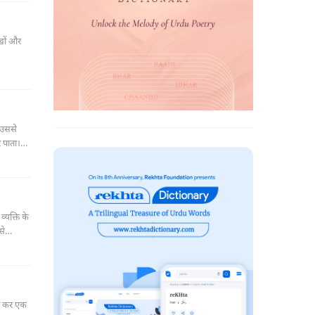
 उससे
 पाता।
गिरफ़्तार
्यक्ति के
से
हो कर एक