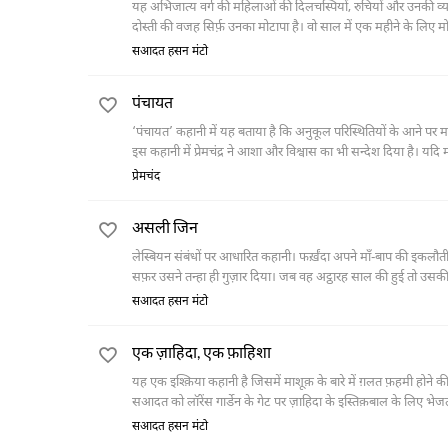
यह अभिजात्य वर्ग की महिलाओं की दिलचस्पियों, रुचियों और उनकी व्यस
दोस्ती की वजह सिर्फ़ उनका मोटापा है। वो साल में एक महीने के लिए मो
नहीं करतीं और वर्षों गुज़र जाने के बाद भी उनके मोटापे में कोई फ़र्क़ न
सआदत हसन मंटो
पंचायत
‘पंचायत’ कहानी में यह बताया है कि अनुकूल परिस्थितियों के आने पर मनु
इस कहानी में प्रेमचंद्र ने आशा और विश्वास का भी सन्देश दिया है। यदि 
पर ग्रामीण जीवन को फिर सुखी बनाया जा सकता है और हृदय-परिवर्तन के 
प्रेमचंद
असली जिन
लेस्बियन संबंधों पर आधारित कहानी। फर्ख़ंदा अपने माँ-बाप की इकलौत
सफ़र उसने तन्हा ही गुज़ार दिया। जब वह अट्ठारह साल की हुई तो उसकी
चौड़ी मर्दों के स्वभाव वाली महिला थी, जो फर्ख़ंदा को भा गई थी। जब
सआदत हसन मंटो
है, पर छत पर जब एक दिन उसकी मुलाक़ात नसीमा के छोटे भाई से हुई
एक ज़ाहिदा, एक फ़ाहिशा
यह एक इश्क़िया कहानी है जिसमें माशूक़ के बारे में ग़लत फ़हमी होने की
सआदत को लॉरेंस गार्डेन के गेट पर ज़ाहिदा के इस्तिक़बाल के लिए भेज
सआदत वहीं तांगा छोड़ देता है और वह लॉरेंस गार्डेन वापस आता है तो जाव
सआदत हसन मंटो