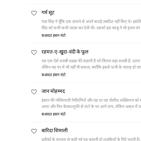
गर्म सूट
गंडा सिंह ने चूँकि एक ज़माने से अपने कपड़े तबदील नहीं किए थे। इसलि
सिंह को कभी कभी उदास कर देती थी। उसको इस बदबू ने भी इतना तंग 
सआदत हसन मंटो
रहमत-ए-खु़दा-वंदी के फूल
यह एक ऐसे शराबी शख़्स की कहानी है जो जितना बड़ा शराबी है, उतना ही बड
लेकिन वह घर में भी नहीं पी सकता, क्योंकि इससे पत्नी के नाराज़़ हो
बोतल में शराब ले आता है और बीवी से हर पंद्रह मिनट के बाद एक ख़ुर
सआदत हसन मंटो
होती है जब एक रोज़ उसकी पत्नी पेट के दर्द के कारण उसी बोतल से तीन 
जान मोहम्मद
इंसान की नफ़्सियाती पेचीदगियों और तह दर तह पोशीदा शख़्सियत को बय
आया और फिर बेतकल्लुफी से मंटो के घर आने लगा, लेकिन असल में 
जाते हैं, तब उसकी असलियत पता चलती है।
सआदत हसन मंटो
बारिदा शिमाली
प्रतीकों के माध्यम से कही गई यह कहानी दो लड़कियों के गिर्द घूमती हैं। 