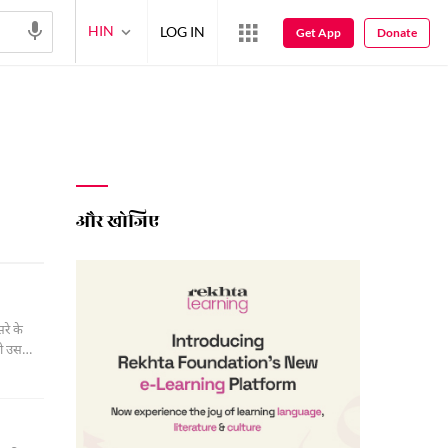
HIN
LOG IN
Get App
Donate
और खोजिए
रे के
वो उस