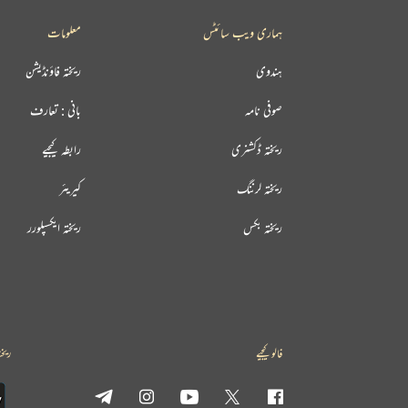
ہماری ویب سائٹس
معلومات
ہندوی
ریختہ فاؤنڈیشن
صوفی نامہ
بانی : تعارف
ریختہ ڈکشنری
رابطہ کیجیے
ریختہ لرننگ
کیریئر
ریختہ بکس
ریختہ ایکسپلورر
فالو کیجیے
ریخت