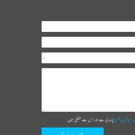
پرائیویسی پالیسی
پڑھ لی ہے اور اس سے متفق ہوں
ارسال کیجیے