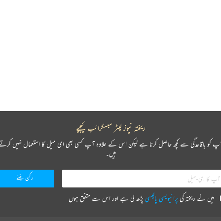
ریختہ نیوز لیٹر سبسکرائب کیجیے
پ کو باقاعدگی سے کچھ حاصل کرنا ہے لیکن اس کے علاوہ آپ کسی بھی ای میل کا استعمال نہیں کرتے
ہیں۔
میں نے ریختہ کی
پرائیویسی پالیسی
پڑھ لی ہے اور اس سے متفق ہوں