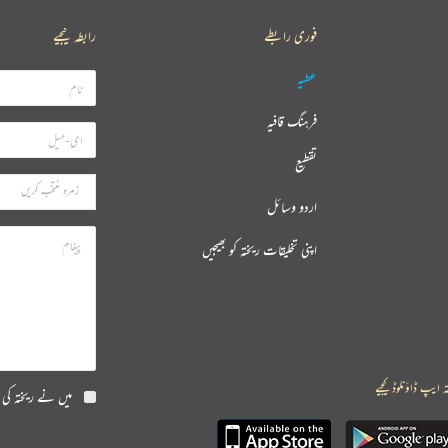
فوری رابطے
رابطہ کیجیے
عطیہ
فرہنگ قافیہ
تقطیع
اردو وسائل
اپنی تخلیقات ریختہ کو بھیجیں
ہ ایپ ڈاؤنلوڈ کیجیے
میں نے ریختہ کی