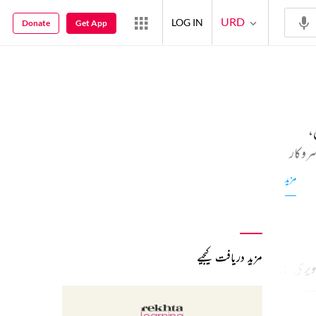
URD
LOG IN
Donate
Get App
،
روکار
مزید
مزید دریافت کیجیے
ویری شاعری
3