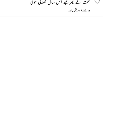
بخت نے پھر مجھے اس سال کھلائی ہولی
بھارتیندو ہریش چندر