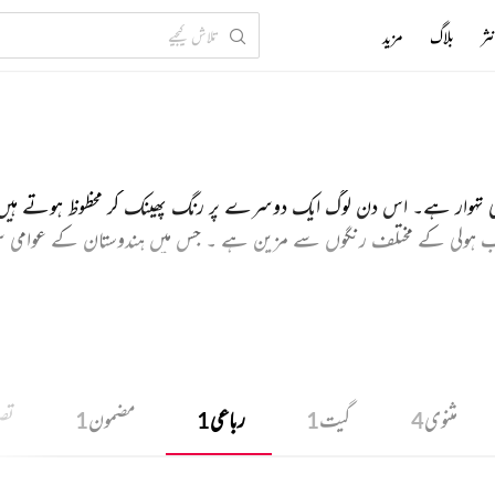
ثر
بلاگ
مزید
امی تہوار ہے۔ اس دن لوگ ایک دوسرے پر رنگ پھینک کر محظوظ ہوتے ہیں
نتخاب ہولی کے مختلف رنگوں سے مزین ہے ۔ جس میں ہندوستان کے عوامی س
ں کو شریک کیجیے۔
مثنوی
گیت
رباعی
مضمون
تص
1
1
1
4