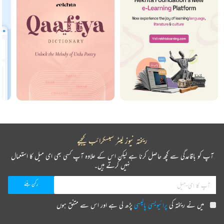
ریختہ نیوز لیٹر سبسکرائب کیجیے
آپ کو باقاعدگی سے کچھ حاصل کرنا ہے لیکن اس کے علاوہ آپ کسی بھی ای میل کا استعمال
نہیں کرتے ہیں۔
میں نے ریختہ کی
پرائیویسی پالیسی
پڑھ لی ہے اور اس سے متفق ہوں