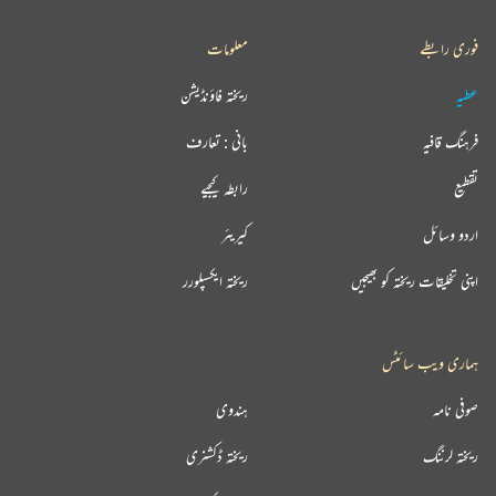
فوری رابطے
معلومات
عطیہ
ریختہ فاؤنڈیشن
فرہنگ قافیہ
بانی : تعارف
تقطیع
رابطہ کیجیے
اردو وسائل
کیریئر
اپنی تخلیقات ریختہ کو بھیجیں
ریختہ ایکسپلورر
ہماری ویب سائٹس
صوفی نامہ
ہندوی
ریختہ لرننگ
ریختہ ڈکشنری