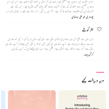
مزاحیہ اسلوب میں مردوں سے متعلق ایک بہت ہی اہم سوال پر بحث کرتی داستان ہے، اس میں اس
بات پر تفصیل سے بحث کی گئی ہے کہ شریک حیات یعنی بیوی کیسی ہونی چاہیے۔ اس کے لیے
افسانے میں کئی واقعات، حادثات کا ذکر ہے۔ آخر میں یہ نتیجہ بر آمد ہوتا ہے جسے ہر شادی شدہ مرد
جاننا چاہےگا۔
چودھری محمد علی ردولوی
جگر گوشے
دس سال سے یعنی جس دن سےمیری شادی ہوئی ہے، یہی ایک سوال بار بارکسی نہ کسی صورت میں
ہمارے سامنے دہرایا جاتا ہے، آپ کے ہاں بچّہ کیوں نہیں ہوتا؟ یہ کوئی نہیں پوچھتا کہ آپ کے ہاں
روٹی ہے؟ گھر ہے؟ روزگار ہے؟ خوشی ہے؟ عقل ہے؟ سب یہی پوچھتے ہیں کہ آپ کے ہاں
کرشن چندر
مزید دریافت کیجیے