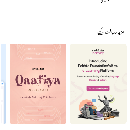
انعم ظامی
مزید دریافت کیجیے