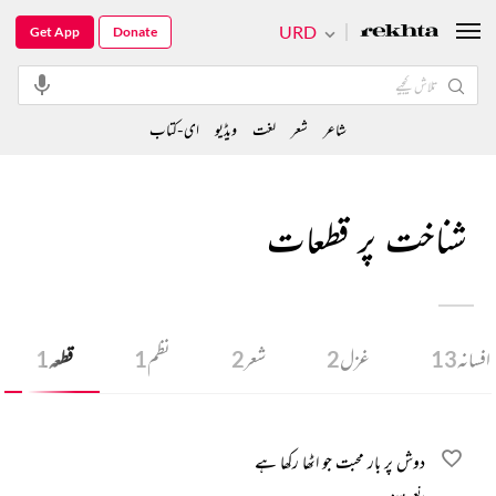
URD
Get App
Donate
شاعر
شعر
لغت
ویڈیو
ای-کتاب
شناخت پر قطعات
افسانہ
13
غزل
2
شعر
2
نظم
1
قطعہ
1
دوش پر بار محبت جو اٹھا رکھا ہے