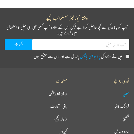
ریختہ نیوز لیٹر سبسکرائب کیجیے
آپ کو باقاعدگی سے کچھ حاصل کرنا ہے لیکن اس کے علاوہ آپ کسی بھی ای میل کا استعمال
نہیں کرتے ہیں۔
میں نے ریختہ کی
پرائیویسی پالیسی
پڑھ لی ہے اور اس سے متفق ہوں
فوری رابطے
معلومات
عطیہ
ریختہ فاؤنڈیشن
فرہنگ قافیہ
بانی : تعارف
تقطیع
رابطہ کیجیے
اردو وسائل
کیریئر