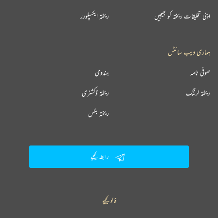
اپنی تخلیقات ریختہ کو بھیجیں
ریختہ ایکسپلورر
ہماری ویب سائٹس
صوفی نامہ
ہندوی
ریختہ لرننگ
ریختہ ڈکشنری
ریختہ بکس
رابطہ کیجیے
فالو کیجیے