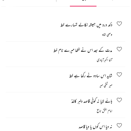
دکھ درد میں ہمیشہ نکالے تمہارے خط
وصی شاہ
مدت کے بعد اس نے لکھا میرے نام خط
آغا اکبرآبادی
شاید اس سادہ نے رکھا ہے خط
میر تقی میر
ہائے لایا نہ کوئی قاصد دلبر کاغذ
امام بخش ناسخ
نہ دیا اس کوں یا دیا قاصد