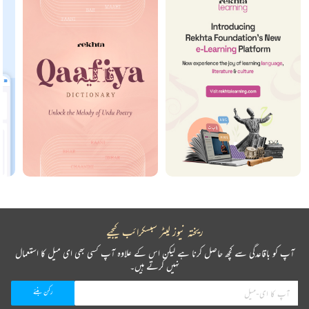
ریختہ نیوز لیٹر سبسکرائب کیجیے
آپ کو باقاعدگی سے کچھ حاصل کرنا ہے لیکن اس کے علاوہ آپ کسی بھی ای میل کا استعمال
نہیں کرتے ہیں۔