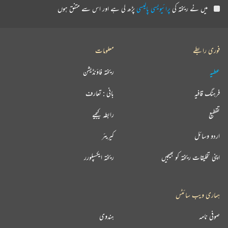
میں نے ریختہ کی
پرائیویسی پالیسی
پڑھ لی ہے اور اس سے متفق ہوں
فوری رابطے
معلومات
عطیہ
ریختہ فاؤنڈیشن
فرہنگ قافیہ
بانی : تعارف
تقطیع
رابطہ کیجیے
اردو وسائل
کیریئر
اپنی تخلیقات ریختہ کو بھیجیں
ریختہ ایکسپلورر
ہماری ویب سائٹس
صوفی نامہ
ہندوی