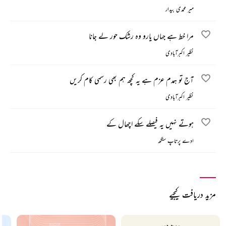
میر محمدی بیدار
مرا خط ہے جہاں یارو وہ رشک حور لے جانا
نظیر اکبرآبادی
آج تو ہمدم عزم ہے یہ کچھ ہم بھی رسمی کام کریں
نظیر اکبرآبادی
ہوتے نہیں یہ فیصلے سکے اچھال کے
ادے پرتاپ سنگھ
مزید دریافت کیجیے