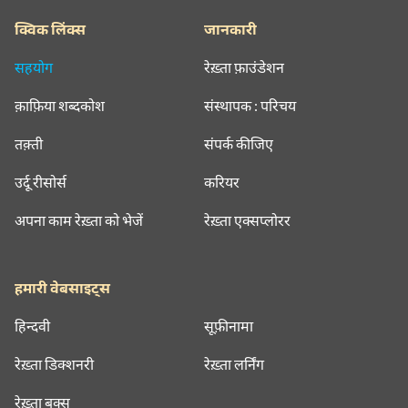
क्विक लिंक्स
जानकारी
सहयोग
रेख़्ता फ़ाउंडेशन
क़ाफ़िया शब्दकोश
संस्थापक : परिचय
तक़्ती
संपर्क कीजिए
उर्दू रीसोर्स
करियर
अपना काम रेख़्ता को भेजें
रेख़्ता एक्सप्लोरर
हमारी वेबसाइट्स
हिन्दवी
सूफ़ीनामा
रेख़्ता डिक्शनरी
रेख़्ता लर्निंग
रेख़्ता बुक्स