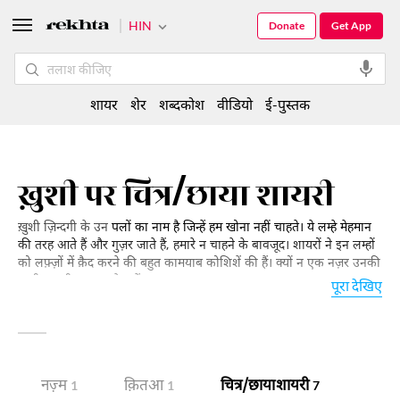
HIN
Donate
Get App
शायर
शेर
शब्दकोश
वीडियो
ई-पुस्तक
ख़ुशी पर चित्र/छाया शायरी
ख़ुशी ज़िन्दगी के उन
पलों का नाम है जिन्हें हम खोना नहीं चाहते। ये लम्हे मेहमान
की तरह आते हैं और गुज़र जाते हैं, हमारे न चाहने के बावजूद। शायरों ने इन लम्हों
को लफ़्ज़ों में क़ैद करने की बहुत कामयाब कोशिशें की हैं। क्यों न एक नज़र उनकी
ख़ुशी शायरी पर डालते चलें:
पूरा देखिए
नज़्म
क़ितआ
चित्र/छाया शायरी
1
1
7