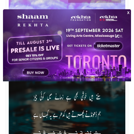
ग़म
एक वो हैं कि जिन्हें अपनी ख़ुशी ले डूबी