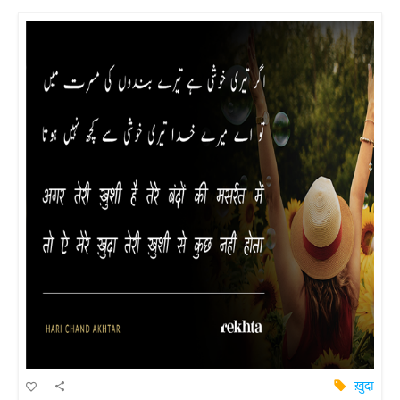
ख़ुदा