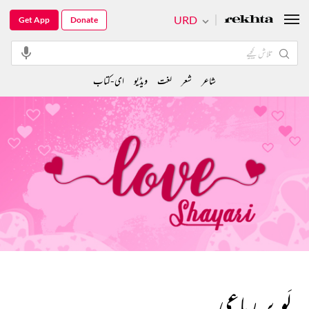
URD
Get App
Donate
شاعر
شعر
لغت
ویڈیو
ای-کتاب
لَو پر رباعی