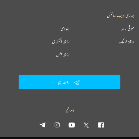
ہماری ویب سائٹس
صوفی نامہ
ہندوی
ریختہ لرننگ
ریختہ ڈکشنری
ریختہ بکس
رابطہ کیجیے
فالو کیجیے