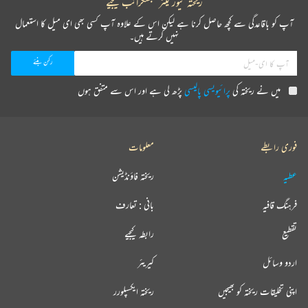
ریختہ نیوز لیٹر سبسکرائب کیجیے
آپ کو باقاعدگی سے کچھ حاصل کرنا ہے لیکن اس کے علاوہ آپ کسی بھی ای میل کا استعمال
نہیں کرتے ہیں۔
میں نے ریختہ کی
پرائیویسی پالیسی
پڑھ لی ہے اور اس سے متفق ہوں
فوری رابطے
معلومات
عطیہ
ریختہ فاؤنڈیشن
فرہنگ قافیہ
بانی : تعارف
تقطیع
رابطہ کیجیے
اردو وسائل
کیریئر
اپنی تخلیقات ریختہ کو بھیجیں
ریختہ ایکسپلورر