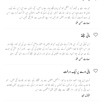
میرے لیے یہ فیصلہ کرنا مشکل تھا آیا پرویز مجھے پسند ہے یا نہیں۔ کچھ دنوں سے میں اس کے ایک
ناول کا بہت چرچا سن رہا تھا۔ بوڑھے آدمی، جن کی زندگی کا مقصد دعوتوں میں شرکت کرنا ہے، اس
کی بہت تعریف کرتے تھے اور بعض عورتیں جو اپنے شوہروں سے بگڑ چکی تھیں اس
سعادت حسن منٹو
مائی جنتے
اس کہانی میں گھر میں کام کرنے والی ایک آیا کا مالکوں کا اعتماد حاصل کرنے، ان کی خیر خواہ بننے اور
پھر اس اعتماد کا غلط استعمال کرنے کے دوہرے کردار کی عکاسی کی گئی ہے۔ خواجہ کریم بخش کی موت
کے بعد ان کی بیوہ حمیدہ نے اپنی دو بیٹیوں کی ساری ذمہ داری مائی جنتے کو دے دی تھی۔ وہی
لڑکیوں کے سارے کام کیا کرتی تھی۔ انہیں کالج لے جاتی اور لاتی ۔ ان میں سے جب ایک لڑکی کی
سعادت حسن منٹو
شادی ہوئی تو نکاح کے بعد پتہ چلا کہ وہ ان کی لڑکیوں سے دھندا بھی کرواتی تھی۔
ہائی وے پر ایک درخت
گردن میں پھندا سخت ہوتا جا رہا تھا۔ آنکھیں حلقوں سے باہر نکلنے کے لئے زور لگانے لگی تھیں۔ منھ
کا لعاب جھاگ بن کر ہونٹوں کے کونوں پر جمنے لگا تھا۔ موت اور زندگی کے درمیان چند لمحوں کافاصلہ
اب باقی رہ گیا تھا۔ دم نکلنے سے پہلے پھٹی پھٹی آنکھوں سے اس
اقبال مجید