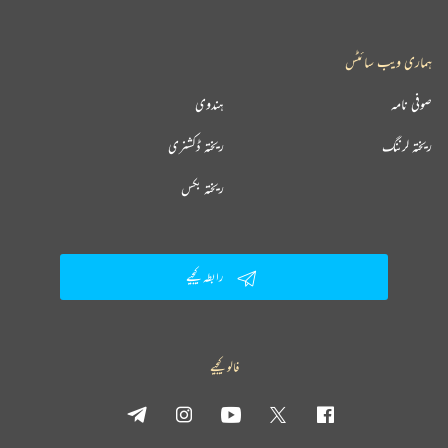
ہماری ویب سائٹس
صوفی نامہ
ہندوی
ریختہ لرننگ
ریختہ ڈکشنری
ریختہ بکس
رابطہ کیجیے
فالو کیجیے