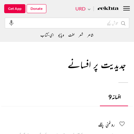
URD
Get App
Donate
شاعر
شعر
لغت
ویڈیو
ای-کتاب
جدیدیت پر افسانے
افسانہ
9
روغنی پتلے