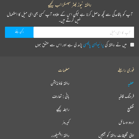
ریختہ نیوز لیٹر سبسکرائب کیجیے
آپ کو باقاعدگی سے کچھ حاصل کرنا ہے لیکن اس کے علاوہ آپ کسی بھی ای میل کا استعمال
نہیں کرتے ہیں۔
میں نے ریختہ کی
پرائیویسی پالیسی
پڑھ لی ہے اور اس سے متفق ہوں
فوری رابطے
معلومات
عطیہ
ریختہ فاؤنڈیشن
فرہنگ قافیہ
بانی : تعارف
تقطیع
رابطہ کیجیے
اردو وسائل
کیریئر
اپنی تخلیقات ریختہ کو بھیجیں
ریختہ ایکسپلورر