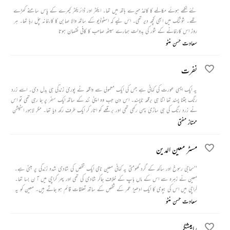
نئے لکھے ہوئے مکالمے کا کاغذ میرے ہاتھ میں تھا۔ ایکٹر اور ڈائریکٹر کیمرے کے پاس سامنے کھڑے
تھے۔ شوٹنگ میں ابھی کچھ دیر تھی۔ اس لیے کہ اسٹوڈیو کے ساتھ والا صابن کا کارخانہ چل رہا تھا۔ ہر
روز اس کارخانے کے شور کی بدولت ہمارے سیٹھ صاحب کا کافی نقصان ہوتا
سعادت حسن منٹو
نفرت
یہ ایک ایسی عورت کی کہانی ہے جس کی ایک معمولی سے واقعہ نے پوری زندگی ہی بدل دی۔ اسے زرد
رنگ جتنا پسند تھا اتنا ہی برقعہ ناپسند۔ اس دن جب وہ اپنی نند کے ساتھ ایک سفر پر جا رہی تھی تو اس
نے زرد رنگ کی ہی ساڑی پہن رکھی تھی اور برقعے کو اتار کر ایک طرف رکھ دیا تھا۔ مگر لاہور اسٹیشن
پر بیٹھی ہوئی جب وہ دونوں گاڑی کا انتظار کر رہی تھی وہاں انہوں نے ایک میلے کچیلے آدمی کی پسند
ممتاز مفتی
ناپسند سنی تو انہوں نے خود کو پوری طرح ہی بدل لیا۔
مسٹر معین الدین
’’سماجی رسوخ اور ساکھ کے گرد گھومتی یہ کہانی معین نامی ایک شخص کی شادی شدہ زندگی پر مبنی ہے۔
معین نے زہرہ سے اس کے ماں باپ کے خلاف جاکر شادی کی تھی اور پھر کراچی میں آ ن بسا تھا۔
کراچی میں اس کی بیوی کا ایک ادھیڑ عمر کے شخص کے ساتھ تعلقات قائم ہو جاتے ہیں۔ معین کو یہ
بات معلوم ہے۔ لیکن اپنی محبت اور معاشرتی ذمہ داری کا پاس رکھنے کے لیے وہ بیوی کو طلاق نہیں
سعادت حسن منٹو
دیتا اور اسے اس کے عاشق کے ساتھ رہنے کی اجازت دے دیتا ہے۔ کچھ عرصے بعد جب عاشق کی
موت ہو جاتی ہے تو معین اسے طلاق دے دیتا ہے۔‘‘
رامیشگر