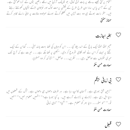
’’قوم پرستی جیسے مدعے پر بات کرتی کہانی، جو شاپنگ آرکیڈ میں رکھے رنگین بتوں کے گرد گھومتی ہے۔
جن کے آس پاس سارا دن طرح طرح کے فیشن پرست لوگ اور نوجوان لڑکے لڑکیاں گھومتے رہتے
ہیں۔ مگر رات ہوتے ہی وہ بت آپس میں گفتگو کرتے ہوئے موجودہ حالات پر اپنی رائے ظاہر کرتے
ہیں۔ صبح میں آرکیڈ کا مالک آتا ہے اور وہ کاریگروں کو پورے شاپنگ سینٹر اور تمام بتوں کو پاکستانی
ممتاز مفتی
رنگ میں رنگنے کا حکم سناتا ہے۔‘‘
بغیر اجازت
نعیم ٹہلتا ٹہلتا ایک باغ کے اندر چلا گیا۔۔۔ اس کو وہاں کی فضا بہت پسند آئی۔۔۔ گھاس کے ایک
تختے پر لیٹ کر اس نے خود کلامی شروع کر دی۔ ’’کیسی پر فضا جگہ ہے۔۔۔ حیرت ہے کہ آج تک
میری نظروں سے اوجھل رہی۔۔۔ نظریں۔۔۔ اوجھل۔‘‘ اتنا کہہ کر وہ مسکرایا۔
سعادت حسن منٹو
بی زمانی بیگم
’’زمین شق ہورہی ہے۔ آسمان کانپ رہا ہے۔ ہر طرف دھواں ہی دھواں ہے۔ آگ کے شعلوں میں
دنیا ابل رہی ہے۔ زلزلے پر زلزلے آرہے ہیں۔ یہ کیا ہورہا ہے؟‘‘ ’’تمہیں معلوم نہیں؟‘‘ ’’نہیں
تو۔‘‘ ’’لو سنو۔۔۔ دنیا بھر کو معلوم ہے۔‘‘ ’’کیا؟‘‘ ’’وہی زمانی
سعادت حسن منٹو
قبض