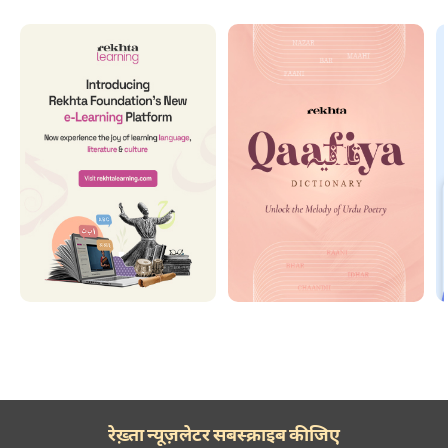
रेख़्ता न्यूज़लेटर सबस्क्राइब कीजिए