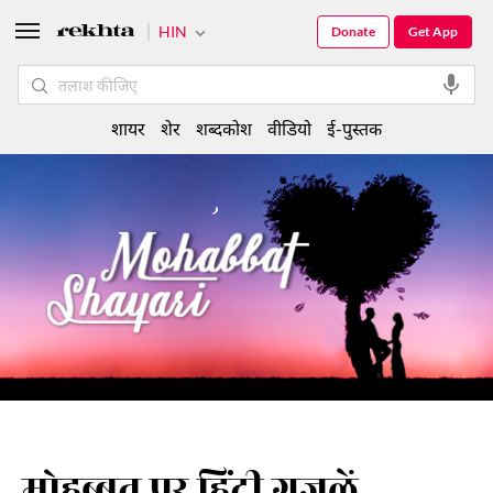
HIN
Donate
Get App
शायर
शेर
शब्दकोश
वीडियो
ई-पुस्तक
मोहब्बत पर हिंदी ग़ज़लें