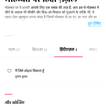
मोहब्बत पर ये शायरी
आपके लिए एक सबक़ की तरह है, आप इस से मोहब्बत में
जीने के आदाब भी सीखेंगे और हिज्र-ओ-विसाल को गुज़ारने के तरीक़े भी. ये
पहला ऐसा ख़ूबसूरत काव्य-संग्रह है जिसमें मोहब्बत के हर रंग, हर भाव और हर
एहसास को अभिव्यक्त करने वाले शेरों को जमा किया गया है.आप इन्हें पढ़िए और
पूरा देखिए
मोहब्बत करने वालों के बीच साझा कीजिए.
नज़्म
क़ितआ
हिंदी ग़ज़ल
रुबाई
27
15
1
1
मैं जिसे ओढ़ता बिछाता हूँ
दुष्यंत कुमार
और खोजिए