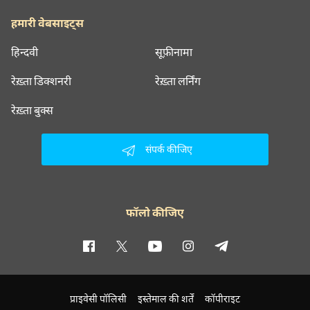
हमारी वेबसाइट्स
हिन्दवी
सूफ़ीनामा
रेख़्ता डिक्शनरी
रेख़्ता लर्निंग
रेख़्ता बुक्स
संपर्क कीजिए
फॉलो कीजिए
प्राइवेसी पॉलिसी
इस्तेमाल की शर्तें
कॉपीराइट