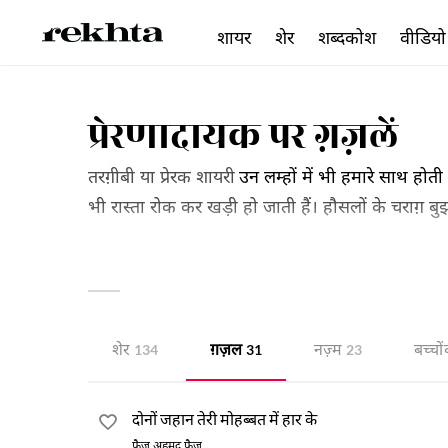
शायर
शेर
शब्दकोश
वीडियो
प्रेरणादायक पर ग़ज़लें
तरग़ीबी या प्रेरक शायरी
उन लम्हों में भी हमारे साथ होती
भी रास्ता रोक कर खड़ी हो जाती हैं। हौसलों के चराग़ बु
में ढारस बंधाती और हिम्मत देती है। आप भी देखिए ये
शेर
ग़ज़ल
नज़्म
बच्चों
134
31
23
दोनों जहान तेरी मोहब्बत में हार के
फ़ैज़ अहमद फ़ैज़