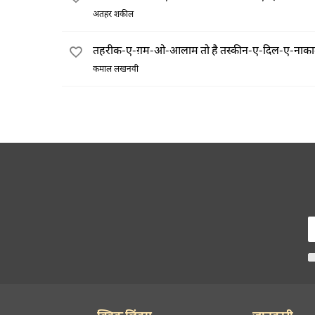
अतहर शकील
तहरीक-ए-ग़म-ओ-आलाम तो है तस्कीन-ए-दिल-ए-नाकाम
कमाल लखनवी
क्विक लिंक्स
जानकारी