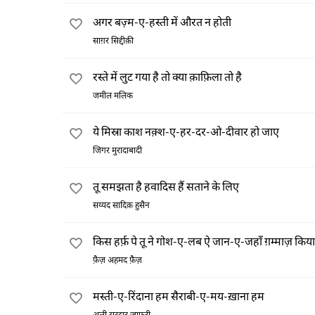
अगर बज़्म-ए-हस्ती में औरत न होती
साग़र सिद्दीक़ी
रस्ते में लुट गया है तो क्या क़ाफ़िला तो है
जमील मलिक
ये मिस्रा काश नक़्श-ए-हर-दर-ओ-दीवार हो जाए
जिगर मुरादाबादी
तू समझता है हवादिस हैं सताने के लिए
सय्यद सादिक़ हुसैन
किस हर्फ़ पे तू ने गोश-ए-लब ऐ जान-ए-जहाँ ग़म्माज़ किया
फ़ैज़ अहमद फ़ैज़
मस्ती-ए-रिंदाना हम सैराबी-ए-मय-ख़ाना हम