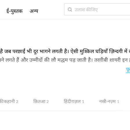
ई-पुस्तक
अन्य
 है जब परछाईं भी दूर भागने लगती है। ऐसी मुश्किल घड़ियाँ ज़िन्दगी मे
झने लगते हैं और उम्मीदों की लौ मद्धम पड़ जाती है। तरग़ीबी शायरी इन
 चंद अशआरः
पू
 की कहानी
क़ितआ
हिंदी ग़ज़ल
नस्री-नज़्म
2
2
1
1