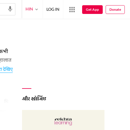
HIN
LOG IN
Get App
Donate
ं कभी
 हालात
रा देखिए
और खोजिए
चित्र/छाया शायरी
67