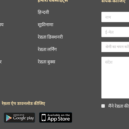
संपर्क कीजिए
हिन्दवी
चय
सूफ़ीनामा
रेख़्ता डिक्शनरी
रेख़्ता लर्निंग
रर
रेख़्ता बुक्स
रेख़्ता ऐप डाउनलोड कीजिए
मैंने रेख़्ता क