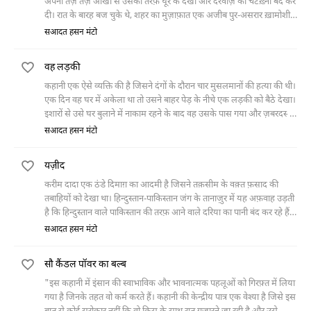
अपनी तेज़ तेज़ आँखों से उसकी तरफ़ घूर के देखा और दरवाज़े की चटख़्नी बंद कर
दी। रात के बारह बज चुके थे, शहर का मुज़ाफ़ात एक अजीब पुर-असरार ख़ामोशी
में ग़र्क़ था। कुलवंत कौर पलंग पर आलती
सआदत हसन मंटो
वह लड़की
कहानी एक ऐसे व्यक्ति की है जिसने दंगों के दौरान चार मुसलमानों की हत्या की थी।
एक दिन वह घर में अकेला था तो उसने बाहर पेड़ के नीचे एक लड़की को बैठे देखा।
इशारों से उसे घर बुलाने में नाकाम रहने के बाद वह उसके पास गया और ज़बरदस्ती
उसे घर ले आया। जल्दी ही उसने उसे क़ाबू में कर लिया और चूमने लगा। बिस्तर पर
सआदत हसन मंटो
जाने से पहले लड़की ने उससे पिस्तौल देखने की ख़्वाहिश ज़ाहिर की तो उसने
अपनी पिस्तौल लाकर उसे दे दी। लड़की ने पिस्तौल हाथ में लेते ही चला दी और वह
यज़ीद
वहीं ढेर हो गया। जब उसने पूछा कि उसने ऐसा क्यों किया तो लड़की ने बताया कि
उसने जिन चार मुसलमानों की हत्या की थी उनमें एक उस लड़की का बाप भी था।
करीम दादा एक ठंडे दिमाग़ का आदमी है जिसने तक़सीम के वक़्त फ़साद की
तबाहियों को देखा था। हिन्दुस्तान-पाकिस्तान जंग के तानाज़ुर में यह अफ़वाह उड़ती
है कि हिन्दुस्तान वाले पाकिस्तान की तरफ़ आने वाले दरिया का पानी बंद कर रहे हैं।
इसी बीच उसके यहाँ एक बच्चे का जन्म होता है जिसका नाम वह यज़ीद रखता है
सआदत हसन मंटो
और कहता है कि उस यज़ीद ने दरिया बंद किया था, यह खोलेगा।
सौ कैंडल पॉवर का बल्ब
"इस कहानी में इंसान की स्वाभाविक और भावनात्मक पहलूओं को गिरफ़्त में लिया
गया है जिनके तहत वो कर्म करते हैं। कहानी की केन्द्रीय पात्र एक वेश्या है जिसे इस