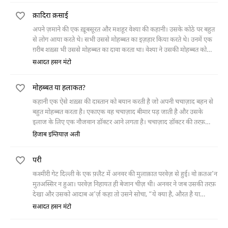
मोहब्बत करने लगा है। एक दिन वह दलाल को लेकर लाहौर चली जाती है। वहाँ वह
क़ादिरा क़साई
उस नौजवान से मिलती है, जो उसे घर से भगाकर एक सराय में अकेला छोड़ गया
था।
अपने ज़माने की एक ख़ूबसूरत और मशहूर वेश्या की कहानी। उसके कोठे पर बहुत
से लोग आया करते थे। सभी उससे मोहब्बत का इज़हार किया करते थे। उनमें एक
ग़रीब शख़्स भी उससे मोहब्बत का दावा करता था। वेश्या ने उसकी मोहब्बत को
ठुकरा दिया। वेश्या के यहाँ एक बेटी हुई। वह भी बहुत ख़ूबसूरत थी। जिन दिनों
सआदत हसन मंटो
उसकी बेटी की नथ उतरने वाली थी उन्हीं दिनों देश का विभाजन हो गया। इसमें
वेश्या मारी गई और उसकी बेटी पाकिस्तान चली गई। यहाँ भी उसने अपना कोठा
मोहब्बत या हलाकत?
जमाया। जल्द ही उसके कई चाहने वाले निकल आए। वह जिस शख़्स को अपना
दिल दे बैठी थी वह एक क़ादिरा कसाई था, जिसे उसकी मोहब्बत की कोई ज़रूरत
कहानी एक ऐसे शख़्स की दास्तान को बयान करती है जो अपनी चचाज़ाद बहन से
नहीं थी।
बहुत मोहब्बत करता है। एकाएक वह चचाज़ाद बीमार पड़ जाती है और उसके
इलाज के लिए एक नौजवान डॉक्टर आने लगता है। चचाज़ाद डॉक्टर की तरफ़
मुतवज्जा होने लगती है और वह उसी से शादी करने का फै़सला कर लेती है। उसके
हिजाब इम्तियाज़ अली
इस फ़ैसले पर उसका चचाज़ाद भाई अपने उस रक़ीब डाक्टर का क़त्ल कर देता है।
परी
कश्मीरी गेट दिल्ली के एक फ़्लैट में अनवर की मुलाक़ात परवेज़ से हुई। वो क़तअ’न
मुतअस्सिर न हुआ। परवेज़ निहायत ही बेजान चीज़ थी। अनवर ने जब उसकी तरफ़
देखा और उसको आदाब अ’र्ज़ कहा तो उसने सोचा, “ये क्या है, औरत है या
मूली?” परवेज़ इतनी सफ़ेद थी कि उसकी सफ़ेदी
सआदत हसन मंटो