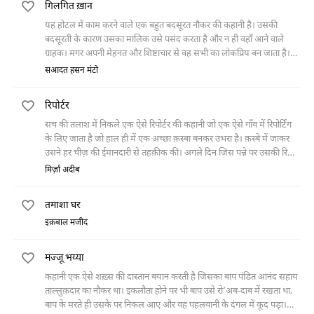
गिलगित ख़ान
यह होटल में काम करने वाले एक बहुत बदसूरत नौकर की कहानी है। उसकी
बदसूरती के कारण उसका मालिक उसे पसंद करता है और न ही वहाँ आने वाले
ग्राहक। मगर अपनी मेहनत और शिष्टाचार से वह सभी का लोकप्रिय बन जाता है।
अपने अकेलेपन को दूर करने के लिए वह मालिक की नापसंदगी के बावजूद एक
सआदत हसन मंटो
कुत्ते का पिल्ला पाल लेता है। बड़ा होने पर कुत्ते को पेट की कोई बीमारी हो जाती है,
तो उसे ठीक करने के लिए गिलगित ख़ान चोरी से अपने मालिक का बटेर मारकर
रिपोर्टर
कुत्ते को खिला देता है।
सच की तलाश में निकले एक ऐसे रिपोर्टर की कहानी जो एक ऐसे गाँव में रिपोर्टिंग
के लिए जाता है जो हाल ही में एक अच्छा क़स्बा बनकर उभरा है। क़स्बे में जाकर
उसने हर चीज़ की ईमानदारी से तहक़ीक की। अगले दिन जिस पन्ने पर उसकी रिपोर्ट
छपनी थी उस पर उसकी मौत की ख़बर छपी थी।
मिर्ज़ा अदीब
तमाशा घर
इक़बाल मजीद
मज्जू भय्या
कहानी एक ऐसे शख़्स की दास्तान बयान करती है जिसका बाप पंडित आनंद सहाय
ताल्लुक़दार का नौकर था। इकलौता होने पर भी बाप उसे रो‘अब-दाब में रखता था,
बाप के मरते ही उसके पर निकल आए और वह पहलवानी के दंगल में कूद पड़ा।