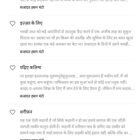
बात से कोई सरोकार नहीं कि वो किस के साथ रात गुज़ारने जा रही है और उसे
कितना मुआवज़ा मिलेगा बल्कि वो दलाल के इशारे पर कर्म करने और किसी तरह
सआदत हसन मंटो
काम ख़त्म करने के बाद अपनी नींद पूरी करना चाहती है। आख़िर-कार तंग आकर
अंजाम की परवाह किए बिना वो दलाल का ख़ून कर देती है और गहरी नींद सो जाती
इज़्ज़त के लिए
है।"
चवन्नी लाल को बड़े आदमियों से ताल्लुक़ पैदा करने में एक अजीब तरह का सुकून
मिलता था। उसका घर भी हर क़िस्म की तफ़रीह और सुविधा के लिए हर वक़्त खुला
रहता था। हरबंस एक बड़े अफ़सर का बेटा था। फ़सादात के दिनों में उसने चवन्नी
लाल की बहन रूपा का बलात्कार किया था, जब खू़न बहना बंद नहीं हुआ तो उसने
सआदत हसन मंटो
चवन्नी लाल से मदद मांगी। चवन्नी लाल ने अपनी बहन को देखा लेकिन उस पर
बेहिसी तारी रही और यह सोचने में मसरूफ़ रहा कि किस तरह एक बड़े आदमी की
पढ़िए कलिमा
इज़्ज़त बचाई जाए। उसके बरअक्स हरबंस पर जूनून तारी हो जाता है और वह
चवन्नी लाल को गोली मार देता है। अख़बारों में ख़बर छपती है कि चवन्नी लाल ने
ला इलाहा इल्लल्लाह मुहम्मदुर्रसूलुल्लाह... आप मुसलमान हैं यक़ीन करें, मैं जो
अपनी बहन से मुंह काला करने के बाद खुद्कुशी कर ली।
कुछ कहूंगा, सच कहूंगा। पाकिस्तान का इस मुआ’मले से कोई तअ’ल्लुक़ नहीं।
क़ाइद-ए-आज़म जिन्ना के लिए मैं जान देने के लिए तैयार हूँ। लेकिन मैं सच कहता हूँ
इस मुआ’मले से पाकिस्तान
सआदत हसन मंटो
शरीफ़न
यह एक ऐसी कहानी है जो सिर्फ़ कहानी न हो कर हमारे समाज की एक जीती-
जागती तस्वीर मालूम होती है। कहानी में शरीफ़न पात्र के ज़रिए उस तस्वीर को
सामने रखा गया है जहाँ समाज के लिए लड़की कोई इंसान नहीं, बल्कि माँस का वह
लोथड़ा होती है, जिससे शरीफ़ज़ादे अपनी हवस को शांत करते हैं।