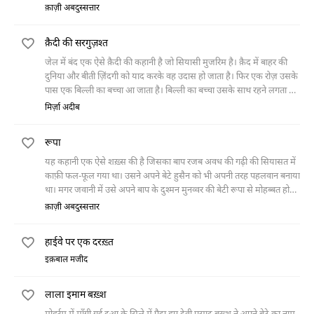
पहलवान के दंगल से निकला तो गाँव की सियासत में रम गया और यहाँ उसने ऐसे-
क़ाज़ी अबदुस्सत्तार
ऐसे कारनामे अंजाम दिए कि अपनी एक अलग जागीर बना ली। मगर इस दौरान
उससे मोहब्बत और नफ़रत करने वाले बहुत से औरत-मर्द हो गए, जिन्हें वह मौक़ा
क़ैदी की सरगुज़श्त
मिलते ही एक-एक कर अपने रास्ते से हटाता चला गया।
जेल में बंद एक ऐसे क़ैदी की कहानी है जो सियासी मुजरिम है। क़ैद में बाहर की
दुनिया और बीती ज़िंदगी को याद करके वह उदास हो जाता है। फिर एक रोज़ उसके
पास एक बिल्ली का बच्चा आ जाता है। बिल्ली का बच्चा उसके साथ रहने लगता है।
एक दिन अचानक उस क़ैदी की तबियत ख़राब होती है और वह तड़प-तड़प कर मर
मिर्ज़ा अदीब
जाता है। सुबह जब संतरी उसे देखने आता है तो उसके साथ ही वह बिल्ली के बच्चे
को भी मरा हुआ पाता है।
रूपा
यह कहानी एक ऐसे शख़्स की है जिसका बाप रजब अवध की गढ़ी की सियासत में
काफ़ी फल-फूल गया था। उसने अपने बेटे हुसैन को भी अपनी तरह पहलवान बनाया
था। मगर जवानी में उसे अपने बाप के दुश्मन मुनव्वर की बेटी रूपा से मोहब्बत हो
जाती है। उस मोहब्बत में रजब की जान चली जाती है, पर हुसैन रूपा को अपने घर
क़ाज़ी अबदुस्सत्तार
लाने में कामयाब रहता है। वह रूपा को ब्याह तो लाया था पर कभी उसके दिल में
जगह नहीं बना सका था, क्योंकि रूपा को उसका दुबला-पतला शरीर पसंद नहीं था।
हाईवे पर एक दरख़्त
फिर अचानक ऐसा कुछ हुआ जिसकी वजह से वह उससे मोहब्बत किए बिना रह न
सकी।
इक़बाल मजीद
लाला इमाम बख़्श