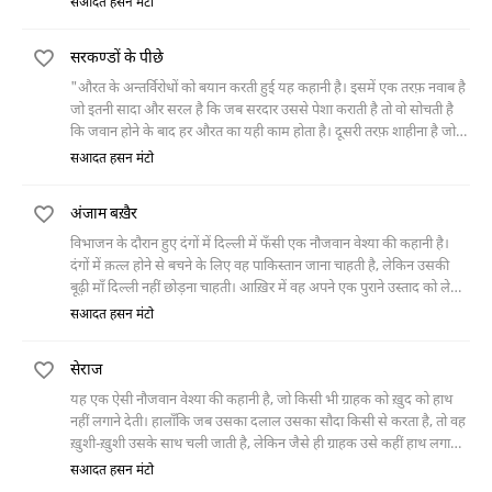
सआदत हसन मंटो
सरकण्डों के पीछे
"औरत के अन्तर्विरोधों को बयान करती हुई यह कहानी है। इसमें एक तरफ़ नवाब है
जो इतनी सादा और सरल है कि जब सरदार उससे पेशा कराती है तो वो सोचती है
कि जवान होने के बाद हर औरत का यही काम होता है। दूसरी तरफ़ शाहीना है जो
नवाब का क़त्ल करके उसका गोश्त पका डालती है, सिर्फ़ इस आधार पर कि हैबत
सआदत हसन मंटो
ख़ान ने उससे बेवफ़ाई की थी और नवाब के यहाँ आने जाने लगा था"
अंजाम बख़ैर
विभाजन के दौरान हुए दंगों में दिल्ली में फँसी एक नौजवान वेश्या की कहानी है।
दंगों में क़त्ल होने से बचने के लिए वह पाकिस्तान जाना चाहती है, लेकिन उसकी
बूढ़ी माँ दिल्ली नहीं छोड़ना चाहती। आख़िर में वह अपने एक पुराने उस्ताद को लेकर
चुपचाप पाकिस्तान चली जाती है। वहाँ पहुँचकर वह शराफ़त की ज़िंदगी गुज़ारना
सआदत हसन मंटो
चाहती है। मगर जिस औरत पर भरोसा करके वह अपना नया घर आबाद करना
चाहती थी, वही उसका सौदा किसी और से कर देती है। वेश्या को जब इस बात का
सेराज
पता चलता है तो वह अपने घुँघरू उठाकर वापस अपने उस्ताद के पास चली जाती
है।
यह एक ऐसी नौजवान वेश्या की कहानी है, जो किसी भी ग्राहक को ख़ुद को हाथ
नहीं लगाने देती। हालाँकि जब उसका दलाल उसका सौदा किसी से करता है, तो वह
ख़ुशी-ख़ुशी उसके साथ चली जाती है, लेकिन जैसे ही ग्राहक उसे कहीं हाथ लगाता
है कि अचानक वह उससे झगड़ने लगती है। दलाल उसकी इस हरकत से बहुत
सआदत हसन मंटो
परेशान रहता है, पर वह उसे ख़ुद से अलग भी नहीं कर पाता है, क्योंकि वह उससे