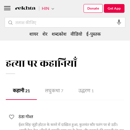
HIN
Donate
Get App
शायर
शेर
शब्दकोश
वीडियो
ई-पुस्तक
हत्या पर कहानियाँ
कहानी
लघु कथा
उद्धरण
21
7
1
ठंडा गोश्त
ईशर सिंह जूंही होटल के कमरे में दाख़िल हुआ, कुलवंत कौर पलंग पर से उठी।