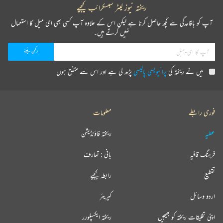
ریختہ نیوز لیٹر سبسکرائب کیجیے
آپ کو باقاعدگی سے کچھ حاصل کرنا ہے لیکن اس کے علاوہ آپ کسی بھی ای میل کا استعمال
نہیں کرتے ہیں۔
میں نے ریختہ کی
پرائیویسی پالیسی
پڑھ لی ہے اور اس سے متفق ہوں
فوری رابطے
معلومات
عطیہ
ریختہ فاؤنڈیشن
فرہنگ قافیہ
بانی : تعارف
تقطیع
رابطہ کیجیے
اردو وسائل
کیریئر
اپنی تخلیقات ریختہ کو بھیجیں
ریختہ ایکسپلورر