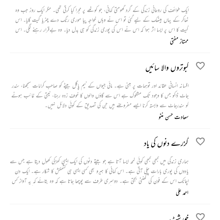
ایک طوائف کی روحانی زندگی کے گرد گھومتی کہانی، جو کوٹھے پر مجرا کیا کرتی تھی۔ مگر ایک روز جب وہ
ٹھاکر کے یہاں بیٹھک کے لیے گئی تو اس نے وہاں خواجہ پیا موری رنگ دے چنریا گیت گایا۔ اس
گیت کا اس پر ایسا اثر ہوا کہ اس نے اس کی پوری زندگی کو ہی بدل دیا۔ وہ بےقرار رہنے لگی۔ اس
بیقراری سے نجات پانے کے لیے اس نے ٹھاکر سے شادی کر لی۔ مگر اس کے بعد بھی اسے سکون
ممتاز مفتی
نہیں ملا اور وہ خود کی تلاش میں نکل گئی۔
کبوتروں والا سائیں
افسانہ انسانی عقائد اور توہمات پر مبنی ہے۔ مائی جیواں کے نیم پاگل بیٹے کو صاحب کرامات سمجھنا، سندر
جاٹ ڈاکو جس کا وجود تک مشکوک ہے اس سے گاؤں والوں کا خوف زدہ رہنا، نیتی کے غائب ہونے
کو سندرجاٹ سے وابستہ کرنا ایسے مفروضے ہیں جن کی تصدیق کے کوئی دلائل نہیں۔
سعادت حسن منٹو
گزرے دنوں کی یاد
ہماری زندگی میں کبھی کبھی کوئی لمحہ ایسا آتا ہے جو بیتے دنوں کی ایک ایسی کھڑکی کھول دیتا ہے جس سے
یادوں کی پوری بارات چلی آتی ہے۔ اس کہانی کا ہیرو بھی کسی ایسی ہی کشمکش کا شکار ہے۔ ایک دن
اچانک اس کے فون کی گھنٹی بجتی ہے۔ دوسری طرف سے پوچھا جاتا ہے کہ وہ بتائے کہ یہ آواز کس
کی ہے۔ ہیرو اپنی یادداشت کے مطابق کئی لڑکیوں کے نام بتاتا ہے اور فون کرنے والی لڑکی سے
احمد علی
مسلسل باتیں کیے جا رہا ہے۔ ذہن پر بہت زور دینے کے باوجود بھی یاد نہیں کر پاتا کہ آخر اس سے
بات کرنے والی لڑکی کون ہے؟
خورشٹ