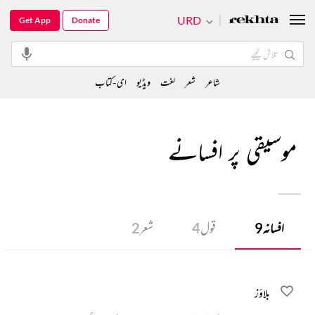
URD
Get App
Donate
شاعر
شعر
لغت
ویڈیو
ای-کتاب
موسیقی پر افسانے
افسانہ
9
قول
4
شعر
2
بلاؤز