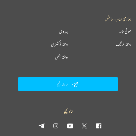
ہماری ویب سائٹس
صوفی نامہ
ہندوی
ریختہ لرننگ
ریختہ ڈکشنری
ریختہ بکس
رابطہ کیجیے
فالو کیجیے