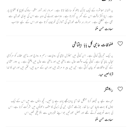
یہ افسانہ معاشرہ کے ایک نازک پہلو کو سامنے لاتا ہے۔ سردار زور آور سنگھ، ساوک کاپڑیا کا لنگوٹیا یار
ہے۔ اپنا اکثر وقت اس کے گھر پہ گزارتا ہے۔ دوست ہونے کی وجہ سے اس کی بیوی خورشید سے
بھی بے تکلفی ہے۔ سردار ہر وقت خورشید کی آواز کی تعریف کرتا ہے اور اس کے لیے مناسب
اسٹوڈیو کی تلاش میں رہتا ہے۔ اپنے ان حربوں کے ذریعہ وہ خورشید کو رام کر کے اس سے شادی کر
سعادت حسن منٹو
لیتا ہے۔
ملفوظات حاجی گل بابا بیکتاشی
یہ ایک تجرباتی کہانی ہے۔ اس کہانی میں سینٹرل ایشیا کی روایات، رسم و رواج اور مذہبی عقائد کو مرکزی
خیال بنایا گیا ہے۔ کہانی بیک وقت حال سے ماضی میں اور ماضی سے حال میں چلتی ہے۔ یہ دور عثمانیہ
کے کئی واقعات کو بیان کرتی ہے، جن میں پیر و مرشد ہیں اور ان کے مرید ہیں، فقیر ہیں اور ان کا خدا
اور رسول سے روحانی رشتہ ہے۔ ایک اہم خاتون کردار جس کا شوہر لاپتہ ہو گیا ہے، اس کی تلاش کے
قرۃالعین حیدر
لیے ایک ایسے ہی بابا سے ملنے ایک عورت کا خط لے کر جاتی ہے۔ وہ اس بابا کی روحانی کرشموں سے
روبرو ہوتی ہے جنہیں عام طور پر انسان نظر انداز کر دیتا ہے۔
رامیشگر
میرے لیے یہ فیصلہ کرنا مشکل تھا آیا پرویز مجھے پسند ہے یا نہیں۔ کچھ دنوں سے میں اس کے ایک
ناول کا بہت چرچا سن رہا تھا۔ بوڑھے آدمی، جن کی زندگی کا مقصد دعوتوں میں شرکت کرنا ہے، اس
کی بہت تعریف کرتے تھے اور بعض عورتیں جو اپنے شوہروں سے بگڑ چکی تھیں اس
سعادت حسن منٹو