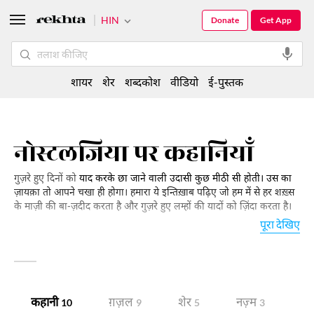
HIN
Donate
Get App
शायर
शेर
शब्दकोश
वीडियो
ई-पुस्तक
नोस्टलजिया पर कहानियाँ
गुज़रे हुए दिनों को
याद करके छा जाने वाली उदासी कुछ मीठी सी होती। उस का
ज़ायक़ा तो आपने चखा ही होगा। हमारा ये इन्तिख़ाब पढ़िए जो हम में से हर शख़्स
के माज़ी की बा-ज़दीद करता है और गुज़रे हुए लम्हों की यादों को ज़िंदा करता है।
पूरा देखिए
कहानी
ग़ज़ल
शेर
नज़्म
गी
10
9
5
3