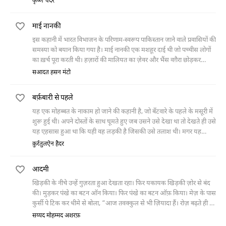
कृष्ण चंदर
पाती।
उतावला हो गया। कई योजनाएँ बनाई और उन्हें अमल में लाने के लिए संघर्ष करने
लगा।
माई नानकी
इस कहानी में भारत विभाजन के परिणाम-स्वरूप पाकिस्तान जाने वाले प्रवासियों की
समस्या को बयान किया गया है। माई नानकी एक मशहूर दाई थी जो पच्चीस लोगों
का ख़र्च पूरा करती थी। हज़ारों की मालियत का ज़ेवर और भैंस वग़ैरा छोड़कर
पाकिस्तान आई लेकिन यहाँ उसका कोई हाल पूछने वाला नहीं रहा। तंग आकर वो ये
सआदत हसन मंटो
बद-दुआ करने लगी कि अल्लाह एक बार फिर सबको प्रवासी कर दे ताकि उनको
मालूम तो हो कि प्रवासी किस को कहते हैं।
बर्फ़बारी से पहले
यह एक मोहब्बत के नाकाम हो जाने की कहानी है, जो बँटवारे के पहले के मसूरी में
शुरू हुई थी। अपने दोस्तों के साथ घूमते हुए जब उसने उसे देखा था तो देखते ही उसे
यह एहसास हुआ था कि यही वह लड़की है जिसकी उसे तलाश थी। मगर यह
मोहब्बत शुरू होती उससे पहले अपने अंजाम को पहुँच गई और फिर विभाजन हो
क़ुर्रतुलऐन हैदर
गया, जिसने कई ख़ानदानों को बिखेर दिया और एक बसे-बसाए शहर का पूरा नक्शा
ही बदल गया।
आदमी
खिड़की के नीचे उन्हें गुज़रता हुआ देखता रहा। फिर यकायक खिड़की ज़ोर से बंद
की। मुड़कर पंखे का बटन ऑन किया। फिर पंखे का बटन ऑफ़ किया। मेज़ के पास
कुर्सी पे टिक कर धीमे से बोला, “आज तवक्कुल से भी ज़ियादा हैं। रोज़ बढ़ते ही जा
रहे हैं।” सरफ़राज़ ने हथेलियों पर
सय्यद मोहम्मद अशरफ़