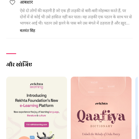
आबशार
ऐसे दो लोगों की कहानी है जो एक ही लड़की से बारी-बारी मोहब्बत करते हैं, पर
दोनों में से कोई भी उसे हासिल नहीं कर पाता। वह लड़की एक पठान के साथ घर से
भागकर आई थी। पठान उसे झरने के पास बने उस बंगले में ठहराता है और ख़ुद
पैसों का इंतज़ाम करने चला जाता है। कई हफ़्ते बीतने के बाद भी वह लौटकर नहीं
बलवंत सिंह
आता। इसी दरमियान वहाँ कॉलेज का एक नौजवान आता है और लड़की उसमें
दिलचस्पी लेने लगती है। वह नौजवान भी उसे छोड़कर चला जाता है तो लड़की झरने
में कूदकर जान दे देती है।
और खोजिए