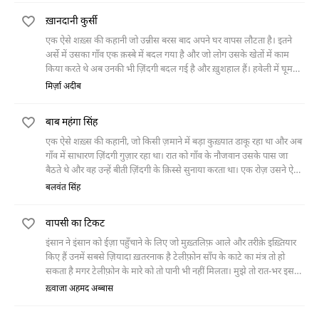
ख़ानदानी कुर्सी
एक ऐसे शख़्स की कहानी जो उन्नीस बरस बाद अपने घर वापस लौटता है। इतने
अर्से में उसका गाँव एक क़स्बे में बदल गया है और जो लोग उसके खेतों में काम
किया करते थे अब उनकी भी ज़िंदगी बदल गई है और ख़ुशहाल हैं। हवेली में घूमता
हुआ वह अपने पुराने कमरे में गया तो उसे वहाँ एक कुर्सी मिली जो किसी ज़माने में
मिर्ज़ा अदीब
ख़ानदान की शान हुआ करती थी, अब कबाड़ के ढ़ेर में पड़ी थी। कुर्सी की ये हालत
और ख़ानदान की पुरानी यादें उसे इस हाल में ले आती हैं कि वो कुर्सी से लिपटा हुआ
बाब महंगा सिंह
अपनी आख़िरी साँसें लेने लगता है।
एक ऐसे शख़्स की कहानी, जो किसी ज़माने में बड़ा कुख़्यात डाकू रहा था और अब
गाँव में साधारण ज़िंदगी गुज़ार रहा था। रात को गाँव के नौजवान उसके पास जा
बैठते थे और वह उन्हें बीती ज़िंदगी के क़िस्से सुनाया करता था। एक रोज़ उसने ऐसे
क़िस्सा सुनाया जिसने उनके सामने औरत की फ़ितरत, उसकी बहादुरी और चालाकी
बलवंत सिंह
का एक ऐसा पहलू पेश किया जिससे वे सभी अभी तक पूरी तरह अंजान थे।
वापसी का टिकट
इंसान ने इंसान को ईज़ा पहुँचाने के लिए जो मुख़्तलिफ़ आले और तरीक़े इख़्तियार
किए हैं उनमें सबसे ज़ियादा ख़तरनाक है टेलीफ़ोन साँप के काटे का मंत्र तो हो
सकता है मगर टेलीफ़ोन के मारे को तो पानी भी नहीं मिलता। मुझे तो रात-भर इस
कम्बख़्त के डर से नींद नहीं
ख़्वाजा अहमद अब्बास