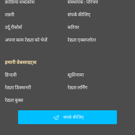
क़ाफ़िया शब्दकोश
संस्थापक : परिचय
तक़्ती
संपर्क कीजिए
उर्दू रीसोर्स
करियर
अपना काम रेख़्ता को भेजें
रेख़्ता एक्सप्लोरर
हमारी वेबसाइट्स
हिन्दवी
सूफ़ीनामा
रेख़्ता डिक्शनरी
रेख़्ता लर्निंग
रेख़्ता बुक्स
संपर्क कीजिए