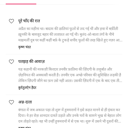
पूरे चाँद की रात
अप्रैल का महीना था। बादाम की डालियां फूलों से लद गई थीं और हवा में बर्फ़ीली
ख़ुनकी के बावजूद बहार की लताफ़त आ गई थी। बुलंद-ओ-बाला तंगों के नीचे
मख़मलीं दूब पर कहीं कहीं बर्फ़ के टुकड़े सपीद फूलों की तरह खिले हुए नज़र आ
रहे थे। अगले माह तक ये सपीद फूल इसी
कृष्ण चंदर
पतझड़ की आवाज़
यह कहानी की मरकज़ी किरदार तनवीर फ़ातिमा की ज़िंदगी के तजुर्बात और
ज़ेहनियत की अक्कासी करती है। तनवीर एक अच्छे परिवार की सुशिक्षित लड़की है
लेकिन ज़िंदगी जीने का फ़न उसे नहीं आता। उसकी ज़िंदगी में एक के बाद एक तीन
मर्द आते हैं। पहला मर्द खु़श-वक़्त सिंह है जो ख़ुद से तनवीर फ़ातिमा की ज़िंदगी में
क़ुर्रतुलऐन हैदर
दाख़िल होता है। दूसरा मर्द फ़ारूक़, पहले खु़श-वक़्त सिंह के दोस्त की हैसियत से
उससे परिचित होता है और फिर वही उसका सब कुछ बन जाता है। इसी तरह तीसरा
अन्न-दाता
मर्द वक़ार हुसैन है जो फ़ारूक़ का दोस्त बनकर आता है और तनवीर फ़ातिमा को
दाम्पत्य जीवन की ज़ंजीरों में जकड़ लेता है। तनवीर फ़ातिमा पूरी कहानी में सिर्फ़
बंगाल में जब अकाल पड़ा तो शुरू में हुक्मरानों ने इसे क़हत मानने से ही इंकार कर
एक बार ही अपने भविष्य के बारे में कोई फ़ैसला करती है, खु़श-वक़्त सिंह से शादी
दिया। वे हर रोज़ शानदार दावतें उड़ाते और उनके घरों के सामने भूख से बेहाल लोग
न करने का। और यही फ़ैसला उसकी ज़िंदगी की सबसे बड़ी भूल साबित होता है
दम तोड़ते रहते। वह भी उन्हीं हुक्मरानों में से एक था। शुरू में उसने भी दूसरों की
क्योंकि वह अपनी ज़िंदगी में आए उस पहले मर्द खु़श-वक़्त सिंह को कभी भूल नहीं
तरह समस्या से नज़र चुरानी चाही। मगर फिर वह उनके लिए कुछ करने के लिए