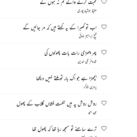
محبت کرنے والے کم نہ ہوں گے
حفیظ ہوشیارپوری
اب تو گھبرا کے یہ کہتے ہیں کہ مر جائیں گے
شیخ ابراہیم ذوقؔ
پھر چھڑی رات بات پھولوں کی
مخدومؔ محی الدین
بچھڑا ہے جو اک بار تو ملتے نہیں دیکھا
پروین شاکر
روش روش پہ ہیں نکہت فشاں گلاب کے پھول
مجید امجد
ترے سامنے تو سمجھ رہا تھا کہ پھول تھا