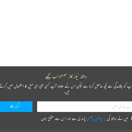
ریختہ نیوز لیٹر سبسکرائب کیجیے
پ کو باقاعدگی سے کچھ حاصل کرنا ہے لیکن اس کے علاوہ آپ کسی بھی ای میل کا استعمال نہیں کرتے
ہیں۔
میں نے ریختہ کی
پرائیویسی پالیسی
پڑھ لی ہے اور اس سے متفق ہوں