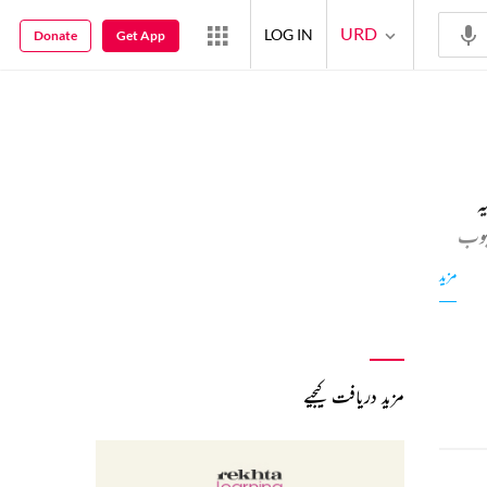
URD
LOG IN
Donate
Get App
ہ
حبوب
 ساتھ
مزید
کتے
لیتے
مزید دریافت کیجیے