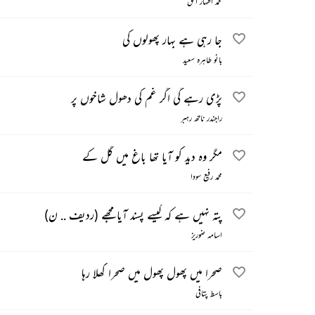
محمد اظہار الحق
جا رہی ہے بہار پھولوں کی
بانو طاہرہ سعید
پڑی رہے گی اگر غم کی دھول شاخوں پر
راجندر ناتھ رہبر
مگر وہ دید کو آیا تھا باغ میں گل کے
محمد رفیع سودا
پتہ نہیں ہے کہ کیسے پسند آیا مجھے (ردیف .. ن)
اسامہ ضوریز
صحرا میں پھول پھول میں صحرا کھلا رہا
باسط پتافی