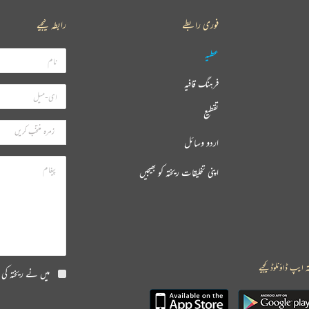
فوری رابطے
رابطہ کیجیے
عطیہ
فرہنگ قافیہ
تقطیع
اردو وسائل
اپنی تخلیقات ریختہ کو بھیجیں
ہ ایپ ڈاؤنلوڈ کیجیے
میں نے ریختہ کی