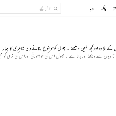
ثر
بلاگ
مزید
کےعلاوہ اورکچھ نہیں دیکھتے ۔ پھول کوموضوع بنانےوالی شاعری کا ہمارا ی
 زاویوں سے دیکھا اوربرتا ہے ۔ پھول اس کی خوبصورتی اوراس کی نرمی کو م
حسن کے زوال اوربے ثباتیِ زندگی کی علامت بھی بنایا گیا ہے ۔ پھول کے
حاصل ہے اوران کے کردارمیں دوغلہ پن نہیں ۔ ہمیں پتا ہے کہ کانٹے چھب س
کتی ہے لیکن پھولوں کی خوبصورتی کے دھوکے میں آکرہم ان سے قربت بنا 
ی کرداروں کی استعاراتی تعبیر ہیں ۔