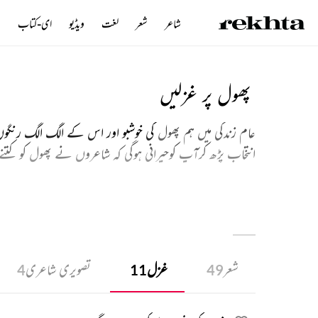
شاعر
شعر
لغت
ویڈیو
ای-کتاب
ن
پھول پر غزلیں
عام زندگی میں ہم پھول
کی خوشبو اور اس کے الگ الگ رنگوں 
انتخاب پڑھ کرآپ کوحیرانی ہوگی کہ شاعروں نے پھول کو کتنے
کے حسن سے ملا کربھی دیکھا گیا ہے اوراس کے مرجھا نے کو 
کانٹوں کا کرداراوربھی دلچسپ ہے ۔ کانٹوں کونسبتاً ثبات 
ہیں اورتکلیف پہنچا سکتے ہیں اس لئے ان سے دوری بنائ جاس
ہیں اور نقصان اٹھاتے ہیں ۔ یہاں پھول اور کانٹے مختلف انسان
شعر
غزل
تصویری شاعری
4
11
49