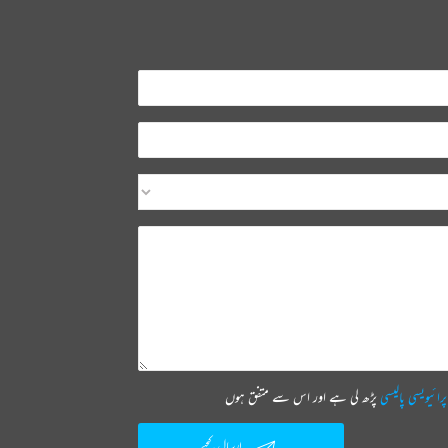
پرائیویسی پالیسی
پڑھ لی ہے اور اس سے متفق ہوں
ارسال کیجیے