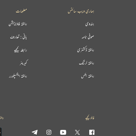
ہماری ویب سائٹس
معلومات
ہندوی
ریختہ فاؤنڈیشن
صوفی نامہ
بانی : تعارف
ریختہ ڈکشنری
رابطہ کیجیے
ریختہ لرننگ
کیریئر
ریختہ بکس
ریختہ ایکسپلورر
فالو کیجیے
ریخت