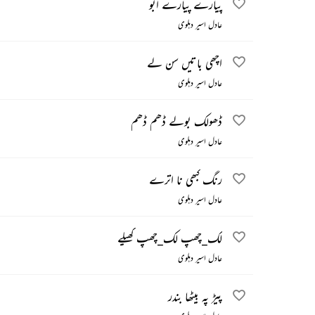
پیارے پیارے ابو
عادل اسیر دہلوی
اچھی باتیں سن لے
عادل اسیر دہلوی
ڈھولک بولے ڈھم ڈھم
عادل اسیر دہلوی
رنگ کبھی نا اترے
عادل اسیر دہلوی
لک_چھپ لک_چھپ کھیلے
عادل اسیر دہلوی
پیڑ پہ بیٹھا بندر