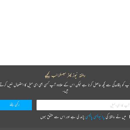
ریختہ نیوز لیٹر سبسکرائب کیجیے
پ کو باقاعدگی سے کچھ حاصل کرنا ہے لیکن اس کے علاوہ آپ کسی بھی ای میل کا استعمال نہیں کرتے
ہیں۔
میں نے ریختہ کی
پرائیویسی پالیسی
پڑھ لی ہے اور اس سے متفق ہوں