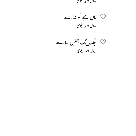
عادل اسیر دہلوی
ماں بچے کو نہارے
عادل اسیر دہلوی
جگ_مگ چمکیں سارے
عادل اسیر دہلوی