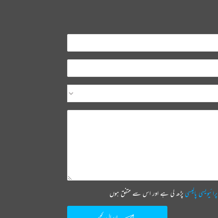
پرائیویسی پالیسی
پڑھ لی ہے اور اس سے متفق ہوں
ارسال کیجیے