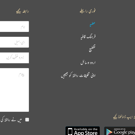
فوری رابطے
رابطہ کیجیے
عطیہ
فرہنگ قافیہ
تقطیع
اردو وسائل
اپنی تخلیقات ریختہ کو بھیجیں
ہ ایپ ڈاؤنلوڈ کیجیے
میں نے ریختہ کی