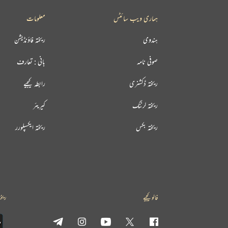
ہماری ویب سائٹس
معلومات
ہندوی
ریختہ فاؤنڈیشن
صوفی نامہ
بانی : تعارف
ریختہ ڈکشنری
رابطہ کیجیے
ریختہ لرننگ
کیریئر
ریختہ بکس
ریختہ ایکسپلورر
فالو کیجیے
ریخت