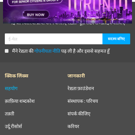
रेख़्ता न्यूज़लेटर सबस्क्राइब कीजिए
नई जानकारियाँ प्राप्त करने के लिए रेख़्ता न्यूज़ लेटर सब्स्क्राइब कीजिए
मैंने रेख़्ता की
गोपनीयता नीति
पढ़ ली है और इससे सहमत हूँ
क्विक लिंक्स
जानकारी
सहयोग
रेख़्ता फ़ाउंडेशन
क़ाफ़िया शब्दकोश
संस्थापक : परिचय
तक़्ती
संपर्क कीजिए
उर्दू रीसोर्स
करियर