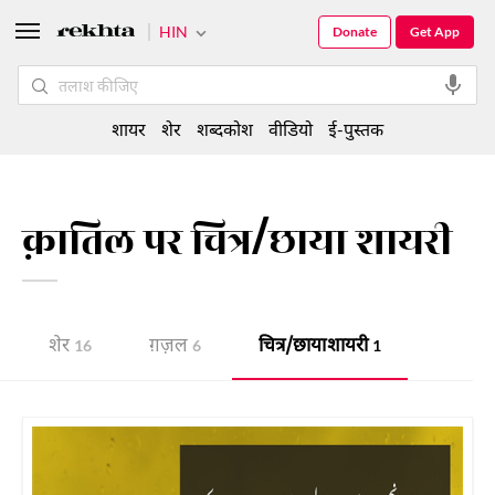
HIN
Donate
Get App
शायर
शेर
शब्दकोश
वीडियो
ई-पुस्तक
क़ातिल पर चित्र/छाया शायरी
शेर
ग़ज़ल
चित्र/छाया शायरी
16
6
1