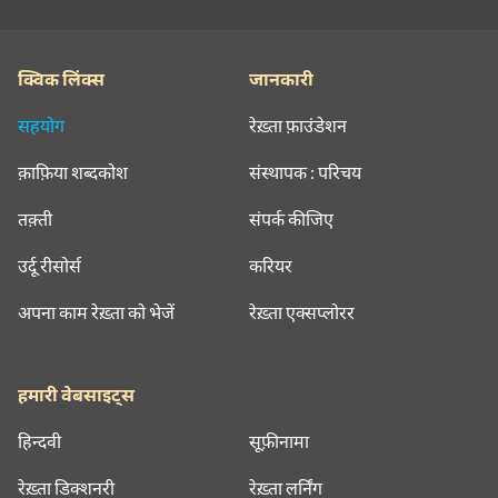
क्विक लिंक्स
जानकारी
सहयोग
रेख़्ता फ़ाउंडेशन
क़ाफ़िया शब्दकोश
संस्थापक : परिचय
तक़्ती
संपर्क कीजिए
उर्दू रीसोर्स
करियर
अपना काम रेख़्ता को भेजें
रेख़्ता एक्सप्लोरर
हमारी वेबसाइट्स
हिन्दवी
सूफ़ीनामा
रेख़्ता डिक्शनरी
रेख़्ता लर्निंग