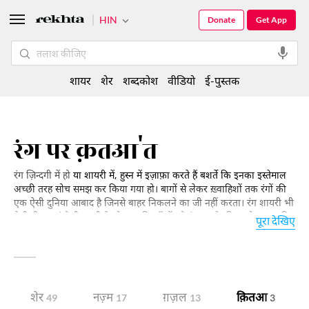
HIN
Donate
Get App
शायर
शेर
शब्दकोश
वीडियो
ई-पुस्तक
रंग पर क़तआ'त
रंग ज़िन्दगी में हो
या शायरी में, हुस्न में इज़ाफ़ा करते हैं बशर्ते कि इनका इस्तेमाल
अच्छी तरह सोच समझ कर किया गया हो। बागों से लेकर ख़्वाहिशों तक रंगों की
एक ऐसी दुनिया आबाद है जिनसे बाहर निकलने का जी नहीं करता। रंग शायरी भी
ऐसी ही एक रंगोली बनती है जो आपकी आँखों को ठंढक और दिल को सुकून की
पूरा देखिए
दौलत से मालामाल करती हैः
शेर
नज़्म
ग़ज़ल
क़ितआ
49
17
13
3