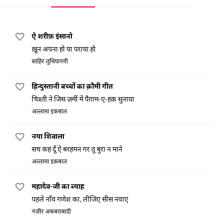
ऐ शरीफ़ इंसानो
ख़ून अपना हो या पराया हो
साहिर लुधियानवी
हिन्दुस्तानी बच्चों का क़ौमी गीत
चिश्ती ने जिस ज़मीं में पैग़ाम-ए-हक़ सुनाया
अल्लामा इक़बाल
नया शिवाला
सच कह दूँ ऐ बरहमन गर तू बुरा न माने
अल्लामा इक़बाल
महादेव-जी का ब्याह
पहले नाँव गणेश का, लीजिए सीस नवाए
नज़ीर अकबराबादी