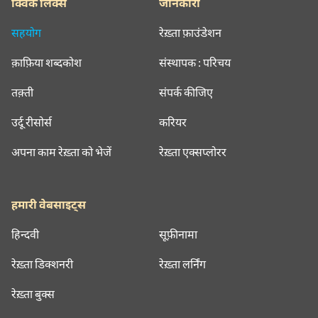
क्विक लिंक्स
जानकारी
सहयोग
रेख़्ता फ़ाउंडेशन
क़ाफ़िया शब्दकोश
संस्थापक : परिचय
तक़्ती
संपर्क कीजिए
उर्दू रीसोर्स
करियर
अपना काम रेख़्ता को भेजें
रेख़्ता एक्सप्लोरर
हमारी वेबसाइट्स
हिन्दवी
सूफ़ीनामा
रेख़्ता डिक्शनरी
रेख़्ता लर्निंग
रेख़्ता बुक्स