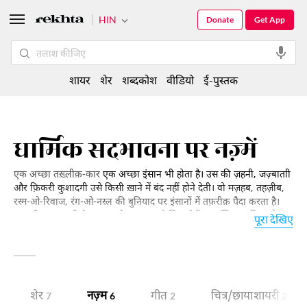
HIN
Donate
Get App
शायर
शेर
शब्दकोश
वीडियो
ई-पुस्तक
धार्मिक सदभावना पर नज़्में
एक अच्छा तख़्लीक़-कार
एक अच्छा इंसान भी होता है। उस की ज़हनी, जज़्बाताी
और फ़िकरी कुशादगी उसे किसी ख़ाने में बंद नहीं होने देती। वो मज़हब, तहज़ीब,
रस्म-ओ-रिवाज, रंग-ओ-नस्ल की बुनियाद पर इंसानों में तफ़रीक़ पैदा करता है।
मज़हबी यक-जहती के उनवान के तहत हम ने जिन शेरों का इन्तिख़ाब किया है उन
पूरा देखिए
के मुताले से ये एहसास और गहरा हो जाता है कि किस तरह से मज़हबी अलाहदगी
के बावजूद तमाम इंसान इंसानियत की बुनियाद पर एक है और इन की अलाहदगी
की तमाम बुनियादें जिंदगी की रंगा-रंगी और इस की ख़ूब-सूरती की अलामत हैं।
शेर
नज़्म
गीत
चित्र/छाया शायरी
7
6
2
2