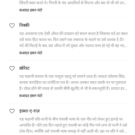
ज़िंदगी बसर करते थे। गिनती के चंद आदमियों से मिलना और बस वो भी जो उनकी
पसंद के हैं। दावतें आम होती
सआदत हसन मंटो
निक्की
यह अफ़साना एक ऐसी औरत की दास्तान को बयान करता है जिसका मर्द हर वक़्त
उसे मारा-पीटा करता था। फिर उसने एक तवायफ़ के कहने पर उसे तलाक़ दे दी।
मर्द की पिटाई के बाद उस औरत में जो ग़ुस्सा और नफ़रत जमा हो गई थी वह नए
मोहल्ले में आकर निकलने लगी। वह बात-बात पर पड़ोसियों से उलझने लगी, उनसे
सआदत हसन मंटो
लड़ने लगी और फिर आगे चलकर उसने इस हुनर को अपना पेश बना लिया, अपने
लड़ने की फ़ीस तय कर दी। लड़ना-झगड़ना उसके ख़ून में ऐसा रच-बस गया कि उसे
ख़ोरेश्ट
दौरे पड़ने लगे और पड़ोसियों को गाली बकते हुए ही उसकी मौत हो गई।
यह कहानी समाज के एक नाज़ुक पहलू को सामने लाता है। सरदार ज़ोरावर सिंह,
सावक कापड़िया का लंगोटिया यार है। अपना अक्सर वक़्त उसके घर पर गुज़ारता
है। दोस्त होने की वजह से उसकी बीवी ख़ुर्शीद से भी बे-तकल्लुफ़ी है। सरदार हर
वक़्त ख़ुरशीद की आवाज़ की तारीफ़ करता है और उसके लिए मुनासिब स्टूडियो की
सआदत हसन मंटो
तलाश में रहता है। अपने उन उपायों से वो ख़ुर्शीद को राम कर के उससे शादी कर
लेता है।
इफ़्शा-ए-राज़
यह कहानी पति-पत्नी के बीच पंजाबी भाषा के एक गीत को लेकर हुए झगड़े पर
आधारित है। पति एक दिन नहाते हुए पंजाबी का कोई गीत गाने लगा तो पत्नी ने उसे
टोक दिया, क्योंकि उसे पंजाबी भाषा समझ में नहीं आती थी। इस पर पति ने उसे