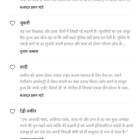
यादों को ठीक से बयान कर सकता है। फिर भी बटोत (कश्मीर) में बिताए अपने उन
क्षणों को वह बयान किए बिना नहीं रह पाता, जिनमें उसकी वज़ीर नाम की लड़की से
सआदत हसन मंटो
मुलाक़ात हुई थी। उस मुलाक़ात के कारण वह अपने दोस्तों में बहुत बदनाम भी हुआ
था। वज़ीर ऐसी लड़की थी कि जब लेखक अपने दोस्त के साथ रात को टहलने
जुवारी
निकलता था तो सड़क के किनारे उन्हें रास्ता दिखाने के लिए लालटेन लेकर खड़ी हो
जाती थी।
यह एक शिक्षाप्रद और हास्य शैली में लिखी गई कहानी है। जुवारियों का एक समूह
बैठा हुआ ताश खेल रहा था कि उसी वक़्त पुलिस वहाँ छापा मार देती है। पुलिस के
पकड़े जाने पर हर जुवारी अपनी इज्ज़त और काम को लेकर परेशान होता है।
जुवारियों का मुखिया नक्को उन्हें दिलासा देता है कि थानेदार उसका जानने वाला है
ग़ुलाम अब्बास
और जल्द ही वे छूट जाएँगे। लेकिन छोड़ने से पहले थानेदार उन्हें जो सज़ा देता है
वह काफ़ी दिलचस्प है।
शादी
जमील को अपना शेफ़र लाइफ-टाइम क़लम मरम्मत के लिए देना था। उसने
टेलीफ़ोन डायरेक्ट्री में शेफ़र कंपनी का नंबर तलाश किया। फ़ोन करने से मालूम
हुआ कि उनके एजेंट मैसर्ज़ डी. जे. मेमोएर हैं जिनका दफ़्तर ग्रीन होटल के पास
वाक़ा है। जमील ने टैक्सी ली और फोर्ट
सआदत हसन मंटो
टेढ़ी लकीर
"एक आज़ादी पसंद, अज़ियत पसंद, साफ़-गो और डगर से हट कर कुछ अनोखा
करने की धुन रखने वाले व्यक्ति की कहानी है जो अपनी इन्फ़िरादियत पसंदी के हाथों
मजबूर हो कर एक रात अपनी निकाही बीवी को ही ससुराल से भगा ले जाता है।"