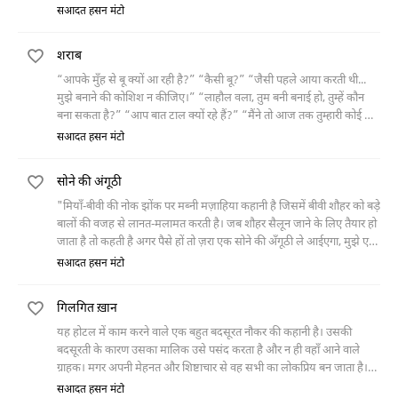
कई ढंग से समझाने की कोशिश की मगर बात नहीं बनी। तभी नौकर डाक लेकर आ
सआदत हसन मंटो
गया। पत्नी ने पति की इजाज़त के बिना डाक खोली तो वह एक महिला का पत्र था,
जिसमें उसी गीत की कुछ लाइनें लिखी हुई थीं, जो उसका पति कुछ देर पहले
शराब
गुनगुना रहा था।
“आपके मुँह से बू क्यों आ रही है?” “कैसी बू?” “जैसी पहले आया करती थी...
मुझे बनाने की कोशिश न कीजिए।” “लाहौल वला, तुम बनी बनाई हो, तुम्हें कौन
बना सकता है?” “आप बात टाल क्यों रहे हैं?” “मैंने तो आज तक तुम्हारी कोई बात
नहीं टाली।” “लत्ते
सआदत हसन मंटो
सोने की अंगूठी
"मियाँ-बीवी की नोक झोंक पर मब्नी मज़ाहिया कहानी है जिसमें बीवी शौहर को बड़े
बालों की वजह से लानत-मलामत करती है। जब शौहर सैलून जाने के लिए तैयार हो
जाता है तो कहती है अगर पैसे हों तो ज़रा एक सोने की अँगूठी ले आईएगा, मुझे एक
सहेली की सालगिरह में जाना है।"
सआदत हसन मंटो
गिलगित ख़ान
यह होटल में काम करने वाले एक बहुत बदसूरत नौकर की कहानी है। उसकी
बदसूरती के कारण उसका मालिक उसे पसंद करता है और न ही वहाँ आने वाले
ग्राहक। मगर अपनी मेहनत और शिष्टाचार से वह सभी का लोकप्रिय बन जाता है।
अपने अकेलेपन को दूर करने के लिए वह मालिक की नापसंदगी के बावजूद एक
सआदत हसन मंटो