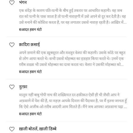
भंगन
एक संदेह के कारण पति-पत्नी के बीच हुई तकरार पर आधारित कहानी। वह जब
रात को पत्नी के पास जाता है तो पत्नी नाराज़़गी में उसे अपने से दूर कर देती है। वह
उसे मनाने की कोशिश करता है, पर वह लगातार उससे नाराज़़ रहती है। आख़िर में
जब वह पूछती है कि उसने सुबह भंगन को अपनी बाँहों में क्यों लिया था तो पति
सआदत हसन मंटो
बताता है कि वह गर्भवती थी और बेहोश हो कर गिरने वाली थी। उसने तो बस उसे
गिरने से बचाने के लिए सँभाल लिया था। पत्नी यह सुनकर ख़ुश हो गई।
क़ादिरा क़साई
अपने ज़माने की एक ख़ूबसूरत और मशहूर वेश्या की कहानी। उसके कोठे पर बहुत
से लोग आया करते थे। सभी उससे मोहब्बत का इज़हार किया करते थे। उनमें एक
ग़रीब शख़्स भी उससे मोहब्बत का दावा करता था। वेश्या ने उसकी मोहब्बत को
ठुकरा दिया। वेश्या के यहाँ एक बेटी हुई। वह भी बहुत ख़ूबसूरत थी। जिन दिनों
सआदत हसन मंटो
उसकी बेटी की नथ उतरने वाली थी उन्हीं दिनों देश का विभाजन हो गया। इसमें
वेश्या मारी गई और उसकी बेटी पाकिस्तान चली गई। यहाँ भी उसने अपना कोठा
नुत्फ़ा
जमाया। जल्द ही उसके कई चाहने वाले निकल आए। वह जिस शख़्स को अपना
दिल दे बैठी थी वह एक क़ादिरा कसाई था, जिसे उसकी मोहब्बत की कोई ज़रूरत
मालूम नहीं बाबू गोपी नाथ की शख़्सियत दर-हक़ीक़त ऐसी ही थी जैसी आप ने
नहीं थी।
अफ़साने में पेश की है, या महज़ आपके दिमाग़ की पैदावार है, पर मैं इतना जानता हूँ
कि ऐसे अजीब-ओ-ग़रीब आदमी आम मिलते हैं। मैंने जब आपका अफ़साना पढ़ा तो
मेरा दिमाग़ फ़ौरन ही अपने एक दोस्त की
सआदत हसन मंटो
ख़ाली बोतलें, ख़ाली डिब्बे