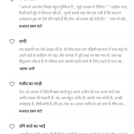
की निगाहों में क़ाबिल-ए-नफ़रीन बन जाता है।
“आप से अब मेरा निबाह बहुत मुश्किल है... मुझे तलाक़ दे दीजिए।” “लाहौल वला,
कैसी बातें मुँह से निकाल रही हो... तुममें सबसे बड़ा ऐब एक यही है कि वक़तन
फ़वक़तन तुम पर ऐसे दौरे पड़ते हैं कि होश-ओ-हवास खो देती हो।” “आप तो बड़े
होश-ओ-हवास के मालिक हैं...
सआदत हसन मंटो
शादी
यह कहानी एक ऐसे शख़्स की है, जो पाँच साल तक पश्चिमी सभ्यता में पला-बढ़ा है।
उसने वहाँ के साहित्य को पढ़ा और समाज में पूरी तरह रच बस गया है। जब वह
हिंदुस्तान लौटता है तो परिवार वाले उसकी शादी करने के लिए कहते हैं मगर वह
बिना देखे, मिले किसी लड़की से शादी करने पर राज़ी नहीं होता। तीन साल तक ना-
अहमद अली
नूकुर करने के बाद आख़िर-कार वह मान ही जाता है। शादी होने के बाद वह अनजान
होने पर बीवी के पास जाने से कतराता है। फिर एक रात तन्हा लेटे हुए कुछ नॉवेल के
मजीद का माज़ी
हिस्से याद आते हैं और वह अपनी बीवी की चाहत में तड़प उठता है और उसके पास
चला जाता है।
ऐश-ओ-आराम में ज़िंदगी बसर करते हुए अपने अतीत को याद करने वाले एक
अमीर शख़्स की कहानी है। वह अब बहुत अमीर है। उसके पास कोठी है, अच्छी
तनख़्वाह है, बीवी-बच्चे हैं और हर तरह का आराम नसीब है। इन सब के बीच उसकी
शांति न जाने कहाँ खो गई है। वह शांति जो उसे यह सब हासिल होने से पहले थी
सआदत हसन मंटो
जब उसकी तनख़्वाह कम थी, बीवी-बच्चे नहीं थे, कारोबार था और न ही दूसरे
झमेले। वह शांति से दो पैसे कमाता था और चैन से सोता था। अब सारे ऐश-ओ-
ताँगे वाले का भाई
आराम के बाद भी उसे वह शांति नसीब नहीं है।