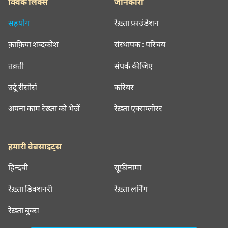
क्विक लिंक्स
जानकारी
सहयोग
रेख़्ता फ़ाउंडेशन
क़ाफ़िया शब्दकोश
संस्थापक : परिचय
तक़्ती
संपर्क कीजिए
उर्दू रीसोर्स
करियर
अपना काम रेख़्ता को भेजें
रेख़्ता एक्सप्लोरर
हमारी वेबसाइट्स
हिन्दवी
सूफ़ीनामा
रेख़्ता डिक्शनरी
रेख़्ता लर्निंग
रेख़्ता बुक्स