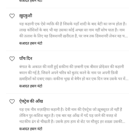
सआदत हसन मंटो
ख़ुदकुशी
यह कहानी एक ऐसे व्यक्ति की है जिसके यहाँ शादी के बाद बेटी का जन्म होता है।
लाख कोशिशों के बाद भी वह उसका कोई अच्छा सा नाम नहीं सोच पाता है। नाम
की तलाश के लिए वह डिक्शनरी ख़रीदता है, पर जब तक डिक्शनरी लेकर वह घर
पहुँचता है तब तक बेटी की मौत हो चुकी होती है। बेटी की मौत के दुख में कुछ ही
सआदत हसन मंटो
दिनों बाद उसकी पत्नी की भी मृत्यु हो जाती है। ज़िंदगी के दिए उन दुखों से तंग
आकर वह आत्महत्या करने की सोचता है। इस उद्देश्य से वह रेलवे लाइन पर जाता
पाँच दिन
है मगर वहाँ पहले से ही एक दूसरा व्यक्ति लाइन पर लेटा होता है। सामने से आ रही
ट्रेन को देखकर वह उस व्यक्ति को बचा लेता है और उस से ऐसी बातें कहता है कि
बंगाल के अकाल की मारी हुई सकीना की ज़बानी एक बीमार प्रोफे़सर की कहानी
उन बातों से उसकी ख़ुद की ज़िंदगी पूरी तरह बदल जाती है।
बयान की गई है, जिसने अपने चरित्र को बुलंद करने के नाम पर अपनी फ़ित्री
ख़्वाहिशों को दबाए रखा। सकीना भूख से बेचैन हो कर एक दिन जब उसके घर में
चली आती है तो प्रोफे़सर कहता है कि तुम इसी घर में रह जाओ, मैं दस बरस तक
सआदत हसन मंटो
स्कूल में लड़कियों को पढ़ाता रहा इसलिए उन्हीं बच्चियों की तरह तुम भी एक बच्ची
हो। लेकिन मरने से पाँच दिन पहले वह स्वीकार करता है कि उसने हमेशा सकीना
ऐक्ट्रेस की आँख
सहित उन सभी लड़कियों को जिन्हें उसने पढ़ाया है हमेशा ग़लत निगाहों से देखा है।
यह एक नीम मज़ाहिया कहानी है। देवी नाम की ऐक्ट्रेस जो ख़ूबसूरत तो नहीं है
लेकिन पुर-कशिश बहुत है। एक बार वह आँख में गर्द पड़ जाने की वजह से
नाटकीय ढंग से चीखती है। उसके हाय हाय से सेट पर मौजूद हर शख़्स उसकी
आँखों से गर्द निकालने की भरसक कोशिश करता है लेकिन नाकाम रहता है। एक
सआदत हसन मंटो
साहब बाहर से आते हैं और गर्द निकालने में कामयाब हो जाते हैं। ठीक होते ही