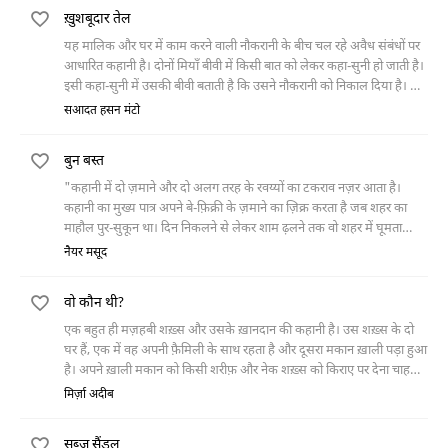
ख़ुशबूदार तेल
यह मालिक और घर में काम करने वाली नौकरानी के बीच चल रहे अवैध संबंधों पर
आधारित कहानी है। दोनों मियाँ बीवी में किसी बात को लेकर कहा-सुनी हो जाती है।
इसी कहा-सुनी में उसकी बीवी बताती है कि उसने नौकरानी को निकाल दिया है। जब
वह इसका कारण पूछता है तो वह बताती है कि उसके सिर में से भी उसी तेल की
सआदत हसन मंटो
ख़ुश्बू आती थी जो उसके मियाँ के सिर में से आ रही है।
बुन बस्त
"कहानी में दो ज़माने और दो अलग तरह के रवय्यों का टकराव नज़र आता है।
कहानी का मुख्य पात्र अपने बे-फ़िक्री के ज़माने का ज़िक्र करता है जब शहर का
माहौल पुर-सुकून था। दिन निकलने से लेकर शाम ढ़लने तक वो शहर में घूमता
फिरता था लेकिन एक ज़माना ऐसा आया कि ख़ौफ़ के साये मंडलाने लगे, फ़सादात
नैयर मसूद
होने लगे। एक दिन वो बलवाइयों से जान बचा कर भागता हुआ एक तंग गली के तंग
मकान में दाख़िल होता है तो उसे वो मकान पुर-असरार और उसमें मौजूद औरत
वो कौन थी?
खौफ़ज़दा मालूम होती है, इसके बावजूद उसके खाने पीने का इंतिज़ाम करती है,
लेकिन ये उसके ख़ौफ़ की परवाह किए बिना दरवाज़ा खोल कर वापस लौट आता
एक बहुत ही मज़हबी शख़्स और उसके ख़ानदान की कहानी है। उस शख़्स के दो
है।"
घर हैं, एक में वह अपनी फ़ैमिली के साथ रहता है और दूसरा मकान ख़ाली पड़ा हुआ
है। अपने ख़ाली मकान को किसी शरीफ़ और नेक शख़्स को किराए पर देना चाहता
है। फिर एक दिन उस घर में एक औरत आकर रहने लगती है और वह शख़्स उसके
मिर्ज़ा अदीब
पास जाने लगता है। इस बारे में जब उसकी बीवी और घर के लोगों को पता चलता है
तो कहानी एक नया मोड़ लेती है और वो मज़हबी और दीनदार शख़्स अपने घर वालों
सब्ज़ सैंडल