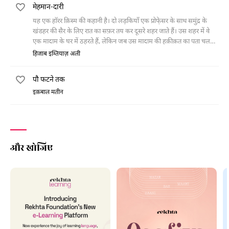
मेहमान-दारी
यह एक हॉरर क़िस्म की कहानी है। दो लड़कियाँ एक प्रोफे़सर के साथ समुंद्र के
खंडहर की सैर के लिए रात का सफ़र तय कर दूसरे शहर जाते हैं। उस शहर में वे
एक मादाम के घर में ठहरते हैं, लेकिन जब उस मादाम की हक़ीक़त का पता चलता
है तो हालात दूसरा ही रुख़ इख्त़ियार कर लेते हैं।
हिजाब इम्तियाज़ अली
पौ फटने तक
इक़बाल मतीन
और खोजिए