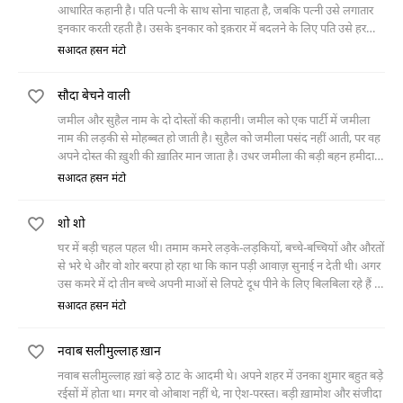
आधारित कहानी है। पति पत्नी के साथ सोना चाहता है, जबकि पत्नी उसे लगातार
इनकार करती रहती है। उसके इनकार को इक़रार में बदलने के लिए पति उसे हर
तरह का प्रलोभन देता है, पर वह मानती नहीं। आख़िर में वह अपना आख़िरी दाँव
सआदत हसन मंटो
चलता है और उसी में पत्नी को पस्त कर देता है।
सौदा बेचने वाली
जमील और सुहैल नाम के दो दोस्तों की कहानी। जमील को एक पार्टी में जमीला
नाम की लड़की से मोहब्बत हो जाती है। सुहैल को जमीला पसंद नहीं आती, पर वह
अपने दोस्त की ख़ुशी की ख़ातिर मान जाता है। उधर जमीला की बड़ी बहन हमीदा
भी जमील से मोहब्बत करती है। एक रोज़़ जमील जमीला को उसके घर से भगाकर
सआदत हसन मंटो
सुहैल के यहाँ छोड़ जाता है। उसके पीछे सुहैल जमीला से शादी कर लेता है। वहाँ से
मायूस होने पर जमील हमीदा से शादी कर लेता है। एक दिन जब वह एक पार्क में
शो शो
जमीला को देखता है तो वह उसे कोई सौदा बेचने वाली की तरह नज़र आती है।
घर में बड़ी चहल पहल थी। तमाम कमरे लड़के-लड़कियों, बच्चे-बच्चियों और औरतों
से भरे थे और वो शोर बरपा हो रहा था कि कान पड़ी आवाज़ सुनाई न देती थी। अगर
उस कमरे में दो तीन बच्चे अपनी माओं से लिपटे दूध पीने के लिए बिलबिला रहे हैं तो
दूसरे कमरे में छोटी छोटी लड़कियां
सआदत हसन मंटो
नवाब सलीमुल्लाह ख़ान
नवाब सलीमुल्लाह ख़ां बड़े ठाट के आदमी थे। अपने शहर में उनका शुमार बहुत बड़े
रईसों में होता था। मगर वो ओबाश नहीं थे, ना ऐश-परस्त। बड़ी ख़ामोश और संजीदा