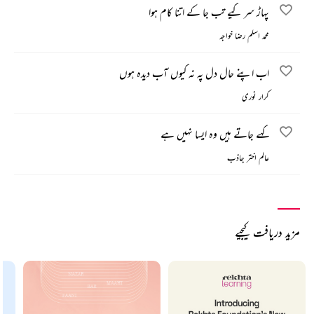
پہاڑ سر کیے تب جا کے اتنا کام ہوا
محمد اسلم رضا خواجہ
اب اپنے حال دل پہ نہ کیوں آب دیدہ ہوں
کرار نوری
کہے جاتے ہیں وہ ایسا نہیں ہے
عالم اختر جاذب
مزید دریافت کیجیے