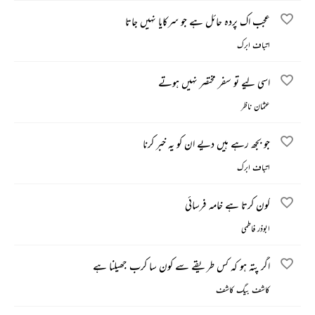
عجب اک پردہ حائل ہے جو سرکایا نہیں جاتا
اتباف ابرک
اسی لیے تو سفر مختصر نہیں ہوتے
عثمان ناظر
جو بجھ رہے ہیں دیے ان کو یہ خبر کرنا
اتباف ابرک
کون کرتا ہے خامہ فرسائی
ابوذر فاطمی
اگر پتہ ہو کہ کس طریقے سے کون سا کرب جھیلنا ہے
کاشف بیگ کاشف