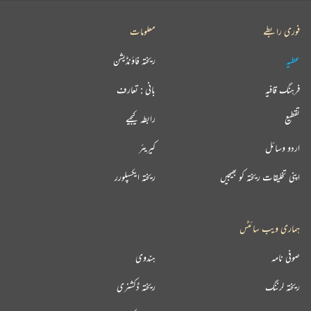
فوری رابطے
معلومات
عطیہ
ریختہ فاؤنڈیشن
فرہنگ قافیہ
بانی : تعارف
تقطیع
رابطہ کیجیے
اردو وسائل
کیریئر
اپنی تخلیقات ریختہ کو بھیجیں
ریختہ ایکسپلورر
ہماری ویب سائٹس
صوفی نامہ
ہندوی
ریختہ لرننگ
ریختہ ڈکشنری