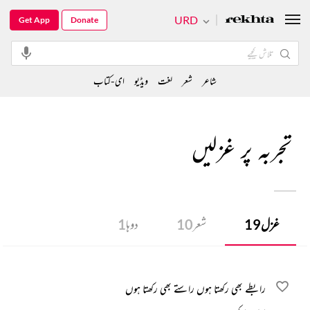
URD
Get App
Donate
شاعر
شعر
لغت
ویڈیو
ای-کتاب
تجربہ پر غزلیں
غزل
19
شعر
10
دوہا
1
رابطے بھی رکھتا ہوں راستے بھی رکھتا ہوں