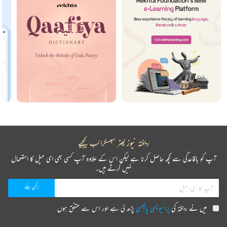
ریختہ نیوز لیٹر سبسکرائب کیجیے
آپ کو باقاعدگی سے کچھ حاصل کرنا ہے لیکن اس کے علاوہ آپ کسی بھی ای میل کا استعمال
نہیں کرتے ہیں۔
میں نے ریختہ کی
پرائیویسی پالیسی
پڑھ لی ہے اور اس سے متفق ہوں