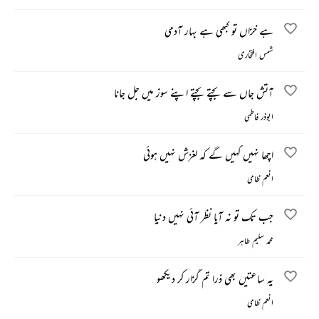
ہے خزاں تو کبھی ہے بہار آدمی
شمس افتخاری
آتش جاں سے بچتے بچتے اپنے سوز میں جل جانا
ابوذر فاطمی
اچھا نہیں کہیں گے کہ لغزش نہیں ہوئی
انعم ظامی
جب تک تو نہ آیا نظر آئی نہیں دنیا
محمد سلیم طاہر
یہ ساعتیں بھی ذرا تم گزار کر دیکھو
انعم ظامی