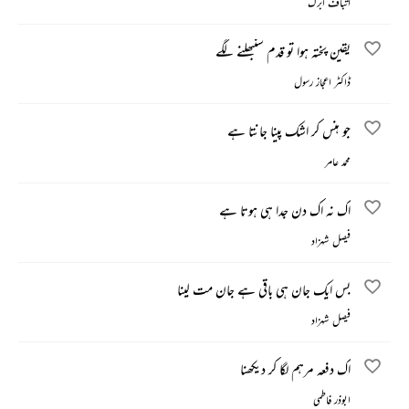
اتباف ابرک
یقین پختہ ہوا تو قدم سنبھلنے لگے
ڈاکٹر اعجاز رسول
جو ہنس کر اشک پینا جانتا ہے
محمد عامر
اک نہ اک دن جدا ہی ہوتا ہے
فیصل شہزاد
بس ایک جان ہی باقی ہے جان مت لینا
فیصل شہزاد
اک دفعہ مرہم لگا کر دیکھنا
ابوذر فاطمی