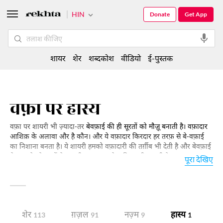
HIN
Donate
Get App
शायर
शेर
शब्दकोश
वीडियो
ई-पुस्तक
वफ़ा पर हास्य
वफ़ा पर शायरी भी ज़्यादा-तर
बेवफ़ाई की ही सूरतों को मौज़ू बनाती है। वफ़ादार
आशिक़ के अलावा और है कौन। और ये वफ़ादार किरदार हर तरफ़ से बे-वफ़ाई
का निशाना बनता है। ये शायरी हमको वफ़ादारी की तर्ग़ीब भी देती है और बेवफ़ाई
के दुख झेलने वालों के ज़ख़्मी एहसासात से वाक़िफ़ भी कराती है।
पूरा देखिए
शेर
ग़ज़ल
नज़्म
हास्य
द
113
91
9
1