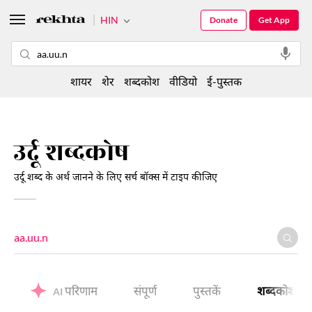
HIN
Donate
Get App
शायर
शेर
शब्दकोश
वीडियो
ई-पुस्तक
उर्दू शब्दकोष
उर्दू शब्द के अर्थ जानने के लिए सर्च बॉक्स में टाइप कीजिए
परिणाम
संपूर्ण
पुस्तकें
शब्दकोश
AI