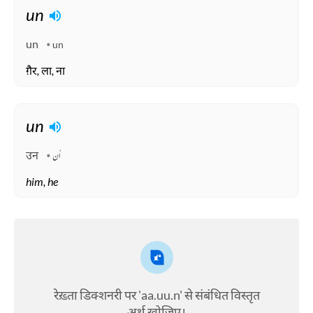
un
un
un
ग़ैर, ला, ना
un
उन
اُن
him, he
रेख़्ता डिक्शनरी पर 'aa.uu.n' से संबंधित विस्तृत
अर्थ खोजिए।