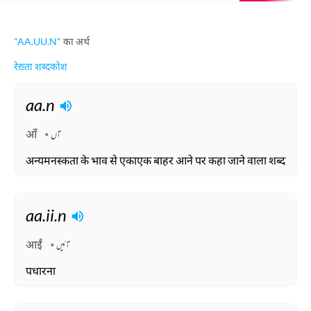
"AA.UU.N"
का अर्थ
रेख़्ता शब्दकोश
aa.n
आँ
آں
अन्यमनस्कता के भाव से एकाएक बाहर आने पर कहा जाने वाला शब्द
aa.ii.n
आईं
آئِیں
पधारना