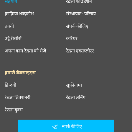
सहयोग
रेख़्ता फ़ाउंडेशन
क़ाफ़िया शब्दकोश
संस्थापक : परिचय
तक़्ती
संपर्क कीजिए
उर्दू रीसोर्स
करियर
अपना काम रेख़्ता को भेजें
रेख़्ता एक्सप्लोरर
हमारी वेबसाइट्स
हिन्दवी
सूफ़ीनामा
रेख़्ता डिक्शनरी
रेख़्ता लर्निंग
रेख़्ता बुक्स
संपर्क कीजिए