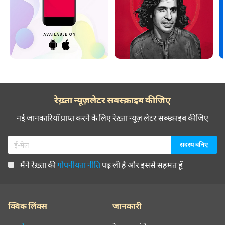
آن ān
A
آن
ān
, s.f. Time; moment, instant, second:—
ān-kī ān-meṅ
, adv.
In a second, in an instant, in a trice (=
ānaṉ-fānaṉ
, q.v.).
;
रेख़्ता न्यूज़लेटर सबस्क्राइब कीजिए
नई जानकारियाँ प्राप्त करने के लिए रेख़्ता न्यूज़ लेटर सब्स्क्राइब कीजिए
मैंने रेख़्ता की
गोपनीयता नीति
पढ़ ली है और इससे सहमत हूँ
क्विक लिंक्स
जानकारी