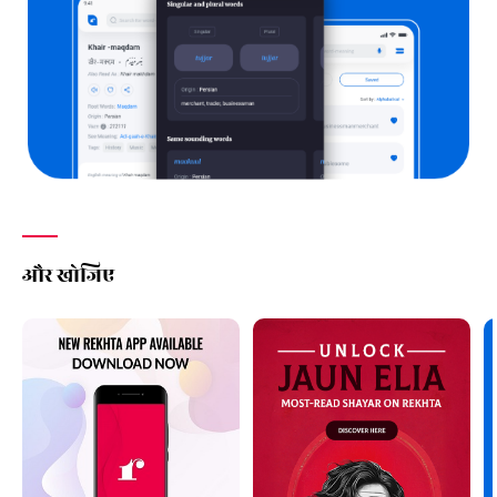
t̤aur
); natural disposition or temperament; habit,
peculiarity; way or manner of a
belle
or a coquette,
gracefulness, grace, elegance, charm, blandishment (=
adā
);
affectation; bashfulness, modesty; conceit, pride; will,
pleasure, wish; rank, dignity, respectability, reputation,
character; proper spirit, self-respect; established rule or
custom; vow, oath; promise; interdicted thing; objection,
scruple; hindrance, prohibition:—
ān-bān
, s.f. Way, fashion;
habit, peculiarity; grace, elegance, beauty; pride, conceit;
spirit, proper pride, dignity:—
ān-binān
, s.m.
Scrupulousness, niceness:—
ān-toṛnā
(-
kī
), To violate or
और खोजिए
infringe the established rule or custom (of), to break away
(from); to violate an oath or a vow; to break a promise:—
ān-mān
, s.m. Respect, honour, consideration (=
ādar
):—
ān-
mān-se
, adv. With consideration, respectfully, honourably:
—
ān mānnā
(-
kī
), To recognize the rank or dignity (of), to
acknowledge the superiority of; to confess oneself beaten
or vanquished; to swear allegiance to.