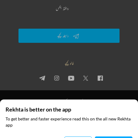
ریختہ بکس
رابطہ کیجیے
فالو کیجیے
پرائیویسی پالیسی
استعمال کی شرائط
جملہ حقوق
Rekhta is better on the app
© 2026 Rekhta™ Foundation. All rights reserved.
To get better and faster experience read this on the all new Rekhta
ایپ میں
app
پڑھیے