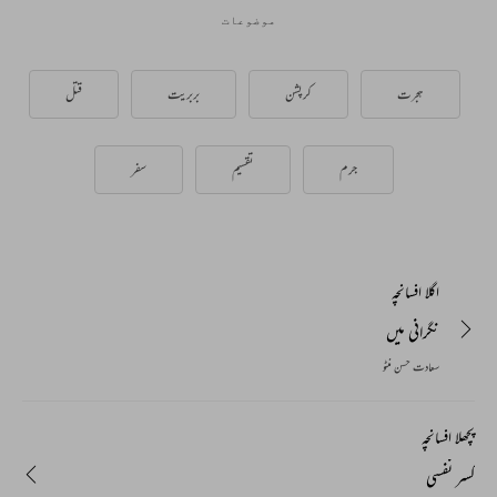
موضوعات
ہجرت
کرپشن
بربریت
قتل
جرم
تقسیم
سفر
اگلا افسانچہ
نگرانی میں
سعادت حسن منٹو
پچھلا افسانچہ
کسر نفسی