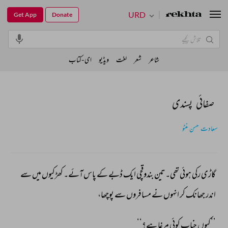
URD
Get App
Donate
شاعر
شعر
لغت
ویڈیو
ای-کتاب
صفائی پسندی
سعادت حسن منٹو
گاڑی 
رکی 
ہوئی 
تھی۔تین 
بندوقچی 
ایک 
ڈبے 
کے 
پاس 
آئے۔ 
کھڑکیوں 
میں 
سے 
اندر 
جھانک 
کر 
انہوں 
نے 
مسافروں 
سے 
پوچھا، 
’’کیوں 
جناب 
کوئی 
مرغا 
ہے؟‘‘ 