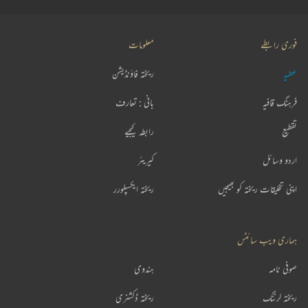
فوری رابطے
معلومات
عطیہ
ریختہ فاؤنڈیشن
فرہنگ قافیہ
بانی : تعارف
تقطیع
رابطہ کیجیے
اردو وسائل
کیریئر
اپنی تخلیقات ریختہ کو بھیجیں
ریختہ ایکسپلورر
ہماری ویب سائٹس
صوفی نامہ
ہندوی
ریختہ لرننگ
ریختہ ڈکشنری