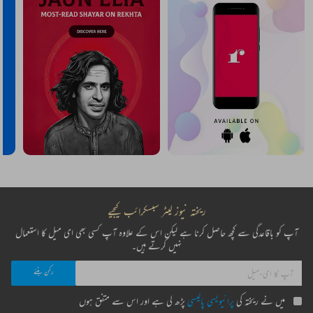
ریختہ نیوز لیٹر سبسکرائب کیجیے
آپ کو باقاعدگی سے کچھ حاصل کرنا ہے لیکن اس کے علاوہ آپ کسی بھی ای میل کا استعمال
نہیں کرتے ہیں۔
میں نے ریختہ کی
پرائیویسی پالیسی
پڑھ لی ہے اور اس سے متفق ہوں