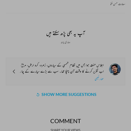
سعادت حسن منٹو
آپ یہ بھی پڑھ سکتے ہیں
ہماری پسند
اجلاس منعقد ہوا جس میں نظام شمسی کے سیاروں، زھرہ، کرہ ارض، مریخ، مشتری، یورینس اور نیپچون کے چاند شریک ہوئے۔ وقتی طور پر سیاروں کی گردش تھم گئی اور وہ سب سیارے ایک قطار میں کھڑے ہوگئے۔ سیارہ ’’پلوٹو‘‘ کو ایک عرصہ پہلے تمام سیاروں نے بڑے سیارے کی نافرمانی کی وجہ سے اپنے نظام سے خارج کردیا تھا۔ اب ’’پلوٹو‘‘ نظام شمسی کا حصہ نہیں تھا اس لیے ’’چاند‘‘ رکھنے کے باوجود اسے اجلاس میں مدعو نہیں کیا گیا تھا۔
اب تقریر کرنے کا وقت آن پہنچا تھا۔ سب سے بڑے سیارے کے چاند نے تقریر شروع کی۔
عمار نعیمی
SHOW MORE SUGGESTIONS
COMMENT
SHARE YOUR VIEWS