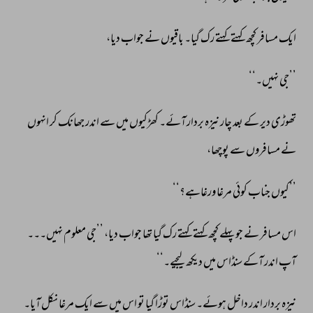
ایک 
مسافر 
کچھ 
کہتے 
کہتے 
رک 
گیا۔ 
باقیوں 
نے 
جواب 
دیا، 
’’جی 
نہیں۔‘‘ 
تھوڑی 
دیر 
کے 
بعد 
چار 
نیزہ 
بردار 
آئے۔ 
کھڑکیوں 
میں 
سے 
اندر 
جھانک 
کر 
انہوں 
نے 
مسافروں 
سے 
پوچھا، 
’’کیوں 
جناب 
کوئی 
مرغا 
ورغاہے؟‘‘ 
اس 
مسافر 
نے 
جو 
پہلے 
کچھ 
کہتے 
کہتے 
رک 
گیا 
تھا 
جواب 
دیا، 
’’جی 
معلوم 
نہیں۔۔۔ 
آپ 
اندر 
آکے 
سنڈاس 
میں 
دیکھ 
لیجیے۔‘‘ 
نیزہ 
بردار 
اندر 
داخل 
ہوئے۔ 
سنڈاس 
توڑا 
گیا 
تو 
اس 
میں 
سے 
ایک 
مرغا 
نکل 
آیا۔ 