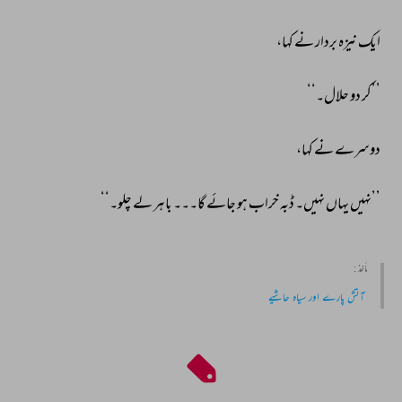
ایک 
نیزہ 
بردار 
نے 
کہا، 
’’کر 
دو 
حلال۔‘‘ 
دوسرے 
نے 
کہا، 
’’نہیں 
یہاں 
نہیں۔ 
ڈبہ 
خراب 
ہو 
جائے 
گا۔۔۔ 
باہر 
لے 
چلو۔‘‘ 
مأخذ :
آتش پارے اور سیاہ حاشیے