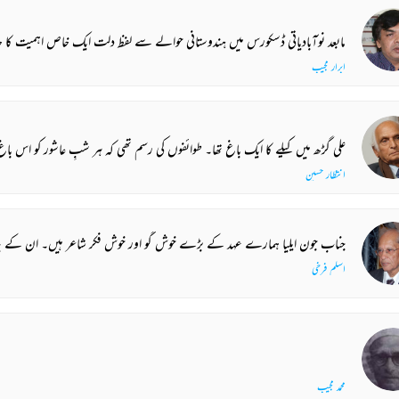
مابعد نوآبادیاتی ڈسکورس میں ہندوستانی حوالے سے لفظ دلت ایک خاص اہمیت کا حامل ہے۔ ہندوستانی ادب، جس میں بیشتر علاقائی زبانیں شامل ہیں لیکن خاص طور سے مراٹھی اور ہندی میں دلت ادب اپنی مخصوص شناخت کے ساتھ موجود ہے۔ دلت سماج
ابرار مجیب
علی گڑھ میں کیلے کا ایک باغ تھا۔ طوائفوں کی رسم تھی کہ ہر شبِ عاشور کو اس باغ میں کیلے کا پتا توڑنے جاتی تھیں۔ ایک برس شہر میں فساد ہو گیا۔ باغ کے ہندو مالک نے لٹھ بند جاٹ بٹھا دیے کہ شب عاشور کو وہاں کوئی قدم نہ رکھے۔ اس پر وہ رسم جو طوائفوں کے لئے مخصوص تھی، شہر 
انتظار حسین
جناب جون ایلیا ہمارے عہد کے بڑے خوش گو اور خوش فکر شاعر ہیں۔ ان کے یہاں جذباتی وفور کے ساتھ ساتھ گہرے شعور کی جو پرچھائیاں ملتی ہیں ان کی وجہ سے جناب جون ایلیا کی شاعری بڑی قابل قدر اور اہم ہوگئی ہے۔ وہ تاریخ اور فلسفے کے بڑے زیرک طالب علم ہیں، علوم پر گہری نظر رکھتے ہیں۔ زندگی اور معاشرے کے بارے میں ان کا رد عمل بڑا حقیقت پسندانہ اور مثبت ہے۔ اگرچہ فنون لطیفہ میں وراثت کا کوئی تصور نہیں تاہم ہماری شاعری میں اس کلیے کے جو 
اسلم فرخی
محمد مجیب