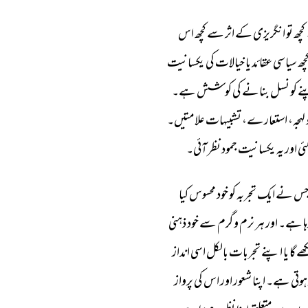
کچھ 
تو 
انگریزی 
کے 
اثر 
سے 
کچھ 
اس 
چھ 
سیاسی 
عقائد 
یا 
خیالات 
کی 
یکسانیت 
ے 
کو 
نسل 
بنانے 
کی 
کوشش 
ہے۔ 
 
لہجہ، 
استعارے، 
تشبیہات 
علامتیں۔ 
ی 
اور 
یہ 
یکسانیت 
جمود 
نظر 
آئی۔ 
س 
نے 
ایک 
تجربہ 
کو 
خود 
محسوس 
کیا 
ا 
ہے۔ 
اور 
ہر 
نرم 
و 
گرم 
سے 
خود 
ذہنی 
ھے 
گا 
یا 
اپنے 
تجربات 
بالکل 
اسی 
انداز 
ہوتی 
ہے۔ 
اپنا 
شعور 
اور 
اس 
کی 
پرواز 