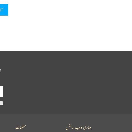
NT
آ
ہماری ویب سائٹس
معلومات