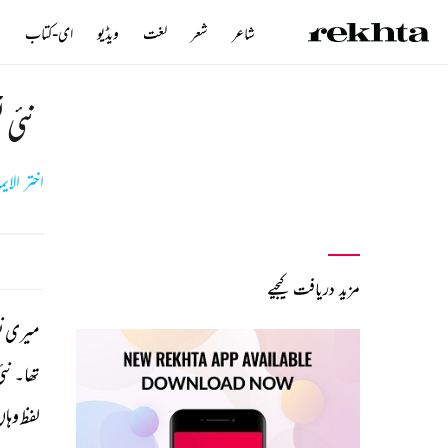
شاعر
شعر
لغت
ویڈیو
ای-کتاب
ن
نئی 
اختر الای
مزید دریافت کیجیے
میری 
ن
تھا۔ 
نئی
لفظ 
وہاں