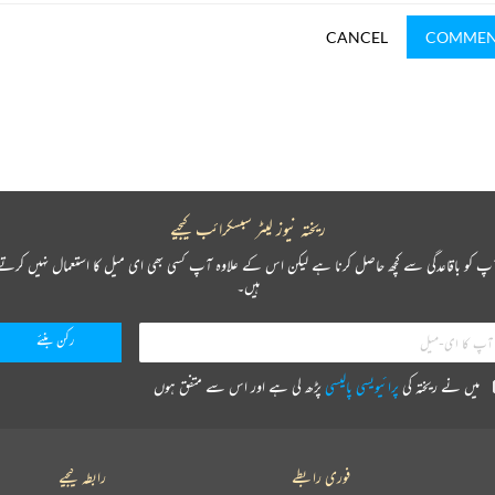
CANCEL
COMME
ریختہ نیوز لیٹر سبسکرائب کیجیے
پ کو باقاعدگی سے کچھ حاصل کرنا ہے لیکن اس کے علاوہ آپ کسی بھی ای میل کا استعمال نہیں کرتے
ہیں۔
میں نے ریختہ کی
پرائیویسی پالیسی
پڑھ لی ہے اور اس سے متفق ہوں
فوری رابطے
رابطہ کیجیے