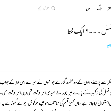
ثر
بلاگ
مزید
نسل۔۔۔؟ ایک خط
مان
ظر 
سے 
پڑھنے 
والوں 
کے 
وہ 
خطوط 
گزرے 
جو 
انہوں 
نے 
میرے 
اس 
خط 
کے 
جواب 
 
نسل 
کی 
ترکیب 
کے 
بارے 
میں 
جو 
رائے 
میری 
اس 
وقت 
تھی 
وہی 
اس 
وقت 
بھی 
ہ
 
استعمال 
کیا 
جاتا 
ہے 
جہاں 
کسی 
قسم 
کی 
مماثلت 
ہو 
جیسے 
خرگوش، 
چوہے 
گھوڑے 
یہ 
س