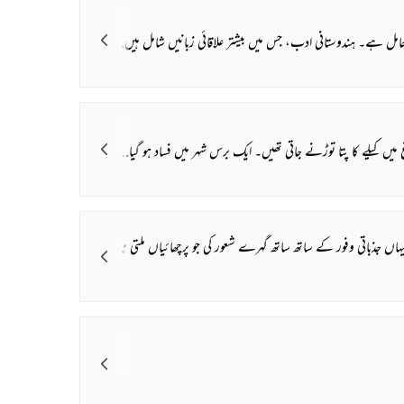
 میں عام طور سے ہندو ذاتوں کی تقسیم کے حوالے سے ان طبقات کوشامل کیا جاتا ہے جو مذہبی فلسفہ کے مطابق ورن کے نظام میں سب سے نچلی سطح پر ہیں، جنہیں عرف عام میں شودر کہا جاتا ہے۔
بھر کے مسلمانوں کا مسئلہ بن گئی۔ تاہم طوائفوں نے طے کیا کہ مردوں کا کوئی گروہ ان کے ساتھ نہیں جائےگا کہ یہ رسم کے خلاف بات ہوگی۔ تو وہ اپنے دستور کے مطابق گئیں اور کیلے کاپتا توڑ کر صحیح و سلامت واپس آ گئیں۔
استثنا نظر آتے ہیں ان میں جناب جون ایلیا بھی شامل ہیں۔ شاعری اور ادب انہیں ورثے میں ملے ہیں بلکہ یہ کہنا بجا ہے کہ انہوں نے ادب و شعر کی آغوش میں آنکھیں کھولی ہیں اور ادب و شعر کی گود میں پرورش پائی ہے لیکن جو کچھ انہوں نے بزرگوں سے حاصل کیا اسے اپنی انفرادیت کی چھاپ اور اپنے ذاتی رنگ و آہنگ سے بہت زیادہ پرکشش اور اثر انگیز بنادیا ہے۔