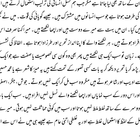
ن 
کے 
ساتھ 
بھی 
لیا 
جاتا 
ہے 
مگر 
جب 
ہم 
نسل 
انسانی 
کی 
ترکیب 
استعمال 
کرتے 
ہیں 
ا
کی 
طرف 
ہوتا 
ہے 
جو 
سب 
انسانوں 
میں 
مشترک 
ہیں۔ 
جیسے 
گویائی 
کی 
قوت۔ 
میں 
نے 
کب
ں 
کیا۔ 
ان 
میں 
بہت 
سے 
میرے 
دوست 
ہیں 
اور 
اچھا 
لکھتے 
ہیں۔ 
میرا 
کہنا 
صرف 
اس
فراد 
ہوتے 
ہیں۔ 
ہر 
لکھنے 
والے 
کا 
اپنا 
انداز 
تحریر 
اور 
طرز 
ادا 
ہوتا 
ہے۔ 
الفاظ 
کی 
نشست
۔ 
زبان 
تو 
سب 
ایک 
ہی 
لکھتے 
ہیں 
پھر 
بھی 
وہ 
کون 
سی 
خصوصیت 
یا 
صفت 
ہے 
جو 
ایک 
پڑھ 
کر 
یا 
تحریر 
دیکھ 
کر 
یہ 
بات 
کسی 
تصور 
کے 
تحت 
کہتے 
ہیں 
یہ 
میرؔ 
کاشعر 
ہے 
یا 
محمد 
حسین
 
ادیب 
اور 
شاعر 
ہوتے 
ہیں 
مگر 
وہ 
سب 
مل 
کر 
ایک 
نہیں 
ہوتے۔ 
جوش، 
جگر، 
اصغر،
ور 
اس 
دور 
کے 
سب 
نمایاں 
اور 
اچھا 
لکھنے 
والے 
نسل 
نہیں 
افراد 
ہیں۔ 
سب 
ایک 
با
دوسرے 
کے 
ساتھ 
خلط 
ملط 
نہیں 
ہوتا 
اور 
سب 
میں 
کوئی 
مماثلت 
نہیں 
ہوتی۔ 
میرے 
ل 
کے 
لفظ 
کا 
استعمال 
غلط 
ہے 
اور 
یہ 
غلطی 
اتنی 
عام 
ہے 
جیسے 
ہی 
میں 
نے 
اس 
سے 
ان