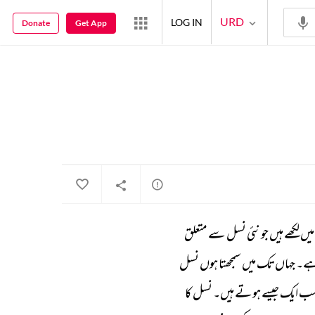
URD
LOG IN
Donate
Get App
میں 
لکھے 
ہیں 
جو 
نئی 
نسل 
سے 
متعلق 
ے۔ 
جہاں 
تک 
میں 
سمجھتا 
ہوں 
نسل 
ب 
ایک 
جیسے 
ہوتے 
ہیں۔ 
نسل 
کا 