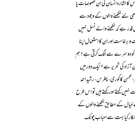
س 
کا 
اشارہ 
انسان 
کی 
ان 
خصوصات 
یا 
ھی 
نئے 
لکھنے 
والوں 
کے 
وجود 
سے 
 
قدر 
ہے 
کہ 
لکھنے 
والے 
نسل 
نہیں 
 
و 
برخاست 
اور 
ان 
کا 
استعمال 
اپنا 
کو 
دوسرے 
سے 
الگ 
کرتی 
ہے؟ 
ہم 
 
آزاد 
کی 
تحریر 
ہے؟ 
ایک 
دور 
میں 
 
محسن 
کاکوری، 
پطرس، 
رشید 
احمد 
ت 
نہیں 
کہتے 
اور 
کہتے 
ہیں 
تو 
اس 
طرح 
خیال 
کے 
مطابق 
لکھنے 
والوں 
کے 
کار 
کیا 
بہت 
سے 
احباب 
چونک 