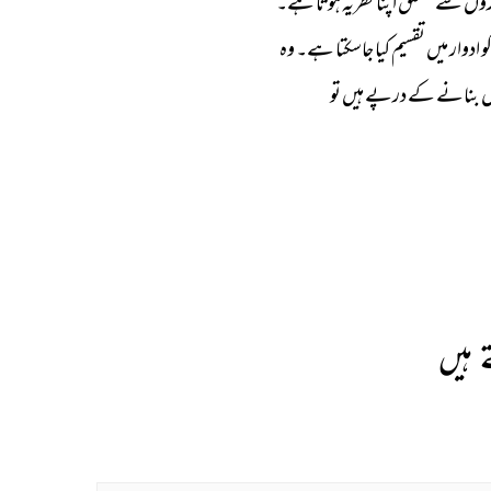
وں 
سے 
متعلق 
اپنا 
نظریہ 
ہوتا 
ہے۔ 
و 
ادوار 
میں 
تقسیم 
کیا 
جاسکتا 
ہے۔ 
وہ 
 
بنانے 
کے 
درپے 
ہیں 
تو 
 ہیں