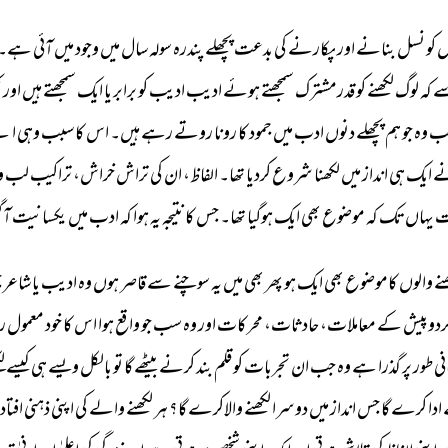
ں 
کو 
نسل 
بنانے 
اور 
پکارنے 
کی 
بدعت 
پچھلے 
پندرہ 
سولہ 
سال 
میں 
وجود 
میں 
آئی 
ہے۔ 
 
کہ 
لوگ 
لکھنے 
کو 
قدرمشترک 
سمجھتے 
ہوئے 
ادیب 
ادیب 
کو 
برابر 
یا 
ایک 
سمجھتے 
ہیں 
اور 
ک
ب 
وہ 
جو 
ہم 
پچھلے 
دنوں 
ادب 
میں 
جمود 
کا 
رونا 
روتے 
رہے 
ہیں۔ 
اس 
کا 
سبب 
وہی 
اپن
 
ایک 
ہی 
انداز 
میں 
لکھنا 
شروع 
کردیا 
تھا۔ 
الفاظ، 
ان 
کی 
تراش 
خراش، 
تراکیب 
لب 
و
 
یہاں 
تک 
کہ 
موضوع 
بھی 
ایک 
ہوگیا 
تھا۔ 
جس 
کا 
نتیجہ 
یہ 
ہوا 
کہ 
ادب 
میں 
یکسانیت 
آگئ
نے 
والوں 
کاموضوع 
بھی 
ایک 
ہو 
پھر 
بھی 
میں 
یہ 
سوچنے 
سے 
قاصر 
ہوں 
وہ 
ادیب 
یا 
شاعر 
ج
ردوپیش 
کے 
معاملات، 
حادثات، 
محرکات 
اور 
وہ 
سب 
جو 
واقع 
ہوا 
اس 
کا 
خود 
معمول 
رہ
ی 
طور 
پر 
گذرا 
ہے 
وہ 
جب 
ان 
تجربات 
کو 
قلم 
بند 
کرنے 
بیٹھے 
گا 
تو 
بالکل 
ویسے 
ہی 
کیسے 
لک
 
ادا 
کرے 
گا 
جس 
انداز 
میں 
دوسرا 
لکھنے 
والاکرے 
گا؟ 
ہر 
لکھنے 
والے 
کی 
اپنی 
ذہنی 
افتاد 