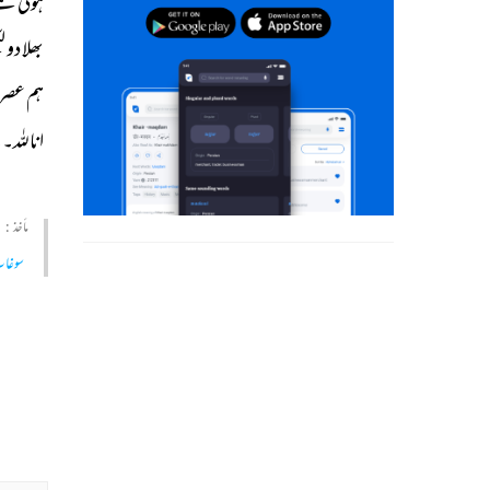
ہوتی 
ہے
بھلا 
دو 
لک
ہم 
عصر 
اناللہ۔
مأخذ :
سوغات