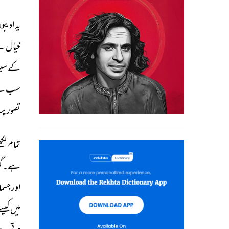
یہ 
ادیبو
خیال 
سے
کے 
سب
سب 
نے
تصوریت
تمام 
لکھ
ہے۔ 
گ
اور 
جسمان
میں 
کیسے