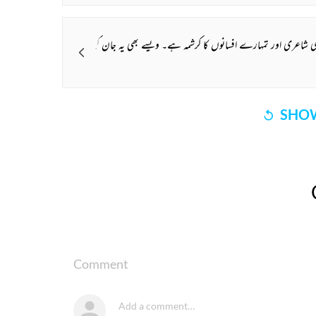
مر میں صرف ڈیڑھ برس چھوٹے ہو (میری پیدائش یکم مارچ 1933ء کی ہے) میں نے سوچا اب بے تکلف ہوکر دوستی کرہی لینی چاہیے۔
SHOW
Comment