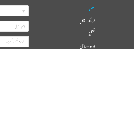
عطیہ
فرہنگ قافیہ
تقطیع
اردو وسائل
اپنی تخلیقات ریختہ کو بھیجیں
ہ ایپ ڈاؤنلوڈ کیجیے
میں نے ریختہ کی