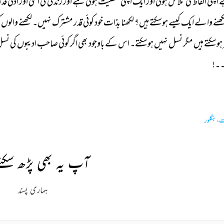
 
اپنی 
الفاظ 
کی 
تلاش 
ہوتی 
اور 
ایک 
اپنی 
شخصیت 
ہوتی 
ہے 
اور 
زندگی 
کی 
اعلیٰ 
اور 
ادنیٰ 
قدر
ھنے 
والے 
ایک 
کیسے 
ہوسکتے 
ہیں؟ 
لکھنا 
بذات 
خود 
کوئی 
قدر 
مشترک 
نہیں۔ 
لکھنے 
والوں 
ک
ہوسکتے 
ہیں 
مگر 
نسل 
نہیں 
ہوسکتے۔ 
اس 
کے 
باوجود 
بھی 
اگر 
کوئی 
صاحب 
ادیبوں 
کی 
نسل
۔۔! 
،بنگلور
آپ یہ بھی پڑھ سکتے
ہماری پسند