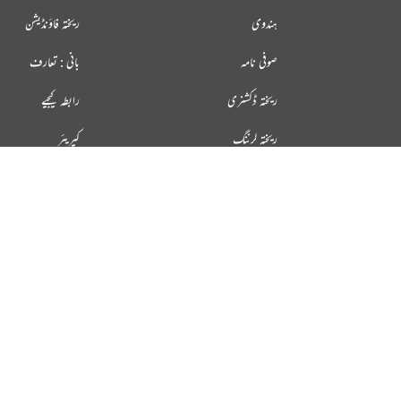
ہندوی
ریختہ فاؤنڈیشن
صوفی نامہ
بانی : تعارف
ریختہ ڈکشنری
رابطہ کیجیے
ریختہ لرننگ
کیریئر
ریختہ بکس
ریختہ ایکسپلورر
فالو کیجیے
ریخت