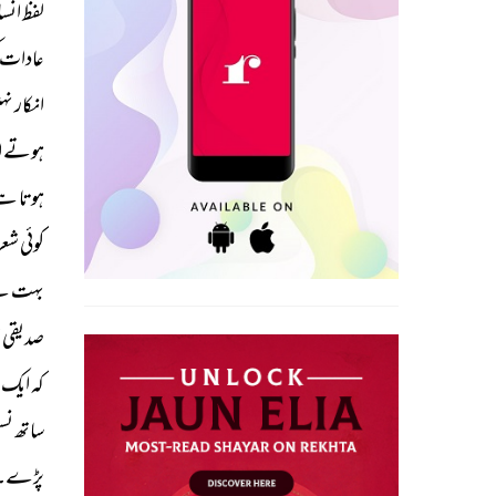
لفظ 
انسا
عادات 
انکار 
نہی
ہوتے 
ا
ہوتا 
ہے
کوئی 
شعر 
بہت 
سے
صدیقی 
ا
کہ 
ایک 
ساتھ 
نس
پڑے۔ 