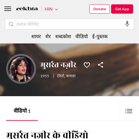
HIN
Donate
Get App
शायर
शेर
शब्दकोश
वीडियो
ई-पुस्तक
मुसर्रत नज़ीर
1955
|
टोरंटो
,
कनाडा
वीडियो
1
मुसर्रत नज़ीर के वीडियो