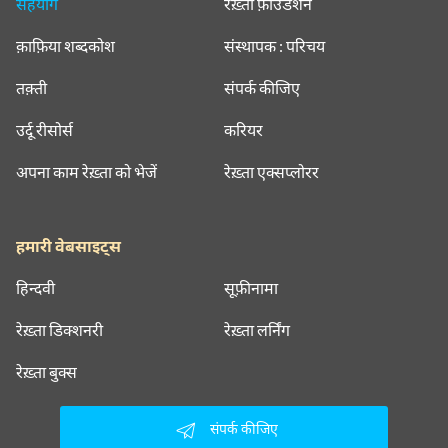
सहयोग
रेख़्ता फ़ाउंडेशन
क़ाफ़िया शब्दकोश
संस्थापक : परिचय
तक़्ती
संपर्क कीजिए
उर्दू रीसोर्स
करियर
अपना काम रेख़्ता को भेजें
रेख़्ता एक्सप्लोरर
हमारी वेबसाइट्स
हिन्दवी
सूफ़ीनामा
रेख़्ता डिक्शनरी
रेख़्ता लर्निंग
रेख़्ता बुक्स
संपर्क कीजिए