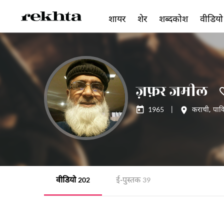
शायर
शेर
शब्दकोश
वीडियो
ज़फ़र जमील
1965
|
कराची
,
पाक
वीडियो
ई-पुस्तक
202
39