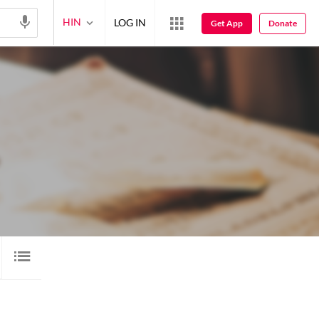
HIN
LOG IN
Get App
Donate