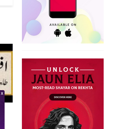
ज़फ़र जमील
ज़फ़र जमील