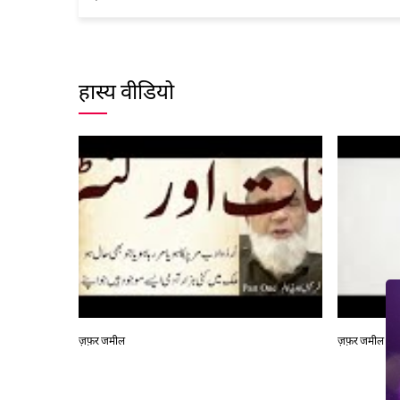
हास्य वीडियो
ज़फ़र जमील
ज़फ़र जमील