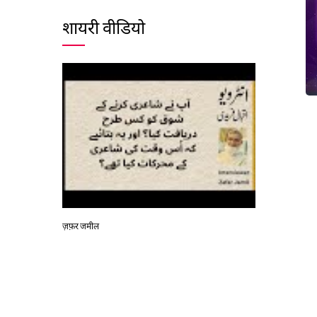
शायरी वीडियो
ज़फ़र जमील