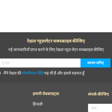
ज़फ़र जमील
ज़फ़र जमील
ज़फ़र जमील
रेख़्ता न्यूज़लेटर सबस्क्राइब कीजिए
ज़फ़र जमील
नई जानकारियाँ प्राप्त करने के लिए रेख़्ता न्यूज़ लेटर सब्स्क्राइब कीजिए
ज़फ़र जमील
ज़फ़र जमील
मैंने रेख़्ता की
गोपनीयता नीति
पढ़ ली है और इससे सहमत हूँ
ज़फ़र जमील
हमारी वेबसाइट्स
संपर्क कीजिए
ज़फ़र जमील
हिन्दवी
ज़फ़र जमील