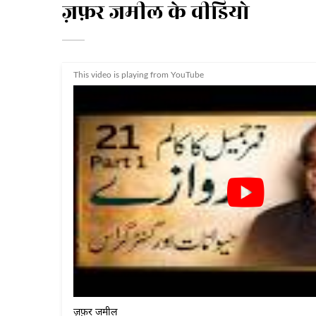
ज़फ़र जमील के वीडियो
This video is playing from YouTube
ज़फ़र जमील