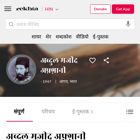
HIN
Donate
Get App
शायर
शेर
शब्दकोश
वीडियो
ई-पुस्तक
अब्दुल मजीद
अफ़्ग़ानी
- 1947
|
आगरा
,
भारत
संपूर्ण
परिचय
ई-पुस्तक
3
अब्दुल मजीद अफ़्ग़ानी