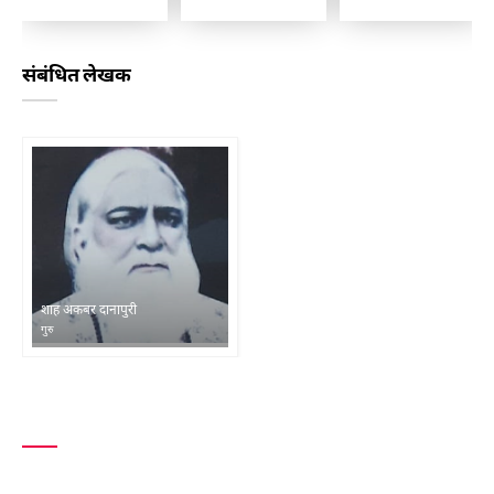
संबंधित लेखक
शाह अकबर दानापुरी
गुरु
और खोजिए