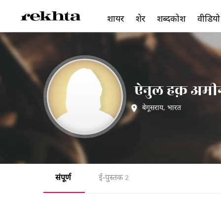
शायर
शेर
शब्दकोश
वीडियो
ऐनुल हक़ अमी
बेगूसराय
,
भारत
संपूर्ण
ई-पुस्तक
2