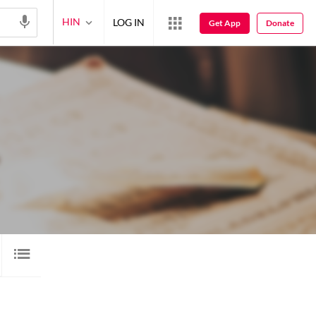
HIN
LOG IN
Get App
Donate