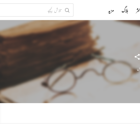
ثر
بلاگ
مزید
س