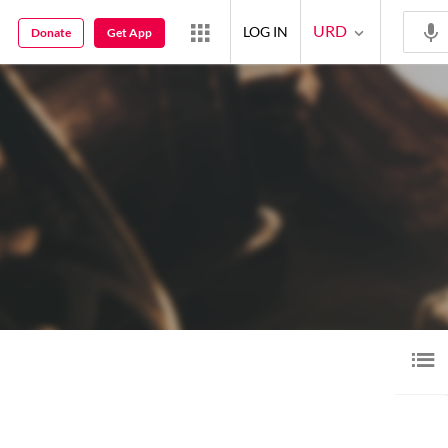
URD
LOG IN
Donate
Get App