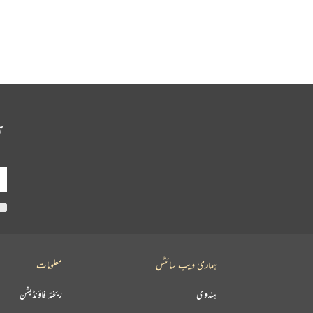
آ
ہماری ویب سائٹس
معلومات
ہندوی
ریختہ فاؤنڈیشن