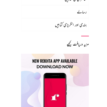
رسالے
ہندی اور انگریزی کتابیں
مزید دریافت کیجیے