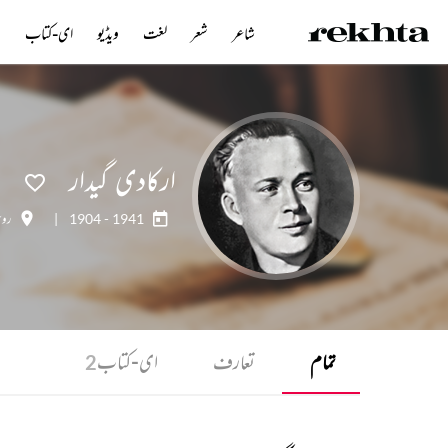
شاعر
شعر
لغت
ویڈیو
ای-کتاب
ن
ارکادی گیدار
1904 - 1941
|
رو
تمام
تعارف
ای-کتاب
2