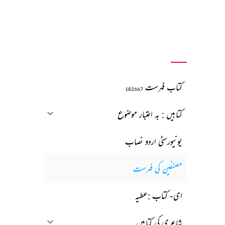
کتاب فہرست
182667
کتابیں : بہ اعتبار موضوع
یونیورسٹی اردو نصاب
مصنفین کی فہرست
ای- کتاب :عطیہ
شاعری کی کتابیں