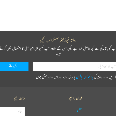
ریختہ نیوز لیٹر سبسکرائب کیجیے
پ کو باقاعدگی سے کچھ حاصل کرنا ہے لیکن اس کے علاوہ آپ کسی بھی ای میل کا استعمال نہیں کرتے
ہیں۔
میں نے ریختہ کی
پرائیویسی پالیسی
پڑھ لی ہے اور اس سے متفق ہوں
فوری رابطے
رابطہ کیجیے
عطیہ