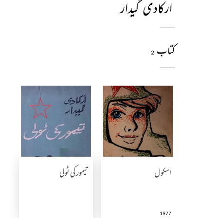
ارکادی گیدار
کتاب
2
اسکول
تیمور کی ٹولی
1977