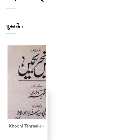
पुस्तकें
1
Khooni Tahreeken