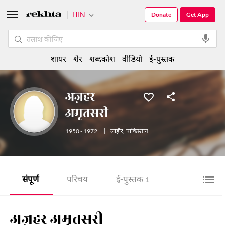
HIN
Donate
Get App
शायर
शेर
शब्दकोश
वीडियो
ई-पुस्तक
अज़हर
अमृतसरी
1950 - 1972
|
लाहौर
,
पाकिस्तान
संपूर्ण
परिचय
ई-पुस्तक
1
अज़हर अमृतसरी