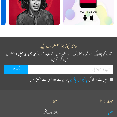
ریختہ نیوز لیٹر سبسکرائب کیجیے
آپ کو باقاعدگی سے کچھ حاصل کرنا ہے لیکن اس کے علاوہ آپ کسی بھی ای میل کا استعمال
نہیں کرتے ہیں۔
میں نے ریختہ کی
پرائیویسی پالیسی
پڑھ لی ہے اور اس سے متفق ہوں
فوری رابطے
معلومات
عطیہ
ریختہ فاؤنڈیشن