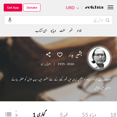
URD
Get App
Donate
شاعر
شعر
لغت
ویڈیو
ای-کتاب
بشیر بدر
1935 - 2026
|
بھوپال
,
انڈیا
معروف جدید شاعر، سادہ و سلیس زبان میں شعر کہنے کے لئے مشہور ہیں، جدید غزل کو معتبَر بنانے
والوں میں شامل
18
ویڈیو
55
قصہ
5
گیلری
1
بلاگ
1