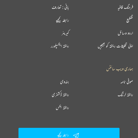
فرہنگ قافیہ
بانی : تعارف
تقطیع
رابطہ کیجیے
اردو وسائل
کیریئر
اپنی تخلیقات ریختہ کو بھیجیں
ریختہ ایکسپلورر
ہماری ویب سائٹس
صوفی نامہ
ہندوی
ریختہ لرننگ
ریختہ ڈکشنری
ریختہ بکس
رابطہ کیجیے