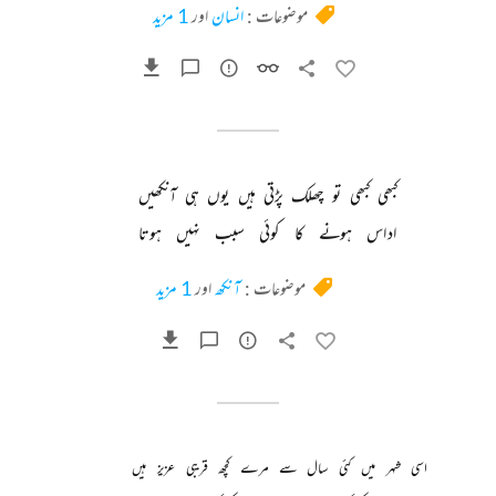
موضوعات :
انسان
اور
1 مزید
کبھی 
کبھی 
تو 
چھلک 
پڑتی 
ہیں 
یوں 
ہی 
آنکھیں 
اداس 
ہونے 
کا 
کوئی 
سبب 
نہیں 
ہوتا 
موضوعات :
آنکھ
اور
1 مزید
اسی 
شہر 
میں 
کئی 
سال 
سے 
مرے 
کچھ 
قریبی 
عزیز 
ہیں 