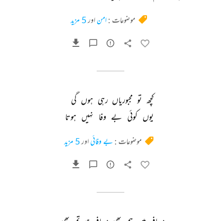
موضوعات :
امن
اور
5 مزید
کچھ 
تو 
مجبوریاں 
رہی 
ہوں 
گی 
یوں 
کوئی 
بے 
وفا 
نہیں 
ہوتا 
موضوعات :
بے وفائی
اور
5 مزید