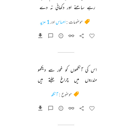
رہے 
سامنے 
اور 
دکھائی 
نہ 
دے 
موضوعات :
احساس
اور
1 مزید
اس 
کی 
آنکھوں 
کو 
غور 
سے 
دیکھو 
مندروں 
میں 
چراغ 
جلتے 
ہیں 
موضوع :
آنکھ