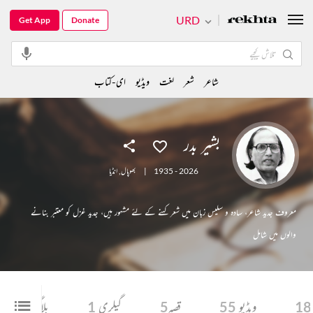
URD
Get App
Donate
شاعر
شعر
لغت
ویڈیو
ای-کتاب
بشیر بدر
1935 - 2026
|
بھوپال
,
انڈیا
معروف جدید شاعر، سادہ و سلیس زبان میں شعر کہنے کے لئے مشہور ہیں، جدید غزل کو معتبَر بنانے
والوں میں شامل
18
ویڈیو
55
قصہ
5
گیلری
1
بلاگ
1