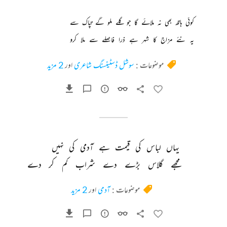
کوئی 
ہاتھ 
بھی 
نہ 
ملائے 
گا 
جو 
گلے 
ملو 
گے 
تپاک 
سے 
یہ 
نئے 
مزاج 
کا 
شہر 
ہے 
ذرا 
فاصلے 
سے 
ملا 
کرو 
موضوعات :
سوشل ڈسٹینسنگ شاعری
اور
2 مزید
یہاں 
لباس 
کی 
قیمت 
ہے 
آدمی 
کی 
نہیں 
مجھے 
گلاس 
بڑے 
دے 
شراب 
کم 
کر 
دے 
موضوعات :
آدمی
اور
2 مزید