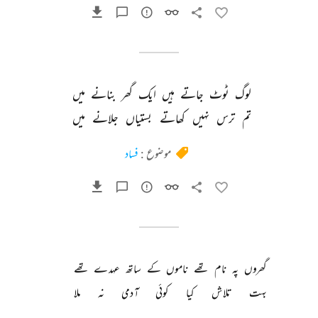
لوگ 
ٹوٹ 
جاتے 
ہیں 
ایک 
گھر 
بنانے 
میں 
تم 
ترس 
نہیں 
کھاتے 
بستیاں 
جلانے 
میں 
موضوع :
فساد
گھروں 
پہ 
نام 
تھے 
ناموں 
کے 
ساتھ 
عہدے 
تھے 
بہت 
تلاش 
کیا 
کوئی 
آدمی 
نہ 
ملا 