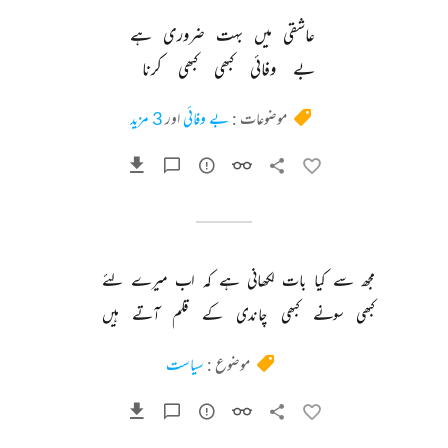
عاشقی 
میں 
بہت 
ضروری 
ہے 
بے 
وفائی 
کبھی 
کبھی 
کرنا 
موضوعات :
بے وفائی
اور
3 مزید
مجھ 
سے 
کیا 
بات 
لکھانی 
ہے 
کہ 
اب 
میرے 
لئے 
کبھی 
سونے 
کبھی 
چاندی 
کے 
قلم 
آتے 
ہیں 
موضوع :
سیاست