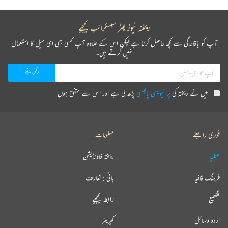
ریختہ نیوز لیٹر سبسکرائب کیجیے
آپ کو باقاعدگی سے کچھ حاصل کرنا ہے لیکن اس کے علاوہ آپ کسی بھی ای میل کا استعمال
نہیں کرتے ہیں۔
میں نے ریختہ کی
پرائیویسی پالیسی
پڑھ لی ہے اور اس سے متفق ہوں
فوری رابطے
معلومات
عطیہ
ریختہ فاؤنڈیشن
فرہنگ قافیہ
بانی : تعارف
تقطیع
رابطہ کیجیے
اردو وسائل
کیریئر