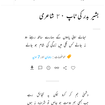
بشیر بدر کی ٹاپ ٢٠ شاعری
اجالے 
اپنی 
یادوں 
کے 
ہمارے 
ساتھ 
رہنے 
دو 
نہ 
جانے 
کس 
گلی 
میں 
زندگی 
کی 
شام 
ہو 
جائے 
موضوعات :
رومان
اور
7 مزید
دشمنی 
جم 
کر 
کرو 
لیکن 
یہ 
گنجائش 
رہے 
جب 
کبھی 
ہم 
دوست 
ہو 
جائیں 
تو 
شرمندہ 
نہ 
ہوں 