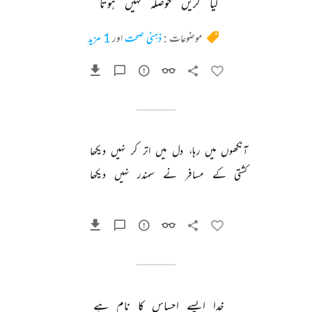
کیا 
کریں 
حوصلہ 
نہیں 
ہوتا 
موضوعات :
ذہنی صحت
اور
1 مزید
آنکھوں 
میں 
رہا، 
دل 
میں 
اتر 
کر 
نہیں 
دیکھا 
کشتی 
کے 
مسافر 
نے 
سمندر 
نہیں 
دیکھا 
خدا 
ایسے 
احساس 
کا 
نام 
ہے 