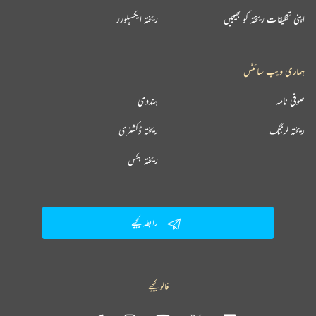
اپنی تخلیقات ریختہ کو بھیجیں
ریختہ ایکسپلورر
ہماری ویب سائٹس
صوفی نامہ
ہندوی
ریختہ لرننگ
ریختہ ڈکشنری
ریختہ بکس
رابطہ کیجیے
فالو کیجیے