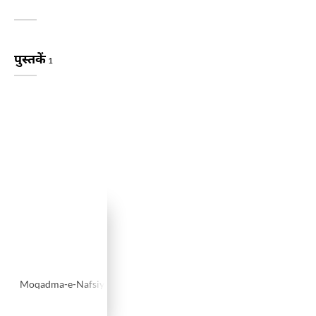
पुस्तकें
1
Moqadma-e-Nafsiyaat-e-Mutaqabla