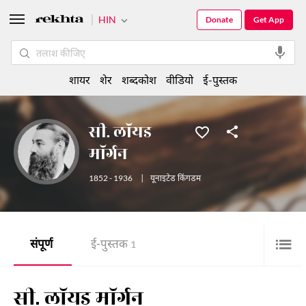
HIN
Donate
Get App
शायर
शेर
शब्दकोश
वीडियो
ई-पुस्तक
सी. लॉयड
मॉर्गन
1852 - 1936
|
यूनाइटेड किंगडम
संपूर्ण
ई-पुस्तक
1
सी. लॉयड मॉर्गन