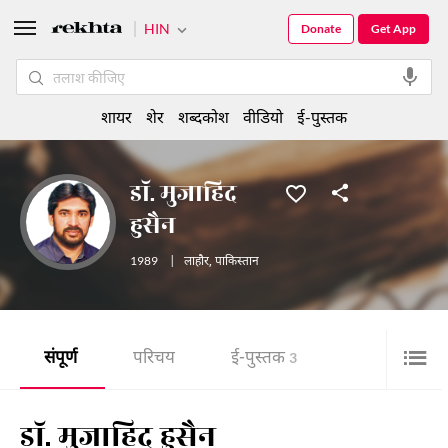
HIN
Donate
Get App
शायर
शेर
शब्दकोश
वीडियो
ई-पुस्तक
डॉ. मुजाहिद
हुसैन
1989
|
लाहौर
,
पाकिस्तान
संपूर्ण
परिचय
ई-पुस्तक
3
डॉ. मुजाहिद हुसैन