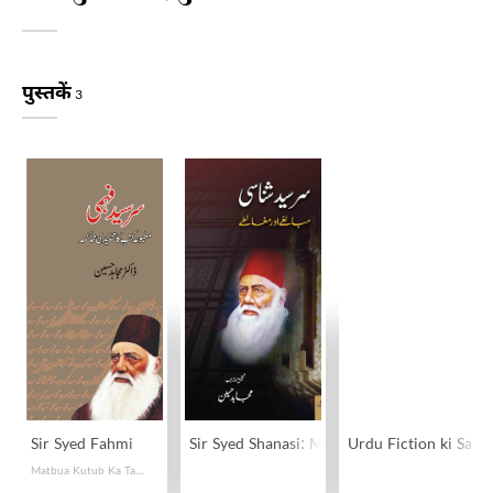
पुस्तकें
3
Sir Syed Fahmi
Sir Syed Shanasi: Mubalghe Aur Mughalte
Urdu Fiction ki Sak
Matbua Kutub Ka Tanqeedi Muhakma