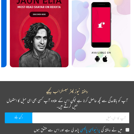
ریختہ نیوز لیٹر سبسکرائب کیجیے
آپ کو باقاعدگی سے کچھ حاصل کرنا ہے لیکن اس کے علاوہ آپ کسی بھی ای میل کا استعمال
نہیں کرتے ہیں۔
میں نے ریختہ کی
پرائیویسی پالیسی
پڑھ لی ہے اور اس سے متفق ہوں