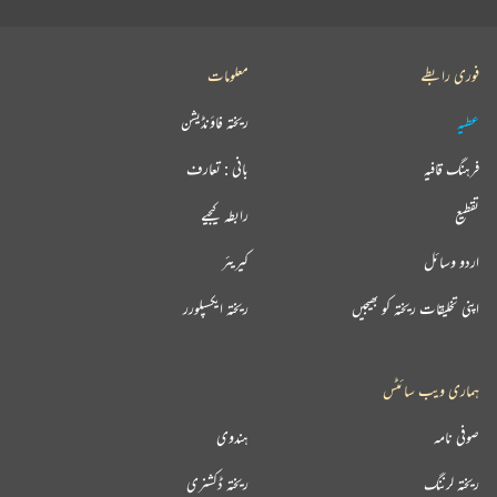
فوری رابطے
معلومات
عطیہ
ریختہ فاؤنڈیشن
فرہنگ قافیہ
بانی : تعارف
تقطیع
رابطہ کیجیے
اردو وسائل
کیریئر
اپنی تخلیقات ریختہ کو بھیجیں
ریختہ ایکسپلورر
ہماری ویب سائٹس
صوفی نامہ
ہندوی
ریختہ لرننگ
ریختہ ڈکشنری