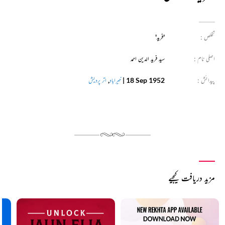
تخلص :
'فرید'
اصلی نام :
سید فرید الدین احمد
پیدائش :
18 Sep 1952
|
خیراباد
,
اتر پردیش
مزید دریافت کیجیے