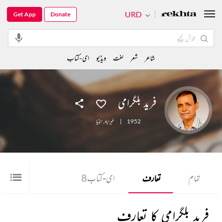
URD
Get App
Donate
شاعر
شعر
لغت
ویڈیو
ای-کتاب
فرید بلگرامی
1952
|
خیراباد
,
انڈیا
تمام
تعارف
ای-کتاب
8
فرید بلگرامی کا تعارف