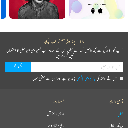
ریختہ نیوز لیٹر سبسکرائب کیجیے
آپ کو باقاعدگی سے کچھ حاصل کرنا ہے لیکن اس کے علاوہ آپ کسی بھی ای میل کا استعمال
نہیں کرتے ہیں۔
میں نے ریختہ کی
پرائیویسی پالیسی
پڑھ لی ہے اور اس سے متفق ہوں
فوری رابطے
معلومات
عطیہ
ریختہ فاؤنڈیشن
فرہنگ قافیہ
بانی : تعارف