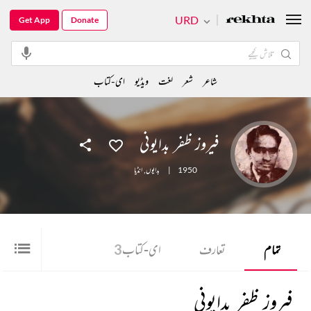
URD
Get App
Donate
شاعر
شعر
لغت
ویڈیو
ای-کتاب
فیروز ظفر بدایونی
1950
|
بدایوں
,
انڈیا
تمام
تعارف
ای-کتاب
3
فیروز ظفر بدایونی