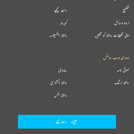
تقطیع
رابطہ کیجیے
اردو وسائل
کیریئر
اپنی تخلیقات ریختہ کو بھیجیں
ریختہ ایکسپلورر
ہماری ویب سائٹس
صوفی نامہ
ہندوی
ریختہ لرننگ
ریختہ ڈکشنری
ریختہ بکس
رابطہ کیجیے