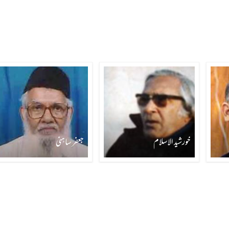
خورشید الاسلام
جعفر ساہنی