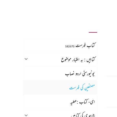
کتاب فہرست
182670
کتابیں : بہ اعتبار موضوع
یونیورسٹی اردو نصاب
مصنفین کی فہرست
ای- کتاب :عطیہ
شاعری کی کتابیں