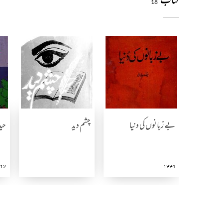
18
بے زبانوں کی دنیا
چشم دید
حید
12
1994