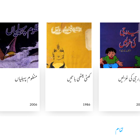
ر جی کی غزلیں
کھٹی میٹھی باتیں
منظوم پہیلیاں
2006
1986
20
تمام