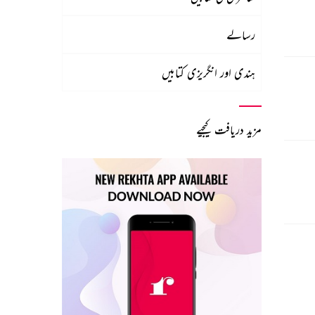
رسالے
ہندی اور انگریزی کتابیں
مزید دریافت کیجیے