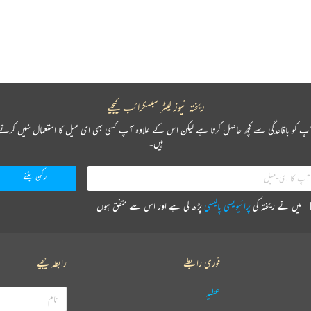
ریختہ نیوز لیٹر سبسکرائب کیجیے
پ کو باقاعدگی سے کچھ حاصل کرنا ہے لیکن اس کے علاوہ آپ کسی بھی ای میل کا استعمال نہیں کرتے
ہیں۔
میں نے ریختہ کی
پرائیویسی پالیسی
پڑھ لی ہے اور اس سے متفق ہوں
فوری رابطے
رابطہ کیجیے
عطیہ