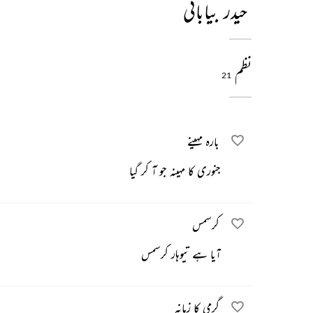
حیدر بیابانی
نظم
21
بارہ مہینے
جنوری کا مہینہ جو آ کر گیا
کرسمس
آیا ہے تیوہار کرسمس
گرمی کا زمانہ