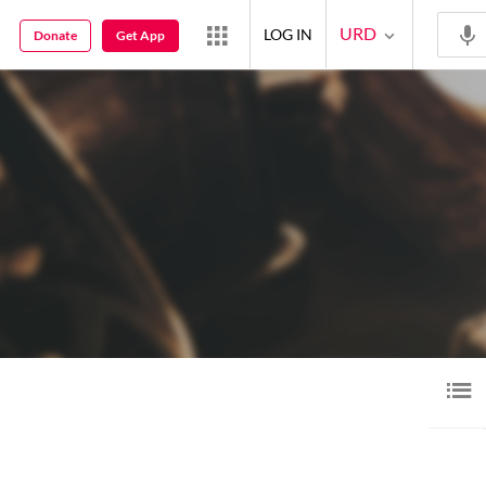
URD
LOG IN
Donate
Get App