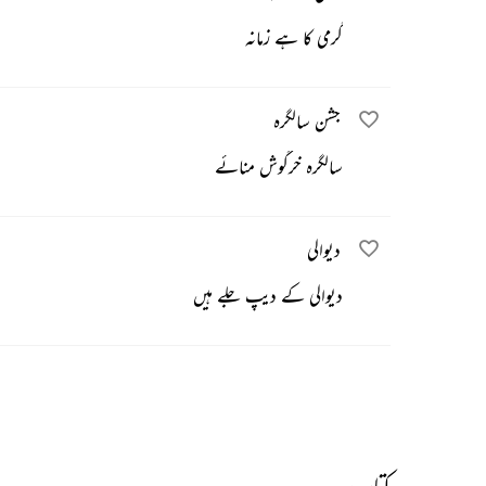
گرمی کا ہے زمانہ
جشن سالگرہ
سالگرہ خرگوش منائے
دیوالی
دیوالی کے دیپ جلے ہیں
کتاب