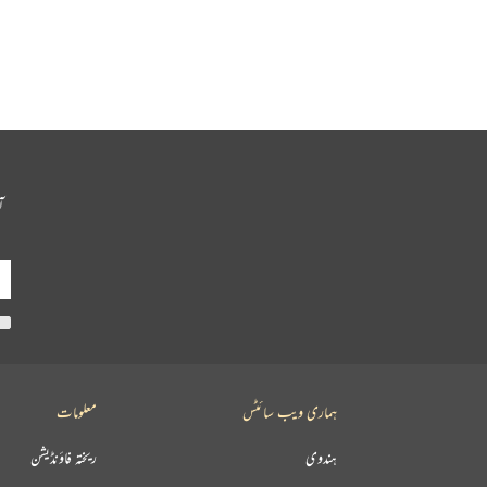
آ
ہماری ویب سائٹس
معلومات
ہندوی
ریختہ فاؤنڈیشن