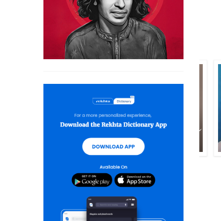
کیف احمد صدیقی
نثار عباسی