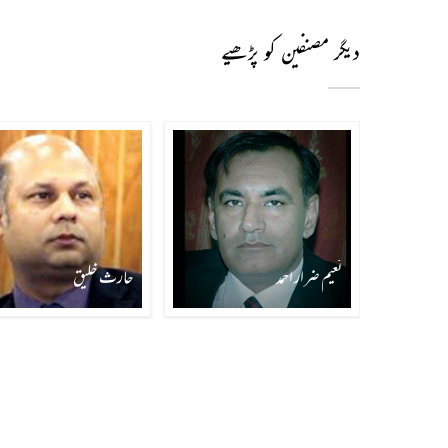
دیگر مصنفین کو پڑھیے
نعیم ضرار احمد
حارث خلیق