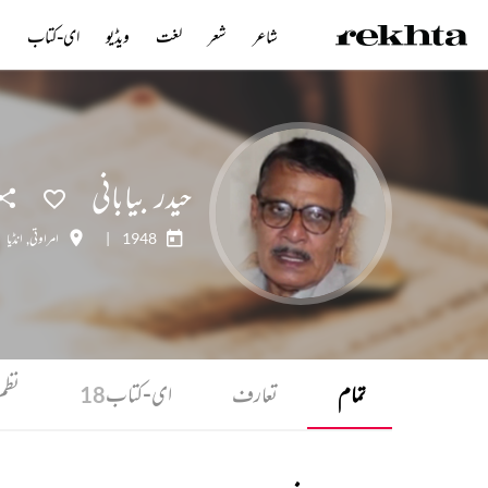
شاعر
شعر
لغت
ویڈیو
ای-کتاب
ن
حیدر بیابانی
1948
|
امراوتی
,
انڈیا
تمام
تعارف
ای-کتاب
نظم
18