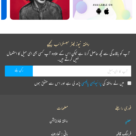
ریختہ نیوز لیٹر سبسکرائب کیجیے
آپ کو باقاعدگی سے کچھ حاصل کرنا ہے لیکن اس کے علاوہ آپ کسی بھی ای میل کا استعمال
نہیں کرتے ہیں۔
میں نے ریختہ کی
پرائیویسی پالیسی
پڑھ لی ہے اور اس سے متفق ہوں
فوری رابطے
معلومات
عطیہ
ریختہ فاؤنڈیشن
فرہنگ قافیہ
بانی : تعارف