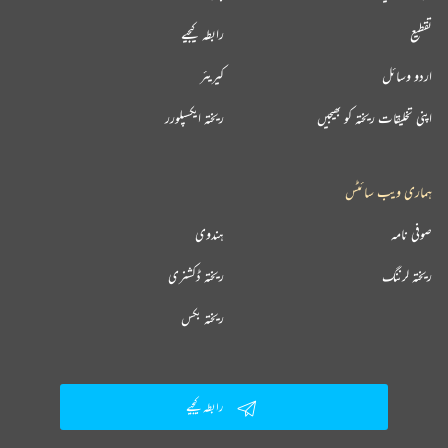
تقطیع
رابطہ کیجیے
اردو وسائل
کیریئر
اپنی تخلیقات ریختہ کو بھیجیں
ریختہ ایکسپلورر
ہماری ویب سائٹس
صوفی نامہ
ہندوی
ریختہ لرننگ
ریختہ ڈکشنری
ریختہ بکس
رابطہ کیجیے