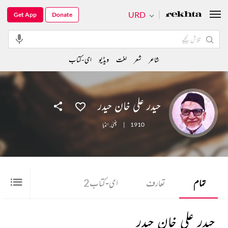
URD
Get App
Donate
شاعر
شعر
لغت
ویڈیو
ای-کتاب
حیدر علی خان حیدر
1910
|
چنئی
,
انڈیا
تمام
تعارف
ای-کتاب
2
حیدر علی خان حیدر