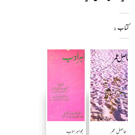
کتاب
2
حاصل عمر
جواہر ادب