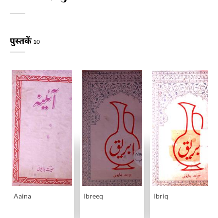
पुस्तकें
10
Aaina
Ibreeq
Ibriq