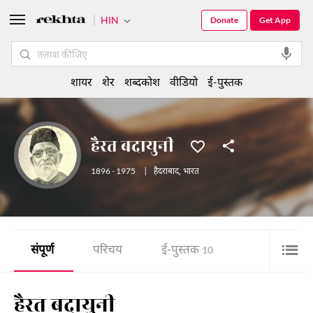
HIN
Donate
Get App
शायर
शेर
शब्दकोश
वीडियो
ई-पुस्तक
हैरत बदायुनी
1896 - 1975
|
हैदराबाद
,
भारत
संपूर्ण
परिचय
ई-पुस्तक
10
हैरत बदायुनी