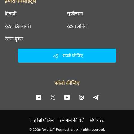
हमारी वेबसाइट्स
हिन्दवी
सूफ़ीनामा
रेख़्ता डिक्शनरी
रेख़्ता लर्निंग
रेख़्ता बुक्स
संपर्क कीजिए
फॉलो कीजिए
प्राइवेसी पॉलिसी
इस्तेमाल की शर्तें
कॉपीराइट
© 2026 Rekhta™ Foundation. All rights reserved.