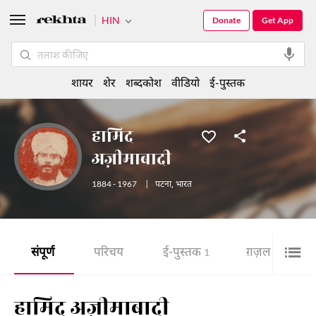
HIN
Donate
Get App
शायर
शेर
शब्दकोश
वीडियो
ई-पुस्तक
हामिद
अज़ीमाबादी
1884 - 1967
|
पटना
,
भारत
संपूर्ण
परिचय
ई-पुस्तक
ग़ज़ल
1
10
हामिद अज़ीमाबादी