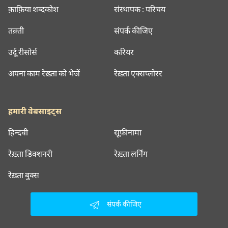
क़ाफ़िया शब्दकोश
संस्थापक : परिचय
तक़्ती
संपर्क कीजिए
उर्दू रीसोर्स
करियर
अपना काम रेख़्ता को भेजें
रेख़्ता एक्सप्लोरर
हमारी वेबसाइट्स
हिन्दवी
सूफ़ीनामा
रेख़्ता डिक्शनरी
रेख़्ता लर्निंग
रेख़्ता बुक्स
संपर्क कीजिए