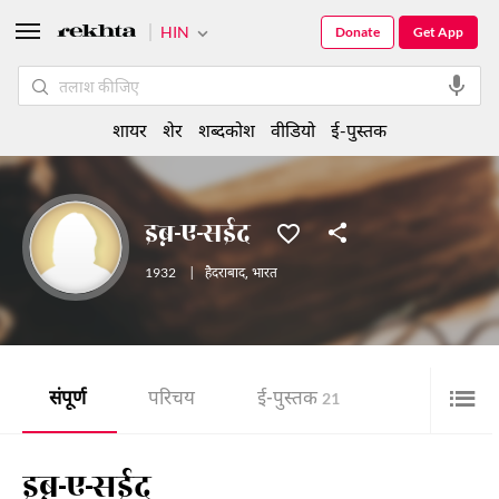
HIN
Donate
Get App
शायर
शेर
शब्दकोश
वीडियो
ई-पुस्तक
इब्न-ए-सईद
1932
|
हैदराबाद
,
भारत
संपूर्ण
परिचय
ई-पुस्तक
21
इब्न-ए-सईद