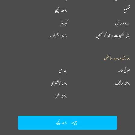
تقطیع
رابطہ کیجیے
اردو وسائل
کیریئر
اپنی تخلیقات ریختہ کو بھیجیں
ریختہ ایکسپلورر
ہماری ویب سائٹس
صوفی نامہ
ہندوی
ریختہ لرننگ
ریختہ ڈکشنری
ریختہ بکس
رابطہ کیجیے