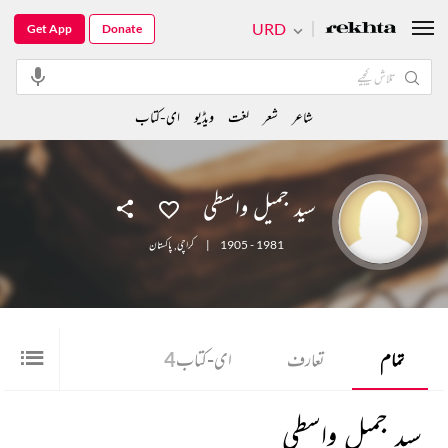
URD
Get App
Donate
شاعر
شعر
لغت
ویڈیو
ای-کتاب
سید جمیل واسطی
1905 - 1981
|
کراچی
,
پاکستان
تمام
تعارف
ای-کتاب
4
سید جمیل واسطی