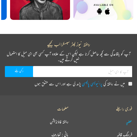
ریختہ نیوز لیٹر سبسکرائب کیجیے
آپ کو باقاعدگی سے کچھ حاصل کرنا ہے لیکن اس کے علاوہ آپ کسی بھی ای میل کا استعمال
نہیں کرتے ہیں۔
میں نے ریختہ کی
پرائیویسی پالیسی
پڑھ لی ہے اور اس سے متفق ہوں
فوری رابطے
معلومات
عطیہ
ریختہ فاؤنڈیشن
فرہنگ قافیہ
بانی : تعارف