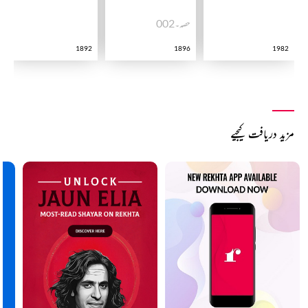
حصہ۔002
1892
1896
1982
مزید دریافت کیجیے