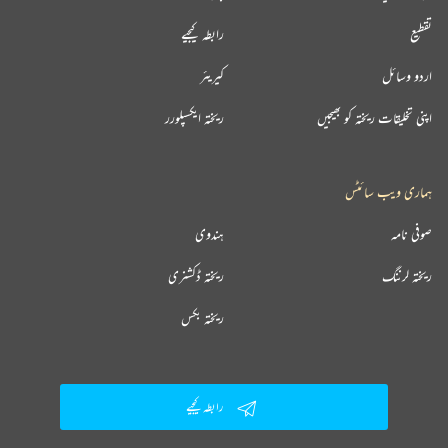
تقطیع
رابطہ کیجیے
اردو وسائل
کیریئر
اپنی تخلیقات ریختہ کو بھیجیں
ریختہ ایکسپلورر
ہماری ویب سائٹس
صوفی نامہ
ہندوی
ریختہ لرننگ
ریختہ ڈکشنری
ریختہ بکس
رابطہ کیجیے