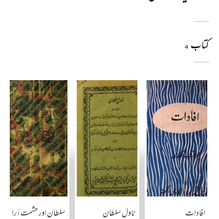
کتاب
4
افادات
ناول سلطان
سلطان اور حشمت آرا