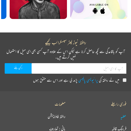
ریختہ نیوز لیٹر سبسکرائب کیجیے
آپ کو باقاعدگی سے کچھ حاصل کرنا ہے لیکن اس کے علاوہ آپ کسی بھی ای میل کا استعمال
نہیں کرتے ہیں۔
میں نے ریختہ کی
پرائیویسی پالیسی
پڑھ لی ہے اور اس سے متفق ہوں
فوری رابطے
معلومات
عطیہ
ریختہ فاؤنڈیشن
فرہنگ قافیہ
بانی : تعارف