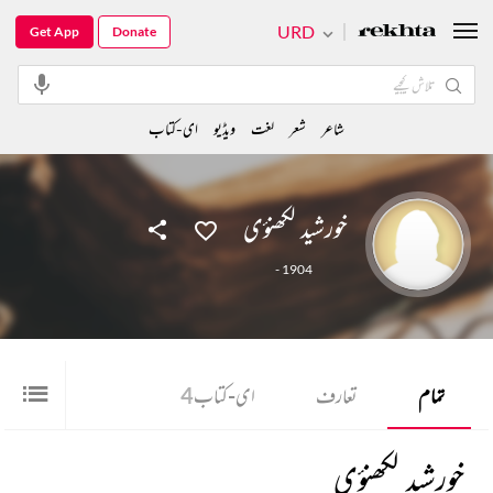
URD
Get App
Donate
شاعر
شعر
لغت
ویڈیو
ای-کتاب
خورشید لکھنؤی
- 1904
تمام
تعارف
ای-کتاب
4
خورشید لکھنؤی